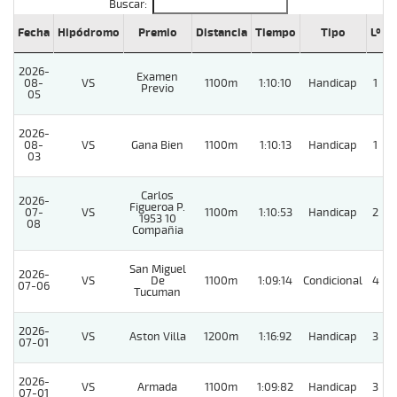
Buscar:
Fecha
Hipódromo
Premio
Distancia
Tiempo
Tipo
Lº
C
2026-
Examen
08-
VS
1100m
1:10:10
Handicap
1
Previo
05
2026-
08-
VS
Gana Bien
1100m
1:10:13
Handicap
1
03
Carlos
2026-
Figueroa P.
07-
VS
1100m
1:10:53
Handicap
2
1953 10
08
Compañia
San Miguel
2026-
VS
De
1100m
1:09:14
Condicional
4
07-06
Tucuman
2026-
VS
Aston Villa
1200m
1:16:92
Handicap
3
07-01
2026-
VS
Armada
1100m
1:09:82
Handicap
3
07-01