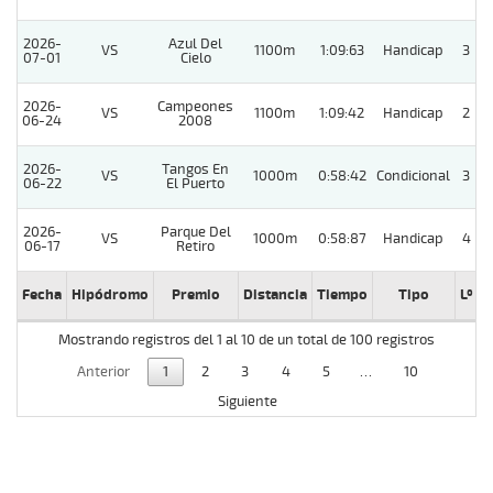
2026-
Azul Del
VS
1100m
1:09:63
Handicap
3
07-01
Cielo
2026-
Campeones
VS
1100m
1:09:42
Handicap
2
06-24
2008
2026-
Tangos En
VS
1000m
0:58:42
Condicional
3
06-22
El Puerto
2026-
Parque Del
VS
1000m
0:58:87
Handicap
4
06-17
Retiro
Fecha
Hipódromo
Premio
Distancia
Tiempo
Tipo
Lº
C
Mostrando registros del 1 al 10 de un total de 100 registros
Anterior
1
2
3
4
5
…
10
Siguiente