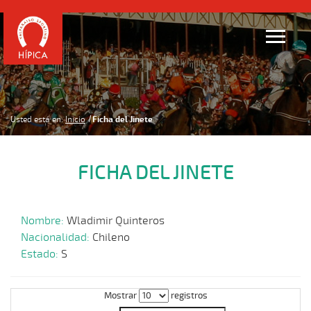
Usted está en:
Inicio
Ficha del Jinete
FICHA DEL JINETE
Nombre:
Wladimir Quinteros
Nacionalidad:
Chileno
Estado:
S
Mostrar
registros