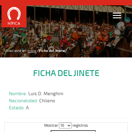
Usted está en:
Inicio
Ficha del Jinete
FICHA DEL JINETE
Nombre:
Luis D. Menghini
Nacionalidad:
Chileno
Estado:
A
Mostrar
registros