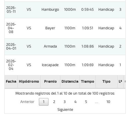
2026-
VS
Hamburgo
1000m
0:59:45
Handicap
3
05-11
2026-
04-
VS
Bayer
1100m
1:09:51
Handicap
4
08
2026-
VS
Armada
1100m
1:08:86
Handicap
2
04-01
2026-
02-
VS
Icecapade
1100m
1:09:69
Handicap
1
04
Fecha
Hipódromo
Premio
Distancia
Tiempo
Tipo
Lº
Cu
Mostrando registros del 1 al 10 de un total de 100 registros
Anterior
1
2
3
4
5
…
10
Siguiente