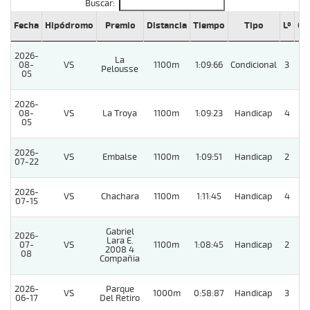
Buscar:
Fecha
Hipódromo
Premio
Distancia
Tiempo
Tipo
Lº
Cu
2026-
La
08-
VS
1100m
1:09:66
Condicional
3
Pelousse
05
2026-
08-
VS
La Troya
1100m
1:09:23
Handicap
4
05
2026-
VS
Embalse
1100m
1:09:51
Handicap
2
07-22
2026-
VS
Chachara
1100m
1:11:45
Handicap
4
07-15
Gabriel
2026-
Lara E.
07-
VS
1100m
1:08:45
Handicap
2
2008 4
08
Compañia
2026-
Parque
VS
1000m
0:58:87
Handicap
3
06-17
Del Retiro