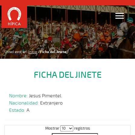
Usted está en:
Inicio
Ficha del Jinete
FICHA DEL JINETE
Nombre:
Jesus Pimentel
Nacionalidad:
Extranjero
Estado:
A
Mostrar
registros