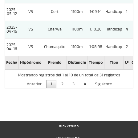
2025-
VS
Gert
1100m
1:09:14
Handicap
1
05-12
2025-
VS
Charwa
1100m
1:10:20
Handicap
4
6
04-16
2025-
VS
Chamaquito
1100m
1:08:98
Handicap
2
2
04-16
Fecha
Hipódromo
Premio
Distancia
Tiempo
Tipo
Lº
Cu
Mostrando registros del 1 al 10 de un total de 31 registros
Anterior
1
2
3
4
Siguiente
BIENVENIDO