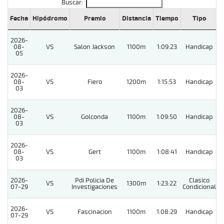
Buscar:
Fecha
Hipódromo
Premio
Distancia
Tiempo
Tipo
L
2026-
08-
VS
Salon Jackson
1100m
1:09:23
Handicap
05
2026-
08-
VS
Fiero
1200m
1:15:53
Handicap
03
2026-
08-
VS
Golconda
1100m
1:09:50
Handicap
03
2026-
08-
VS
Gert
1100m
1:08:41
Handicap
03
2026-
Pdi Policia De
Clasico
VS
1300m
1:23:22
07-29
Investigaciones
Condicional
2026-
VS
Fascinacion
1100m
1:08:29
Handicap
07-29