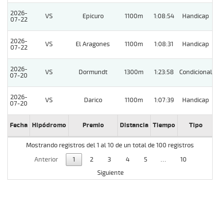
2026-
VS
Epicuro
1100m
1:08:54
Handicap
07-22
2026-
VS
El Aragones
1100m
1:08:31
Handicap
07-22
2026-
VS
Dormundt
1300m
1:23:58
Condicional
07-20
2026-
VS
Darico
1100m
1:07:39
Handicap
07-20
Fecha
Hipódromo
Premio
Distancia
Tiempo
Tipo
L
Mostrando registros del 1 al 10 de un total de 100 registros
Anterior
1
2
3
4
5
…
10
Siguiente