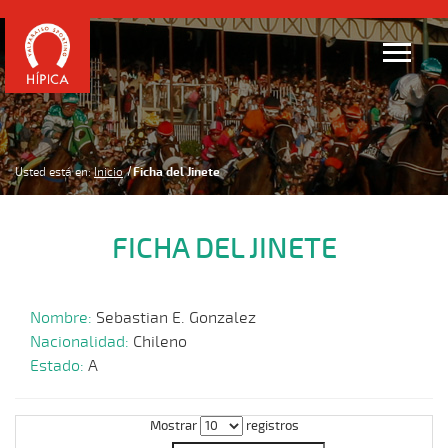
Usted está en:
Inicio
Ficha del Jinete
FICHA DEL JINETE
Nombre:
Sebastian E. Gonzalez
Nacionalidad:
Chileno
Estado:
A
Mostrar
registros