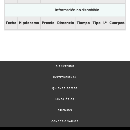
Información no dispobible...
Fecha
Hipódromo
Premio
Distancia
Tiempo
Tipo
Lº
Cuerpada
BIENVENIDO
INSTITUCIONAL
QUIENES SOMOS
LINEA ÉTICA
GREMIOS
CONCESIONARIOS