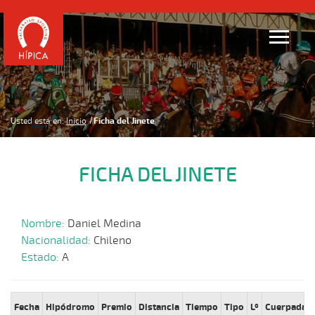
Usted está en:
Inicio
Ficha del Jinete
FICHA DEL JINETE
Nombre:
Daniel Medina
Nacionalidad:
Chileno
Estado:
A
Fecha
Hipódromo
Premio
Distancia
Tiempo
Tipo
Lº
Cuerpada