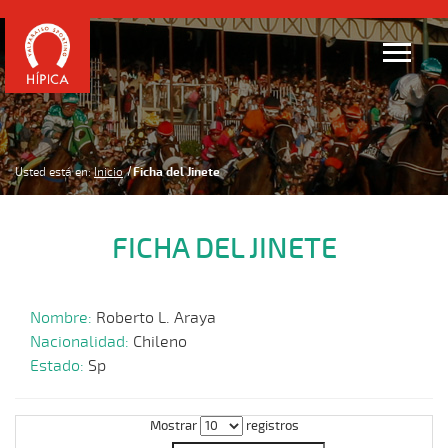
Usted está en:
Inicio
Ficha del Jinete
FICHA DEL JINETE
Nombre:
Roberto L. Araya
Nacionalidad:
Chileno
Estado:
Sp
Mostrar
registros