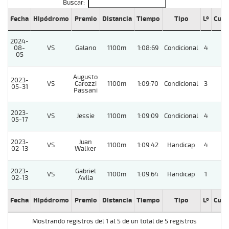
Buscar:
Fecha
Hipódromo
Premio
Distancia
Tiempo
Tipo
Lº
Cuer
2024-
08-
VS
Galano
1100m
1:08:69
Condicional
4
9 
05
Augusto
2023-
VS
Carozzi
1100m
1:09:70
Condicional
3
2 
05-31
Passani
2023-
VS
Jessie
1100m
1:09:09
Condicional
4
05-17
2023-
Juan
VS
1100m
1:09:42
Handicap
4
7 
02-13
Walker
2023-
Gabriel
VS
1100m
1:09:64
Handicap
1
02-13
Avila
Fecha
Hipódromo
Premio
Distancia
Tiempo
Tipo
Lº
Cuer
Mostrando registros del 1 al 5 de un total de 5 registros