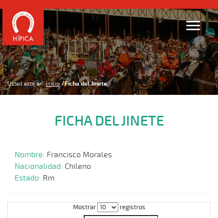
Usted está en:
Inicio
Ficha del Jinete
FICHA DEL JINETE
Nombre:
Francisco Morales
Nacionalidad:
Chileno
Estado:
Rm
Mostrar
registros