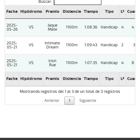
Buscar:
Fecha
Hipódromo
Premio
Distancia
Tiempo
Tipo
Lº
Cuerp
2025-
Jaque
VS
1100m
1:08:36
Handicap
4
4 1/
05-26
Mate
2025-
Intimate
VS
1100m
1:09:43
Handicap
2
3/4
05-21
Dream
2025-
Irish
VS
1100m
1:07:35
Handicap
4
8 1/
05-21
Rue
Fecha
Hipódromo
Premio
Distancia
Tiempo
Tipo
Lº
Cuerp
Mostrando registros del 1 al 3 de un total de 3 registros
Anterior
1
Siguiente