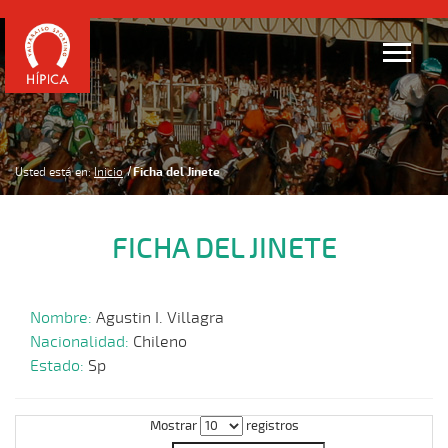
Usted está en:
Inicio
Ficha del Jinete
FICHA DEL JINETE
Nombre:
Agustin I. Villagra
Nacionalidad:
Chileno
Estado:
Sp
Mostrar
registros