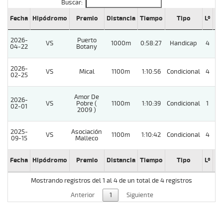
Buscar:
Fecha
Hipódromo
Premio
Distancia
Tiempo
Tipo
Lº
Cu
2026-
Puerto
VS
1000m
0:58:27
Handicap
4
04-22
Botany
2026-
VS
Mical
1100m
1:10:56
Condicional
4
02-25
Amor De
2026-
VS
Pobre (
1100m
1:10:39
Condicional
1
02-01
2009 )
2025-
Asociación
VS
1100m
1:10:42
Condicional
4
09-15
Malleco
Fecha
Hipódromo
Premio
Distancia
Tiempo
Tipo
Lº
Cu
Mostrando registros del 1 al 4 de un total de 4 registros
Anterior
1
Siguiente