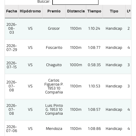
Buscar:
Fecha
Hipódromo
Premio
Distancia
Tiempo
Tipo
Lº
C
2026-
08-
VS
Grosor
1100m
1:10:24
Handicap
2
03
2026-
VS
Foscarito
1100m
1:08:77
Handicap
4
07-29
2026-
VS
Chaguito
1000m
0:58:35
Handicap
3
07-15
Carlos
2026-
Figueroa P.
07-
VS
1100m
1:10:53
Handicap
3
1953 10
08
Compañia
2026-
Luis Pinto
07-
VS
G. 1953 10
1100m
1:08:57
Handicap
4
08
Compañia
2026-
VS
Mendoza
1100m
1:08:86
Handicap
4
07-06