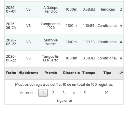
2026-
A Galope
VS
1000m
0:58:83
Handicap
2
07-01
Tendido
2026-
Campeones
VS
1100m
1:10:85
Condicional
4
06-24
1976
2026-
Sintonia
VS
1100m
1:09:53
Condicional
4
06-22
Verde
2026-
Tangos En
VS
1000m
0:58:42
Condicional
4
06-22
El Puerto
Fecha
Hipódromo
Premio
Distancia
Tiempo
Tipo
Lº
C
Mostrando registros del 1 al 10 de un total de 100 registros
Anterior
1
2
3
4
5
…
10
Siguiente