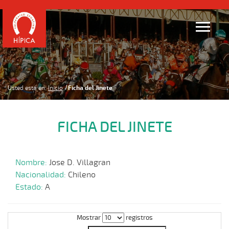
Usted está en:
Inicio
Ficha del Jinete
FICHA DEL JINETE
Nombre:
Jose D. Villagran
Nacionalidad:
Chileno
Estado:
A
Mostrar
registros