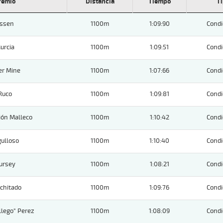
remio
Distancia
Tiempo
T
ssen
1100m
1:09:90
Condi
urcia
1100m
1:09:51
Condi
er Mine
1100m
1:07:66
Condi
Ruco
1100m
1:09:81
Condi
ión Malleco
1100m
1:10:42
Condi
ulloso
1100m
1:10:40
Condi
ursey
1100m
1:08:21
Condi
chitado
1100m
1:09:76
Condi
llego" Perez
1100m
1:08:09
Condi