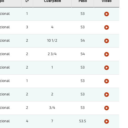
ipo
Lº
Cuerpada
Peso
Video
cional
1
53
cional
3
4
53
cional
2
10 1/2
54
cional
2
2 3/4
54
cional
2
1
53
cional
1
53
cional
2
2
53
cional
2
3/4
53
cional
4
7
53.5