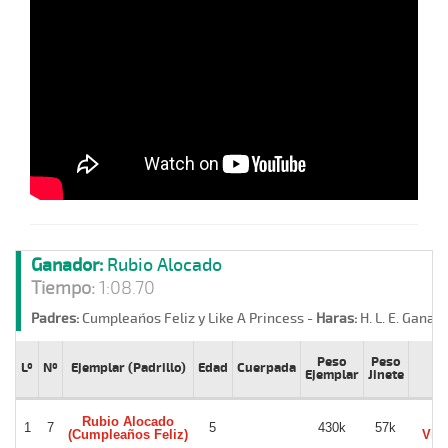
Ganador:
Rubio Alocado
Tiempo:
1:08.70
Padres:
Cumpleaños Feliz y Like A Princess -
Haras:
H. L. E. Gana -
Peso
Peso
Lº
Nº
Ejemplar (Padrillo)
Edad
Cuerpada
Ji
Ejemplar
Jinete
Rubio Alocado
Is
1
7
5
430k
57k
(Cumpleaños Feliz)
Vill