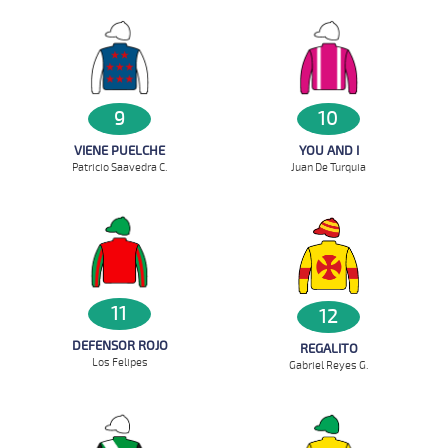
9
10
VIENE PUELCHE
YOU AND I
Patricio Saavedra C.
Juan De Turquia
11
12
DEFENSOR ROJO
REGALITO
Los Felipes
Gabriel Reyes G.