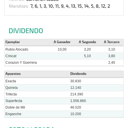
Mandiles:
7, 6, 1, 3, 10, 11, 9, 4, 13, 15, 14, 5, 8, 12, 2
DIVIDENDO
Ejemplar
A Ganador
A Segundo
A Tercero
Rubio Alocado
10,00
3,20
3,10
Criscat
5,10
3,80
Corazon Y Guerrera
2,40
Apuestas
Dividendo
Exacta
30.830
Quinela
12.140
Trifecta
214.390
Superfecta
1.056.860
Doble de Mil
46.520
Enganche
10.200