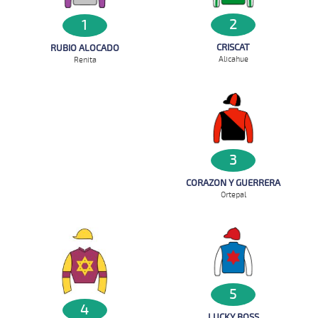
2
1
CRISCAT
RUBIO ALOCADO
Alicahue
Renita
3
CORAZON Y GUERRERA
Ortepal
5
4
LUCKY BOSS