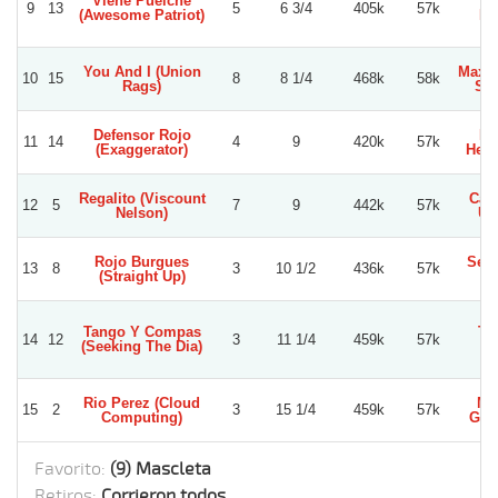
Viene Puelche
Jo
9
13
5
6 3/4
405k
57k
(Awesome Patriot)
Ri
You And I (Union
Maxim
10
15
8
8 1/4
468k
58k
Rags)
Sal
Defensor Rojo
Fe
11
14
4
9
420k
57k
(Exaggerator)
Henr
Regalito (Viscount
Carl
12
5
7
9
442k
57k
Nelson)
Ur
Rojo Burgues
Seba
13
8
3
10 1/2
436k
57k
(Straight Up)
Ma
Tango Y Compas
To
14
12
3
11 1/4
459k
57k
(Seeking The Dia)
Se
Rio Perez (Cloud
Mi
15
2
3
15 1/4
459k
57k
Computing)
Guti
Favorito:
(9) Mascleta
Retiros:
Corrieron todos.