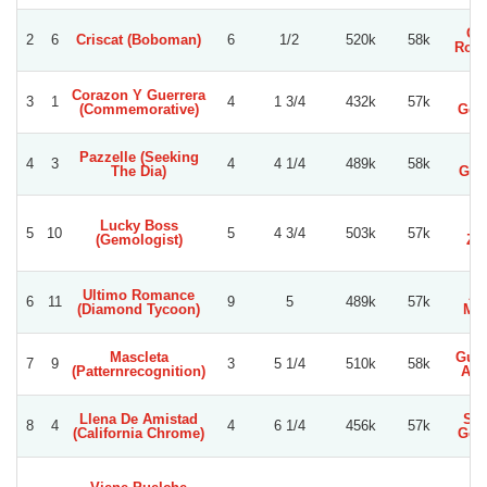
Ge
2
6
Criscat (Boboman)
6
1/2
520k
58k
Rodr
Corazon Y Guerrera
Le
3
1
4
1 3/4
432k
57k
(Commemorative)
Gon
Pazzelle (Seeking
Ja
4
3
4
4 1/4
489k
58k
The Dia)
Gua
Lucky Boss
Jo
5
10
5
4 3/4
503k
57k
(Gemologist)
Zu
Ultimo Romance
Al
6
11
9
5
489k
57k
(Diamond Tycoon)
Mor
Mascleta
Guil
7
9
3
5 1/4
510k
58k
(Patternrecognition)
A. 
Llena De Amistad
Si
8
4
4
6 1/4
456k
57k
(California Chrome)
Gon