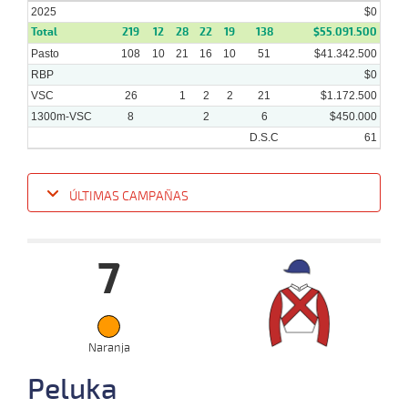
2024
2025
$0
Total
219
12
28
22
19
138
$55.091.500
Pasto
108
10
21
16
10
51
$41.342.500
RBP
$0
VSC
26
1
2
2
21
$1.172.500
1300m-VSC
8
2
6
$450.000
D.S.C
61
ÚLTIMAS CAMPAÑAS
Fecha
Hipo
Distancia
Indice
Tiempo
Cuerpada
Div
Tipo
Lº
7
18-
12-
VS
1300m
1 al 1
1:23:26
17 1/2
29,6
Hand.
8º
44
2024
Naranja
11-
Peluka
12-
VS
1100m
1 al 1
1:09:66
8
66,5
Hand.
5º
44
2024