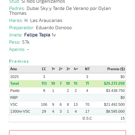
Stud:
Si Nos Organizamos
Padres:
Dubai Sky y Tarde De Verano por Dylan
Thomas
Haras:
H. Las Araucarias
Preparador:
Eduardo Donoso.
Jinete:
Felipe Tapia
1v
Peso:
57k
Aperos:
-
Premios
Año
CC
1º
2º
3º
4º
NT
Premio ($)
2025
3
3
$0
Total
113
10
7
10
15
71
$25.273.250
Pasto
9
1
2
2
4
$3.438.750
RBP
$0
VSC
106
9
6
8
13
70
$21.492.500
1300m-VSC
29
4
3
1
4
17
$8.595.000
D.S.C
15