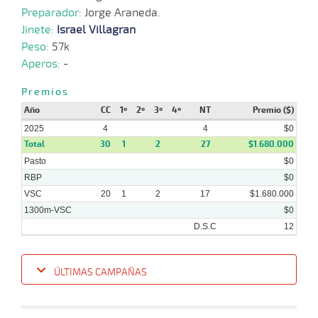
Preparador:
Jorge Araneda.
18-
11-
VS
1100m
2 al 2
1:08:28
8
29,0
Hand.
5º
45
Jinete:
Israel Villagran
2024
Peso:
57k
Aperos:
-
Premios
Año
CC
1º
2º
3º
4º
NT
Premio ($)
2025
4
4
$0
Total
30
1
2
27
$1.680.000
Pasto
$0
RBP
$0
VSC
20
1
2
17
$1.680.000
1300m-VSC
$0
D.S.C
12
ÚLTIMAS CAMPAÑAS
Fecha
Hipo
Distancia
Indice
Tiempo
Cuerpada
Div
Tipo
Lº