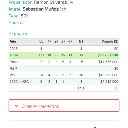
Preparador:
11-
VS
1300m
Ramon Olivares. 1v
1 al 1
1:22:15
4 1/4
13,9
Hand.
3º
507k
2024
Jinete:
Sebastian Muñoz
1ch
Peso:
57k
Aperos:
-
30-
10-
VS
1300m
5 al 1
1:22:36
5 1/2
8,3
Hand.
4º
503k
2024
Premios
Año
CC
1º
2º
3º
4º
NT
Premio ($)
2025
4
4
$0
Total
119
10
6
15
13
75
$55.230.500
23-
10-
VS
1100m
3 al 1
1:10:08
9 1/4
31,5
Hand.
9º
512k
Pasto
29
3
2
6
3
15
$17.656.000
2024
RBP
$0
VSC
54
4
2
5
7
36
$16.666.000
1300m-VSC
9
3
1
1
4
$5.515.000
D.S.C
15
ÚLTIMAS CAMPAÑAS
Fecha
Hipo
Distancia
Indice
Tiempo
Cuerpada
Div
Tipo
Lº
Pe