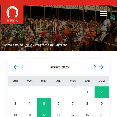
Usted está en:
Inicio
Programa de Carreras
Febrero 2025
LUN
MAR
MIER
JUE
VIER
SAB
DOM
1
2
3
4
5
6
7
8
9
10
11
12
13
14
15
16