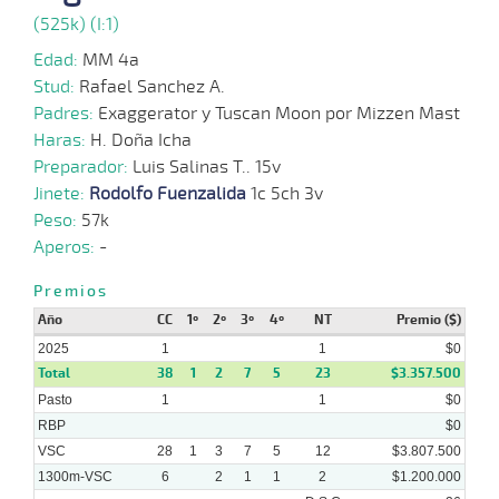
(525k) (I:1)
Edad:
MM 4a
15-
Stud:
Rafael Sanchez A.
01-
VS
1000m
7 al 2
0:57:00
11 3/4
84,3
Hand.
10º
440
2025
Padres:
Exaggerator y Tuscan Moon por Mizzen Mast
Haras:
H. Doña Icha
Preparador:
Luis Salinas T.. 15v
05-
Jinete:
Rodolfo Fuenzalida
1c 5ch 3v
01-
VS
1200m
5 al 1
1:15:64
6 3/4
15,3
Hand.
7º
440
2025
Peso:
57k
Aperos:
-
Premios
23-
Año
CC
1º
2º
3º
4º
NT
Premio ($)
12-
VS
1400m
7 al 1
1:28:88
15 1/2
33,9
Hand.
6º
440
2024
2025
1
1
$0
Total
38
1
2
7
5
23
$3.357.500
Pasto
1
1
$0
RBP
$0
27-
11-
VS
1100m
7 al 6
1:07:01
15 1/4
30,5
Hand.
10º
440
VSC
28
1
3
7
5
12
$3.807.500
2024
1300m-VSC
6
2
1
1
2
$1.200.000