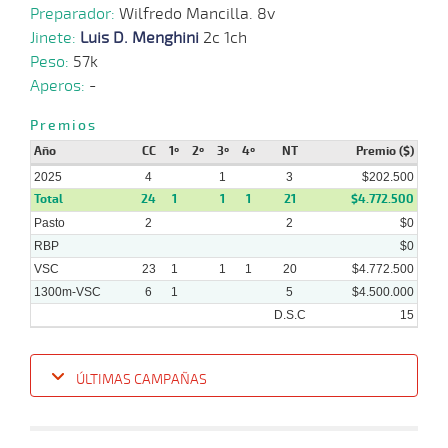
Preparador:
Wilfredo Mancilla. 8v
Jinete:
Luis D. Menghini
2c 1ch
29-
Peso:
57k
12-
VS
1100m
1:09:14
12 1/4
32,2
Cond.
7º
455k
2024
Aperos:
-
Premios
Año
CC
1º
2º
3º
4º
NT
Premio ($)
11-
12-
VS
1300m
1:22:50
19 3/4
16,0
Cond.
6º
460k
2025
2024
4
1
3
$202.500
Total
24
1
1
1
21
$4.772.500
Pasto
2
2
$0
RBP
$0
VSC
23
1
1
1
20
$4.772.500
1300m-VSC
6
1
5
$4.500.000
D.S.C
15
ÚLTIMAS CAMPAÑAS
Fecha
Hipo
Distancia
Indice
Tiempo
Cuerpada
Div
Tipo
Lº
P