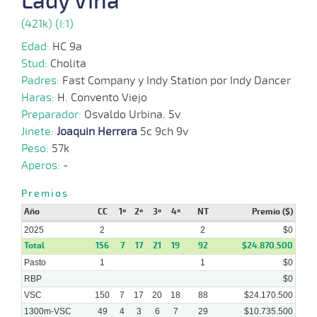
Lady Viña
11-
01-
HCH
1200m
6 al 4
1:10:59
9 1/4
4,4
Hand.
11º
424
(421k) (I:1)
2025
Edad:
HC 9a
04-
Stud:
Cholita
01-
HCH
1200m
5 al 3
1:11:07
3 1/2
2,8
Hand.
3º
424
2025
Padres:
Fast Company y Indy Station por Indy Dancer
Haras:
H. Convento Viejo
Preparador:
Osvaldo Urbina. 5v
28-
12-
HCH
1200m
5 al 3
1:11:38
8 3/4
4,5
Hand.
7º
428
Jinete:
Joaquin Herrera
5c 9ch 9v
2024
Peso:
57k
Aperos:
-
29-
11-
CHS
1600m
8 al 1
1:35:84
4 1/2
16,1
Hand.
4º
425
Premios
2024
Año
CC
1º
2º
3º
4º
NT
Premio ($)
2025
2
2
$0
Total
156
7
17
21
19
92
$24.870.500
Pasto
1
1
$0
RBP
$0
VSC
150
7
17
20
18
88
$24.170.500
1300m-VSC
49
4
3
6
7
29
$10.735.500