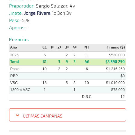
Preparador:
Sergio Salazar. 4v
16-
10-
VS
1300m
1 al 1
1:23:83
21 1/4
20,2
Hand.
9º
420
Jinete:
Jorge Rivera
1c 3ch 3v
2024
Peso:
57k
Aperos:
-
Premios
02-
10-
VS
1300m
1 al 1
1:23:86
17 1/2
20,8
Hand.
5º
421
Año
CC
1º
2º
3º
4º
NT
Premio ($)
2024
2025
5
2
2
1
$530.000
Total
61
3
9
3
46
$3.590.250
Pasto
10
2
2
6
$1.216.250
25-
09-
VS
1400m
7 al 1
1:31:12
11 3/4
84,3
Hand.
8º
421
RBP
$0
2024
VSC
18
5
3
10
$1.010.000
1300m-VSC
1
1
$75.000
D.S.C
12
ÚLTIMAS CAMPAÑAS
Fecha
Hipo
Distancia
Indice
Tiempo
Cuerpada
Div
Tipo
Lº
Pe