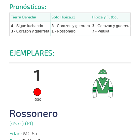
Pronósticos:
Tierra Derecha
Solo Hipica.cl
Hípica y Futbol
Hipi
4
- Sigue luchando
3
- Corazon y guerrera
3
- Corazon y guerrera
4
- 
3
- Corazon y guerrera
1
- Rossonero
7
- Peluka
7
- 
EJEMPLARES:
1
Rojo
Rossonero
(457k) (I:1)
Edad:
MC 6a