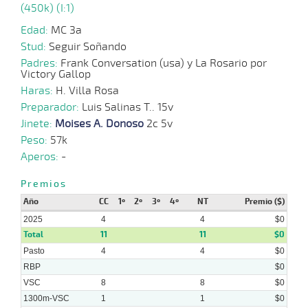
(450k) (I:1)
27-
Edad:
MC 3a
11-
VS
1100m
1 al 1
1:09:38
11
178,2
Hand.
11º
44
2024
Stud:
Seguir Soñando
Padres:
Frank Conversation (usa) y La Rosario por
Victory Gallop
08-
Haras:
07-
H. Villa Rosa
VS
1300m
5 al 1
1:19:23
12
55,4
Hand.
12º
44
2024
Preparador:
Luis Salinas T.. 15v
Jinete:
Moises A. Donoso
2c 5v
26-
Peso:
57k
06-
VS
1700m
7 al 1
1:50:07
57 1/2
55,6
Hand.
10º
44
2024
Aperos:
-
Premios
05-
Año
CC
1º
2º
3º
4º
NT
Premio ($)
06-
VS
1600m
7 al 1
1:38:18
16
24,6
Hand.
9º
45
2024
2025
4
4
$0
Total
11
11
$0
Pasto
4
4
$0
RBP
$0
VSC
8
8
$0
1300m-VSC
1
1
$0