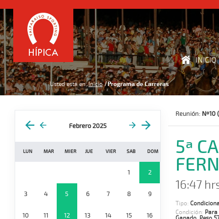
INICIO
Usted está en:
Inicio
Programa de Carreras
Reunión:
Nº10 (
Febrero 2025
5ª C
LUN
MAR
MIER
JUE
VIER
SAB
DOM
FERN
1
2
16:47 hr
3
4
5
6
7
8
9
Tipo:
Condiciona
Condición:
Para
10
11
12
13
14
15
16
Ganado. Peso 57 