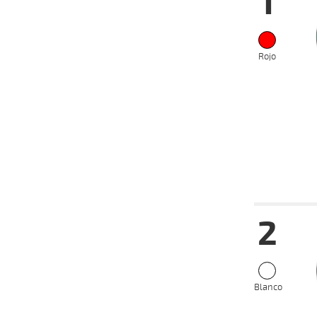
1
Rojo
Fecha
Hip
2
05-02-
VS
2025
02-02-
VS
2025
20-01-
VS
2025
Blanco
12-01-
VS
2025