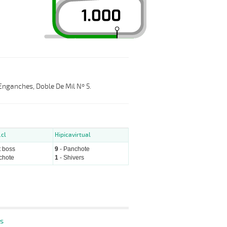
 Enganches, Doble De Mil Nº 5.
.cl
Hipicavirtual
t boss
9
- Panchote
chote
1
- Shivers
s