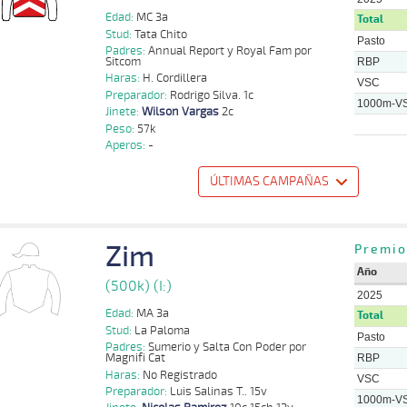
Edad:
MC 3a
Total
Stud:
Tata Chito
Pasto
Padres:
Annual Report y Royal Fam por
Sitcom
RBP
Haras:
H. Cordillera
VSC
Preparador:
Rodrigo Silva. 1c
1000m-V
Jinete:
Wilson Vargas
2c
Peso:
57k
Aperos:
-
ÚLTIMAS CAMPAÑAS
o
Distancia
Indice
Tiempo
Cuerpada
Div
Tipo
Lº
Peso
Jinete
Zim
Wladimir
Premio
1000m
0:59:62
12 1/4
5,4
Cond.
6º
410k/57k
Quinteros
Año
(500k) (I:)
Wladimir
S
1000m
0:57:73
13 1/2
43,7
Cond.
8º
419k/57k
2025
Quinteros
Edad:
MA 3a
Total
Stud:
La Paloma
Wladimir
S
1200m
1:10:56
8 3/4
45,3
Cond.
8º
414k/57k
Pasto
Quinteros
Padres:
Sumerio y Salta Con Poder por
Magnifi Cat
RBP
Franco
S
1000m
1:00:18
10 1/2
30,3
Cond.
10º
415k/55k
Haras:
No Registrado
Sanchez
VSC
Preparador:
Luis Salinas T.. 15v
1000m-V
Franco