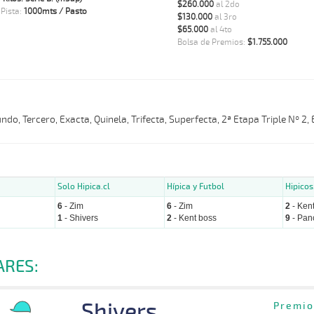
$260.000
al 2do
 Pista:
1000mts / Pasto
$130.000
al 3ro
$65.000
al 4to
Bolsa de Premios:
$1.755.000
do, Tercero, Exacta, Quinela, Trifecta, Superfecta, 2ª Etapa Triple Nº 2,
Solo Hipica.cl
Hípica y Futbol
Hipicos
6
- Zim
6
- Zim
2
- Ken
1
- Shivers
2
- Kent boss
9
- Pan
ARES:
Shivers
Premio