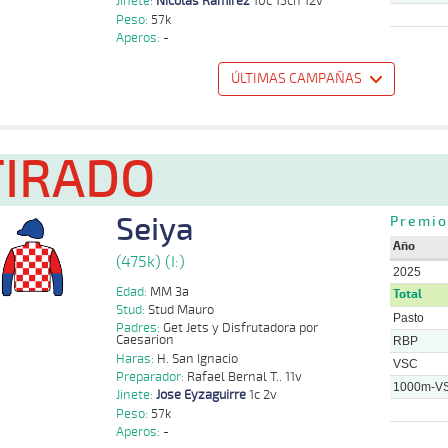
Jinete:
Nicolas Ramirez
10c 15ch 12v
S
1000m
1:00:47
10
75,7
Cond.
8º
429k/55k
Sanchez
Peso:
57k
Aperos:
-
Franco
S
1000m
1:00:27
11 1/4
29,8
Cond.
10º
424k/55k
Sanchez
ÚLTIMAS CAMPAÑAS
o
Distancia
Indice
Tiempo
Cuerpada
Div
Tipo
Lº
Peso
Jinete
Nicolas
TIRADO
1100m
1:08:08
14
2,4
Cond.
7º
500k/57k
Ramirez
Nicolas
1000m
0:59:62
NARIZ
1,5
Cond.
2º
505k/57k
Ramirez
Seiya
Premio
Joaquin
1100m
1:09:22
6 1/4
10,1
Cond.
3º
505k/57k
Herrera
Año
(475k) (I:)
2025
Edad:
MM 3a
Total
Stud:
Stud Mauro
Pasto
Padres:
Get Jets y Disfrutadora por
Caesarion
RBP
Haras:
H. San Ignacio
VSC
Preparador:
Rafael Bernal T.. 11v
1000m-V
Jinete:
Jose Eyzaguirre
1c 2v
Peso:
57k
Aperos:
-