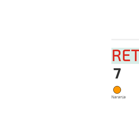
CH
2024
14-10-
CH
2024
Fecha
Hip
05-02-
RE
VS
2025
22-01-
VS
2025
7
15-01-
VS
2025
Naranja