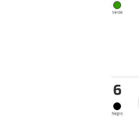
Verde
Fecha
Hip
6
22-01-
VS
2025
03-01-
CH
2025
20-12-
Negro
CH
2024
22-11-
CH
2024
25-10-