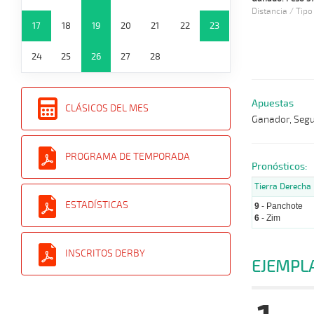
Distancia / Tipo
17
18
19
20
21
22
23
24
25
26
27
28
Apuestas
CLÁSICOS DEL MES
Ganador, Segun
PROGRAMA DE TEMPORADA
Pronósticos:
Tierra Derecha
ESTADÍSTICAS
9
- Panchote
6
- Zim
INSCRITOS DERBY
EJEMPL