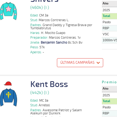
Año
(460k) (I:)
2025
Edad:
CM 3a
Total
Stud:
Marcos Contreras L.
Pasto
Padres:
Grand Daddy y Tigresa Brava por
Tumblebrutus
RBP
Haras:
H. Mocito Guapo
VSC
Preparador:
Marcos Contreras. 1v
1000m-V
Jinete:
Benjamin Sancho
8c 5ch 8v
Peso:
57k
Aperos:
-
ÚLTIMAS CAMPAÑAS
o
Distancia
Indice
Tiempo
Cuerpada
Div
Tipo
Lº
Peso
Jinete
Kent Boss
Carlos E.
Premio
1000m
6 al 2
0:57:19
5 1/4
10,0
Hand.
5º
460k/55k
Urbina
Año
Carlos E.
(442k) (I:)
1000m
5 al 2
0:57:46
6 3/4
8,8
Hand.
7º
462k/57k
Urbina
2025
Edad:
MC 3a
Total
Benjamin
1000m
0:59:38
2
1,7
Cond.
2º
460k/57k
Stud:
Arrebol
Sancho
Pasto
Padres:
Awesome Patriot y Salam
Aleikum por Dunkirk
Franco
RBP
1000m
4 al 2
0:58:34
1/2
25,8
Hand.
2º
463k/57k
Olivares