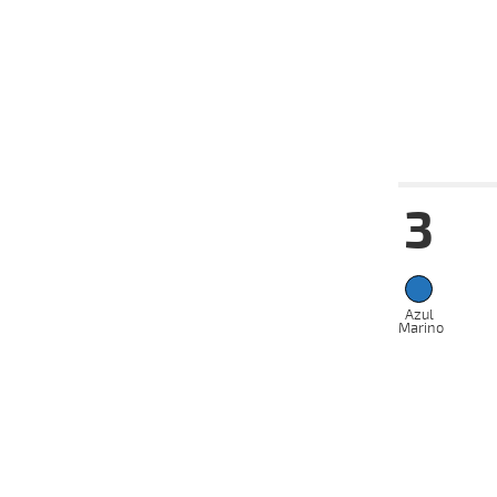
05-01-
VS
2025
18-12-
VS
2024
Fecha
Hip
3
22-01-
VS
2025
05-01-
VS
2025
18-12-
Azul
VS
2024
Marino
09-12-
VS
2024
27-11-
VS
2024