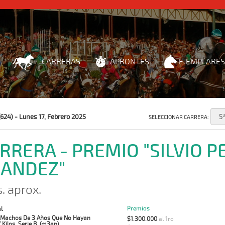
CARRERAS
APRONTES
EJEMPLARES
624) - Lunes 17, Febrero 2025
SELECCIONAR CARRERA:
ARRERA - PREMIO "SILVIO 
ANDEZ"
s. aprox.
Premios
l
 Machos De 3 Años Que No Hayan
$1.300.000
al 1ro
Kilos. Serie B. (m3ap)