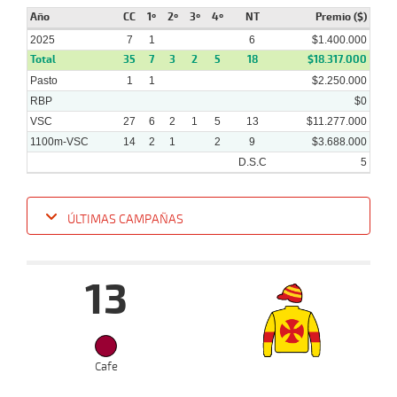
8
2024
Año
CC
1º
2º
3º
4º
NT
Premio ($)
2025
7
1
6
$1.400.000
Total
35
7
3
2
5
18
$18.317.000
Pasto
1
1
$2.250.000
RBP
$0
VSC
27
6
2
1
5
13
$11.277.000
1100m-VSC
14
2
1
2
9
$3.688.000
D.S.C
5
ÚLTIMAS CAMPAÑAS
Fecha
Hipo
Distancia
Indice
Tiempo
Cuerpada
Div
Tipo
Lº
P
13
12-
12 al
02-
VS
1100m
1:08:99
6 1/2
56,7
Hand.
9º
480
10
2025
02-
Cafe
11 al
02-
VS
1100m
1:08:40
15
17,2
Hand.
11º
477
10
2025