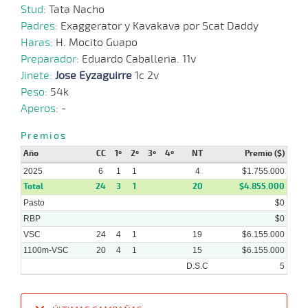
8
2025
Stud:
Tata Nacho
Padres:
Exaggerator y Kavakava por Scat Daddy
Haras:
H. Mocito Guapo
08-
13 al
01-
VS
1100m
1:09:06
4 1/2
3,7
Hand.
6º
492k
10
Preparador:
Eduardo Caballeria. 11v
2025
Jinete:
Jose Eyzaguirre
1c 2v
Peso:
54k
29-
15 al
Aperos:
-
12-
VS
1100m
1:07:99
6 3/4
4,2
Hand.
4º
490k
12
2024
Premios
Año
CC
1º
2º
3º
4º
NT
Premio ($)
11-
15 al
2025
6
1
1
4
$1.755.000
12-
VS
1100m
1:08:29
1 3/4
5,5
Hand.
3º
493k
12
2024
Total
24
3
1
20
$4.855.000
Pasto
$0
RBP
$0
VSC
24
4
1
19
$6.155.000
1100m-VSC
20
4
1
15
$6.155.000
D.S.C
5