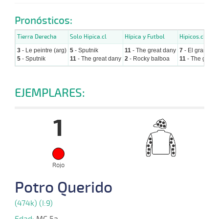
Pronósticos:
Tierra Derecha
Solo Hipica.cl
Hípica y Futbol
Hipicos.cl
3
- Le peintre (arg)
5
- Sputnik
11
- The great dany
7
- El gran pira
5
- Sputnik
11
- The great dany
2
- Rocky balboa
11
- The great
EJEMPLARES:
1
Rojo
Potro Querido
(474k) (I:9)
Edad:
MC 5a