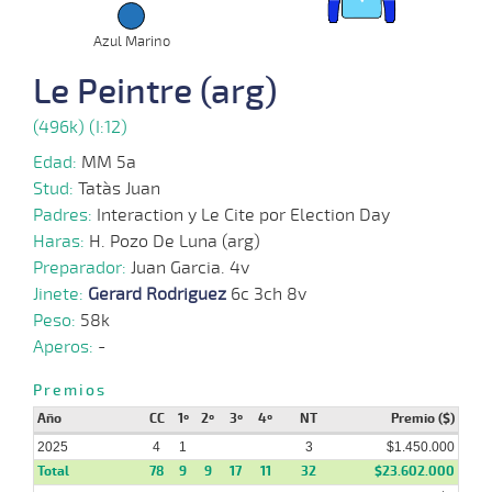
11-
15 al
12-
VS
1100m
1:08:29
7
15,3
Hand.
9º
500
Azul Marino
12
2024
Le Peintre (arg)
18-
11-
VS
1100m
8 al 6
1:07:77
14,9
Hand.
1º
505
2024
(496k) (I:12)
Edad:
MM 5a
23-
10-
VS
1100m
6 al 3
1:09:79
10,9
Hand.
1º
507
Stud:
Tata`s Juan
2024
Padres:
Interaction y Le Cite por Election Day
Haras:
H. Pozo De Luna (arg)
04-
09-
VS
1100m
4 al 1
1:09:26
5,1
Hand.
1º
506
Preparador:
Juan Garcia. 4v
2024
Jinete:
Gerard Rodriguez
6c 3ch 8v
Peso:
58k
28-
Aperos:
-
08-
VS
1100m
3 al 2
1:09:03
3 1/4
7,2
Hand.
4º
510
2024
Premios
Año
CC
1º
2º
3º
4º
NT
Premio ($)
2025
4
1
3
$1.450.000
Total
78
9
9
17
11
32
$23.602.000