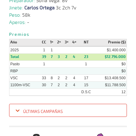
Preparador:
Sofia Vega. 8v
2024
Jinete:
Carlos Ortega
3c 2ch 7v
Peso:
58k
Aperos:
-
Premios
Año
CC
1º
2º
3º
4º
NT
Premio ($)
2025
1
1
$1.400.000
Total
39
7
3
2
4
23
$12.796.000
Pasto
1
1
$0
RBP
$0
VSC
33
8
2
2
4
17
$13.408.500
1100m-VSC
30
7
2
2
4
15
$11.788.500
D.S.C
12
ÚLTIMAS CAMPAÑAS
Fecha
Hipo
Distancia
Indice
Tiempo
Cuerpada
Div
Tipo
Lº