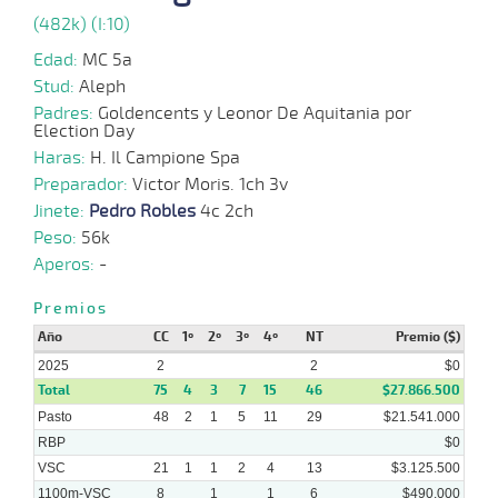
2025
(482k) (I:10)
Edad:
MC 5a
15-
Stud:
Aleph
01-
VS
1100m
4 al 2
1:08:01
17
9,1
Hand.
15º
473
2025
Padres:
Goldencents y Leonor De Aquitania por
Election Day
Haras:
H. Il Campione Spa
Preparador:
05-
Victor Moris. 1ch 3v
01-
VS
1200m
5 al 1
1:15:64
2 1/2
4,8
Hand.
2º
468
Jinete:
2025
Pedro Robles
4c 2ch
Peso:
56k
Aperos:
-
23-
Premios
12-
VS
1100m
5 al 4
1:09:06
4
3,0
Hand.
4º
465
2024
Año
CC
1º
2º
3º
4º
NT
Premio ($)
2025
2
2
$0
Total
75
4
3
7
15
46
$27.866.500
18-
12-
VS
1100m
5 al 5
1:08:62
4 1/2
3,8
Hand.
6º
467
Pasto
48
2
1
5
11
29
$21.541.000
2024
RBP
$0
VSC
21
1
1
2
4
13
$3.125.500
1100m-VSC
8
1
1
6
$490.000