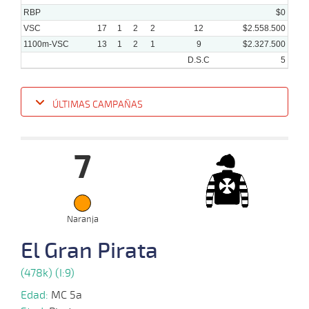
RBP
$0
VSC
17
1
2
2
12
$2.558.500
1100m-VSC
13
1
2
1
9
$2.327.500
D.S.C
5
ÚLTIMAS CAMPAÑAS
Fecha
Hipo
Distancia
Indice
Tiempo
Cuerpada
Div
Tipo
Lº
7
12-
02-
VS
1000m
9 al 5
0:58:34
11
33,9
Hand.
11º
47
2025
Naranja
02-
11 al
El Gran Pirata
02-
VS
1100m
1:08:40
15
36,5
Hand.
12º
47
10
2025
(478k) (I:9)
Edad:
MC 5a
25-