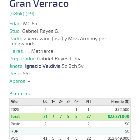
Gran Verraco
(486k) (I:9)
22-
14 al
01-
VS
1100m
1:08:33
4 1/2
8,5
Hand.
5º
479
11
Edad:
MC 6a
2025
Stud:
Gabriel Reyes G.
Padres:
Verrazano (usa) y Miss Armony por
Longwoods
15-
13 al
01-
VS
1100m
1:07:90
8
3,0
Hand.
5º
475
Haras:
H. Matriarca
5
2025
Preparador:
Gabriel Reyes I.. 4v
Jinete:
Ignacio Valdivia
5c 8ch 5v
12-
01-
VS
1100m
8 al 7
1:08:56
3,5
Hand.
1º
472
Peso:
55k
2025
Aperos:
-
08-
Premios
01-
VS
1100m
9 al 7
1:08:03
4 1/4
6,1
Hand.
6º
480
2025
Año
CC
1º
2º
3º
4º
NT
Premio ($)
2025
2
1
1
$72.500
Total
51
7
7
5
5
27
$22.271.000
Pasto
2
2
$0
RBP
$0
VSC
41
5
5
4
5
22
$12.849.000