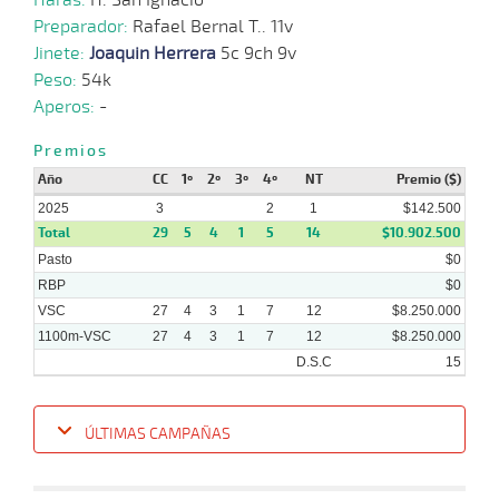
12-
VS
1200m
1:15:23
10 1/4
60,4
Hand.
9º
472
12
2024
Preparador:
Rafael Bernal T.. 11v
Jinete:
Joaquin Herrera
5c 9ch 9v
Peso:
54k
04-
17 al
Aperos:
-
12-
VS
1100m
1:07:30
9 1/4
83,0
Hand.
9º
470
12
2024
Premios
Año
CC
1º
2º
3º
4º
NT
Premio ($)
2025
27-
3
2
1
$142.500
18 al
11-
VS
1200m
1:14:09
12 1/2
96,8
Hand.
12º
472
12
Total
29
5
4
1
5
14
$10.902.500
2024
Pasto
$0
RBP
$0
VSC
27
4
3
1
7
12
$8.250.000
1100m-VSC
27
4
3
1
7
12
$8.250.000
D.S.C
15
ÚLTIMAS CAMPAÑAS
Fecha
Hipo
Distancia
Indice
Tiempo
Cuerpada
Div
Tipo
Lº
P