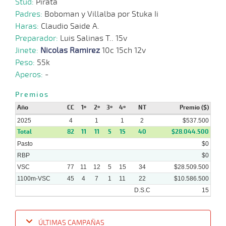
Stud:
Pirata
01-
HCH
1200m
5 al 4
1:11:46
8,5
Hand.
1º
47
2025
Padres:
Boboman y Villalba por Stuka Ii
Haras:
Claudio Saide A.
Preparador:
Luis Salinas T.. 15v
Jinete:
Nicolas Ramirez
10c 15ch 12v
20-
01-
VS
1300m
5 al 1
1:23:05
5
6,4
Hand.
3º
47
Peso:
55k
2025
Aperos:
-
Premios
Año
CC
1º
2º
3º
4º
NT
Premio ($)
15-
13 al
01-
VS
1100m
1:07:90
12
15,6
Hand.
9º
47
5
2025
4
1
1
2
$537.500
2025
Total
82
11
11
5
15
40
$28.044.500
Pasto
$0
12-
RBP
$0
01-
VS
1100m
8 al 7
1:08:56
8 3/4
14,0
Hand.
6º
48
2025
VSC
77
11
12
5
15
34
$28.509.500
1100m-VSC
45
4
7
1
11
22
$10.586.500
D.S.C
15
ÚLTIMAS CAMPAÑAS