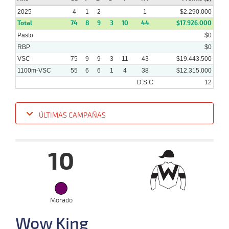
2025
4
1
2
1
$2.290.000
Total
74
8
9
3
10
44
$17.926.000
Pasto
$0
RBP
$0
VSC
75
9
9
3
11
43
$19.443.500
1100m-VSC
55
6
6
1
4
38
$12.315.000
D.S.C
12
ÚLTIMAS CAMPAÑAS
Fecha
Hipo
Distancia
Indice
Tiempo
Cuerpada
Div
Tipo
Lº
P
10
05-
02-
VS
1200m
5 al 2
1:14:93
5,4
Hand.
1º
470
2025
Morado
Wow King
22-
01-
VS
1100m
5 al 3
1:09:35
1 1/2
8,3
Hand.
2º
473