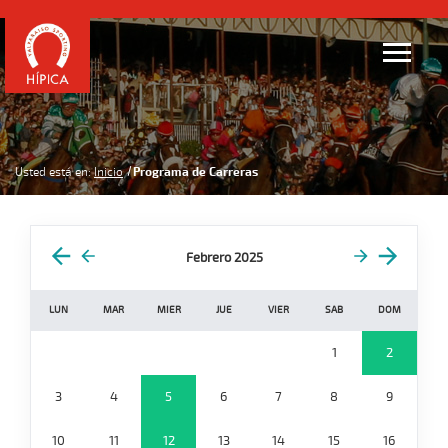
Usted está en:
Inicio
Programa de Carreras
Febrero 2025
LUN
MAR
MIER
JUE
VIER
SAB
DOM
1
2
3
4
5
6
7
8
9
10
11
12
13
14
15
16