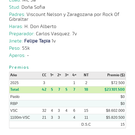
Stud:
Doña Sofia
Padres:
Viscount Nelson y Zaragozana por Rock Of
Gibraltar
Haras:
H. Don Alberto
Preparador:
Carlos Vasquez. 7v
Jinete:
Felipe Tapia
1v
Peso:
55k
Aperos:
-
Premios
Año
CC
1º
2º
3º
4º
NT
Premio ($)
2025
3
1
2
$72.500
Total
42
5
7
5
7
18
$23.101.500
Pasto
$0
RBP
$0
VSC
32
4
3
4
6
15
$8.602.000
1100m-VSC
21
3
3
4
11
$5.820.500
D.S.C
15