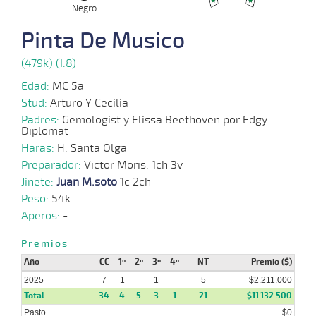
02-
VS
1100m
7 al 6
1:08:32
21 1/2
8,6
Hand.
11º
452
Negro
2025
Pinta De Musico
13-
16 al
09-
CHS
1000m
0:59:03
9 3/4
15,1
Hand.
5º
444
(479k) (I:8)
13
2024
Edad:
MC 5a
Stud:
Arturo Y Cecilia
30-
14 al
Padres:
Gemologist y Elissa Beethoven por Edgy
08-
CHS
1000m
1:00:03
1 3/4
10,6
Hand.
4º
437
12
Diplomat
2024
Haras:
H. Santa Olga
Preparador:
Victor Moris. 1ch 3v
23-
Jinete:
Juan M.soto
1c 2ch
14 al
08-
CHS
1000m
0:59:48
4 1/4
9,4
Hand.
8º
448
12
2024
Peso:
54k
Aperos:
-
21-
Premios
24 al
07-
CHS
1100m
1:04:28
9 3/4
81,5
Hand.
13º
434
13
2024
Año
CC
1º
2º
3º
4º
NT
Premio ($)
2025
7
1
1
5
$2.211.000
Total
34
4
5
3
1
21
$11.132.500
Pasto
$0