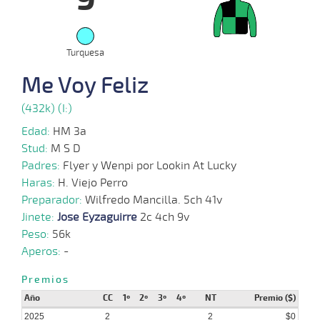
02-
07-
VS
1400m
1:26:21
2
9,5
Cond.
3º
478k/
2025
Turquesa
04-
06-
VS
1400m
1:25:15
15 1/4
8,1
Cond.
7º
480k/
Me Voy Feliz
2025
(432k) (I:)
Edad:
HM 3a
Stud:
M S D
Padres:
Flyer y Wenpi por Lookin At Lucky
Haras:
H. Viejo Perro
Preparador:
Wilfredo Mancilla. 5ch 41v
Jinete:
Jose Eyzaguirre
2c 4ch 9v
Peso:
56k
Aperos:
-
Premios
Año
CC
1º
2º
3º
4º
NT
Premio ($)
2025
2
2
$0