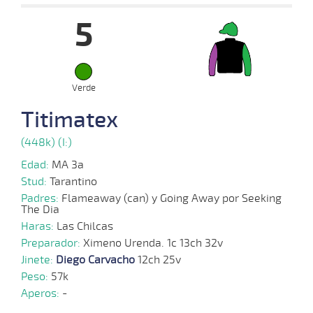
5
16-
07-
VS
1200m
1:15:65
CBZ
3,9
Cond.
2º
520
2025
Verde
18-
06-
VS
1200m
1:16:45
1/2
9,2
Cond.
2º
512
Titimatex
2025
(448k) (I:)
05-
Edad:
MA 3a
06-
HCH
1000m
0:56:25
17 1/4
19,6
Cond.
9º
510
2025
Stud:
Tarantino
Padres:
Flameaway (can) y Going Away por Seeking
The Dia
Haras:
10-
Las Chilcas
05-
HCH
1200m
1:12:08
13 1/4
27,4
Cond.
9º
515
Preparador:
2025
Ximeno Urenda. 1c 13ch 32v
Jinete:
Diego Carvacho
12ch 25v
Peso:
57k
Aperos:
-
26-
04-
HCH
1200m
1:13:08
28 1/2
14,9
Cond.
14º
525