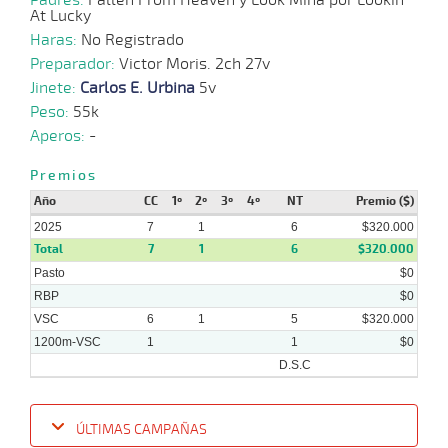
At Lucky
Haras:
25-
No Registrado
04-
CHS
1600m
1:36:51
8 1/2
29,2
Cond.
7º
463k
Preparador:
2025
Victor Moris. 2ch 27v
Jinete:
Carlos E. Urbina
5v
Peso:
55k
Aperos:
-
07-
04-
CHS
1600m
1:36:20
8 1/2
12
Cond.
5º
478k
Premios
2025
Año
CC
1º
2º
3º
4º
NT
Premio ($)
2025
7
1
6
$320.000
Total
7
1
6
$320.000
Pasto
$0
RBP
$0
VSC
6
1
5
$320.000
1200m-VSC
1
1
$0
D.S.C
ÚLTIMAS CAMPAÑAS