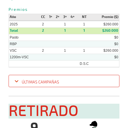
Premios
Año
CC
1º
2º
3º
4º
NT
Premio ($)
2025
2
1
1
$260.000
Total
2
1
1
$260.000
Pasto
$0
RBP
$0
VSC
2
1
1
$260.000
1200m-VSC
$0
D.S.C
ÚLTIMAS CAMPAÑAS
Fecha
Hipo
Distancia
Indice
Tiempo
Cuerpada
Div
Tipo
Lº
Pe
RETIRADO
16-
07-
VS
1200m
1:15:65
6
3,3
Cond.
3º
478k/
2025
9