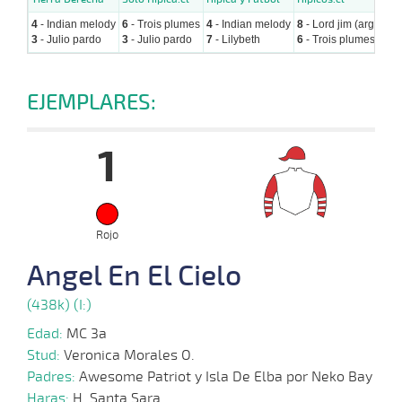
4
- Indian melody
6
- Trois plumes
4
- Indian melody
8
- Lord jim (arg)
8
- 
3
- Julio pardo
3
- Julio pardo
7
- Lilybeth
6
- Trois plumes
3
- 
EJEMPLARES:
1
Rojo
Angel En El Cielo
(438k) (I:)
Edad:
MC 3a
Stud:
Veronica Morales O.
Padres:
Awesome Patriot y Isla De Elba por Neko Bay
Haras:
H. Santa Sara