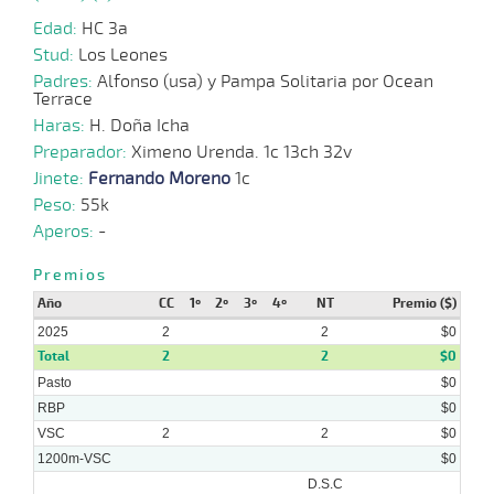
Edad:
HC 3a
Stud:
Los Leones
Padres:
Alfonso (usa) y Pampa Solitaria por Ocean
Terrace
Haras:
H. Doña Icha
Preparador:
Ximeno Urenda. 1c 13ch 32v
Jinete:
Fernando Moreno
1c
Peso:
55k
Aperos:
-
Premios
Año
CC
1º
2º
3º
4º
NT
Premio ($)
2025
2
2
$0
Total
2
2
$0
Pasto
$0
RBP
$0
VSC
2
2
$0
1200m-VSC
$0
D.S.C