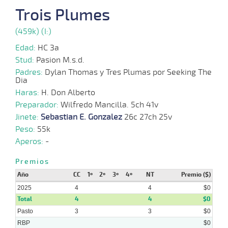
Trois Plumes
18-
06-
VS
1200m
1:16:45
1
21,7
Cond.
3º
450
2025
(459k) (I:)
04-
Edad:
HC 3a
06-
VS
1400m
1:25:15
9 1/4
65,0
Cond.
5º
456
2025
Stud:
Pasion M.s.d.
Padres:
Dylan Thomas y Tres Plumas por Seeking The
Dia
21-
05-
VS
1200m
1:14:40
18
67,7
Cond.
6º
448
Haras:
H. Don Alberto
2025
Preparador:
Wilfredo Mancilla. 5ch 41v
Jinete:
Sebastian E. Gonzalez
26c 27ch 25v
23-
04-
VS
1000m
0:58:90
20 3/4
11,2
Cond.
12º
443
Peso:
55k
2025
Aperos:
-
Premios
Año
CC
1º
2º
3º
4º
NT
Premio ($)
2025
4
4
$0
Total
4
4
$0
Pasto
3
3
$0
RBP
$0