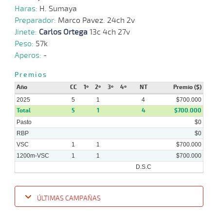
Haras:
H. Sumaya
Preparador:
Marco Pavez. 24ch 2v
Jinete:
Carlos Ortega
13c 4ch 27v
Peso:
57k
Aperos:
-
Premios
Año
CC
1º
2º
3º
4º
NT
Premio ($)
2025
5
1
4
$700.000
Total
5
1
4
$700.000
Pasto
$0
RBP
$0
VSC
1
1
$700.000
1200m-VSC
1
1
$700.000
D.S.C
ÚLTIMAS CAMPAÑAS
Fecha
Hipo
Distancia
Indice
Tiempo
Cuerpada
Div
Tipo
Lº
P