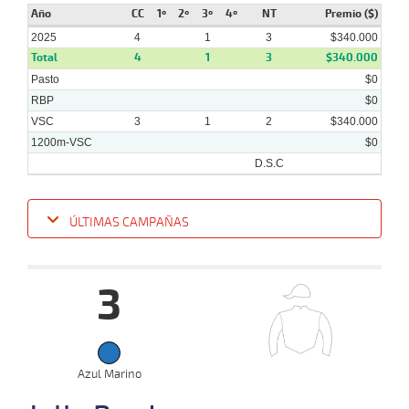
Año
CC
1º
2º
3º
4º
NT
Premio ($)
2025
4
1
3
$340.000
Total
4
1
3
$340.000
Pasto
$0
RBP
$0
VSC
3
1
2
$340.000
1200m-VSC
$0
D.S.C
ÚLTIMAS CAMPAÑAS
Fecha
Hipo
Distancia
Indice
Tiempo
Cuerpada
Div
Tipo
Lº
Pe
3
16-
07-
VS
1200m
1:15:65
9 1/2
16,2
Cond.
5º
476k
2025
09-
Azul Marino
07-
VS
1000m
0:58:57
6 1/4
5,7
Cond.
7º
480k
2025