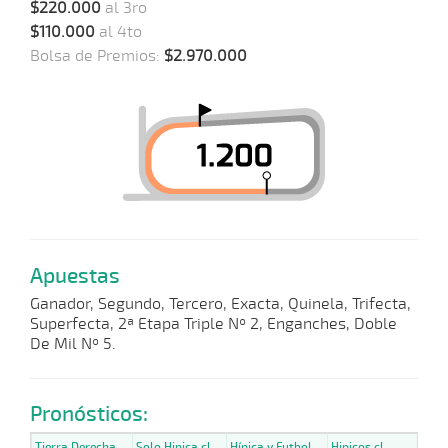
$220.000
al 3ro
$110.000
al 4to
Bolsa de Premios:
$2.970.000
Apuestas
Ganador, Segundo, Tercero, Exacta, Quinela, Trifecta,
Superfecta, 2ª Etapa Triple Nº 2, Enganches, Doble
De Mil Nº 5.
Pronósticos:
Tierra Derecha
Solo Hipica.cl
Hípica y Futbol
Hipicos.cl
Hip