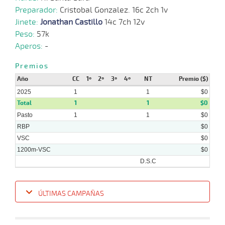
Preparador:
Cristobal Gonzalez. 16c 2ch 1v
Jinete:
Jonathan Castillo
14c 7ch 12v
Peso:
57k
Aperos:
-
Premios
Año
CC
1º
2º
3º
4º
NT
Premio ($)
2025
1
1
$0
Total
1
1
$0
Pasto
1
1
$0
RBP
$0
VSC
$0
1200m-VSC
$0
D.S.C
ÚLTIMAS CAMPAÑAS
Fecha
Hipo
Distancia
Indice
Tiempo
Cuerpada
Div
Tipo
Lº
P