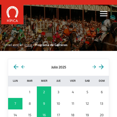
Usted está en:
Inicio
Programa de Carreras
Julio 2025
LUN
MAR
MIER
JUE
VIER
SAB
DOM
1
2
3
4
5
6
7
8
9
10
11
12
13
14
15
16
17
18
19
20