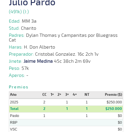
Julio Pardo
(491k) (I:)
23-
06-
VS
1000m
1:00:04
4
5,0
Cond.
3º
482k
2025
Edad:
MM 3a
Stud:
Charito
Padres:
Dylan Thomas y Campanitas por Bluegrass
09-
Cat
06-
VS
1000m
0:58:30
5 1/4
2,6
Cond.
5º
480k
2025
Haras:
H. Don Alberto
Preparador:
Cristobal Gonzalez. 16c 2ch 1v
Jinete:
Jaime Medina
45c 38ch 2m 69v
16-
01-
HCH
1000m
0:57:40
8 3/4
3,7
Cond.
8º
495k
Peso:
57k
2025
Aperos:
-
Premios
Año
CC
1º
2º
3º
4º
NT
Premio ($)
2025
2
1
1
$250.000
Total
2
1
1
$250.000
Pasto
1
1
$0
RBP
$0
VSC
$0