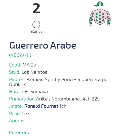
2
16-
07-
VS
1200m
1:15:65
12 3/4
46,5
Cond.
7º
436
2025
Blanco
20-
06-
CHS
1000m
0:59:31
25
59,6
Cond.
14º
438
2025
Guerrero Arabe
(480k) (I:)
Edad:
MA 3a
Stud:
Los Nanitos
Padres:
Arabian Spirit y Princesa Guerrera por
Dunkirk
Haras:
H. Sumaya
Preparador:
Anibal Norambuena. 4ch 22v
Jinete:
Ronald Fournet
1ch
Peso:
57k
Aperos:
-
Premios