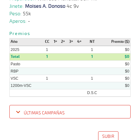
Jinete:
Moises A. Donoso
4c 9v
Peso:
55k
Aperos:
-
Premios
Año
CC
1º
2º
3º
4º
NT
Premio ($)
2025
1
1
$0
Total
1
1
$0
Pasto
$0
RBP
$0
VSC
1
1
$0
1200m-VSC
$0
D.S.C
ÚLTIMAS CAMPAÑAS
Fecha
Hipo
Distancia
Indice
Tiempo
Cuerpada
Div
Tipo
Lº
P
SUBIR
16-