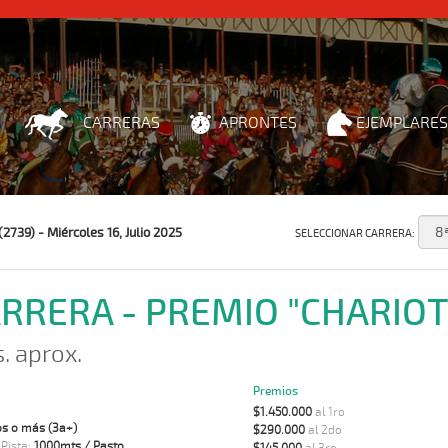
CARRERAS
APRONTES
EJEMPLARES
2739) - Miércoles 16, Julio 2025
SELECCIONAR CARRERA:
ARRERA - PREMIO "CHARIOT
s. aprox.
Premios
$1.450.000
al 1ro
s o más (3a+)
$290.000
al 2do
 Pista:
1000mts / Pasto