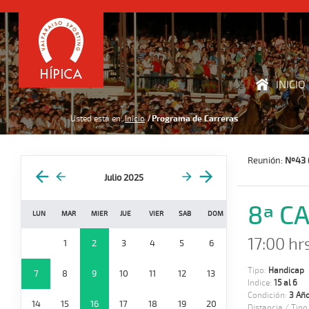
INICIO
Usted está en:
Inicio
Programa de Carreras
Reunión:
Nº43 (
Julio 2025
8ª C
LUN
MAR
MIER
JUE
VIER
SAB
DOM
17:00 hr
1
2
3
4
5
6
Tipo:
Handicap
7
8
9
10
11
12
13
Indice:
15 al 6
Condición:
3 Año
14
15
16
17
18
19
20
Distancia / Tipo