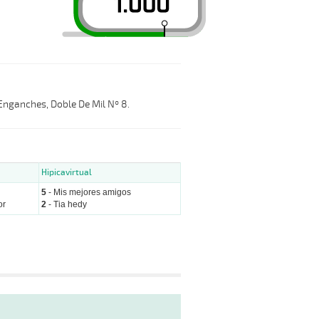
 Enganches, Doble De Mil Nº 8.
Hipicavirtual
5
- Mis mejores amigos
or
2
- Tia hedy