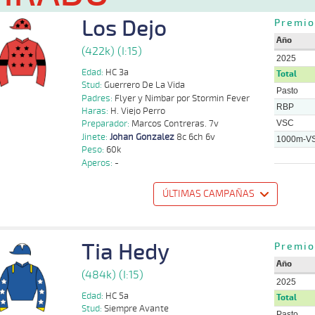
Los Dejo
Premio
Año
(422k) (I:15)
2025
Edad:
HC 3a
Total
Stud:
Guerrero De La Vida
Pasto
Padres:
Flyer y Nimbar por Stormin Fever
RBP
Haras:
H. Viejo Perro
VSC
Preparador:
Marcos Contreras. 7v
Jinete:
Johan Gonzalez
8c 6ch 6v
1000m-V
Peso:
60k
Aperos:
-
ÚLTIMAS CAMPAÑAS
o
Distancia
Indice
Tiempo
Cuerpada
Div
Tipo
Lº
Peso
Jinete
Tia Hedy
Joaquin
Premio
S
1200m
1:09:36
5 1/2
10,5
Clasi.
4º
422k/55k
Herrera
Año
(484k) (I:15)
Joaquin
S
1000m
0:58:85
4,3
Cond.
1º
417k/55k
2025
Herrera
Edad:
HC 5a
Total
Stud:
Siempre Avante
Marco A
S
1200m
1:10:10
9
15,1
Cond.
10º
424k/55k
Pasto