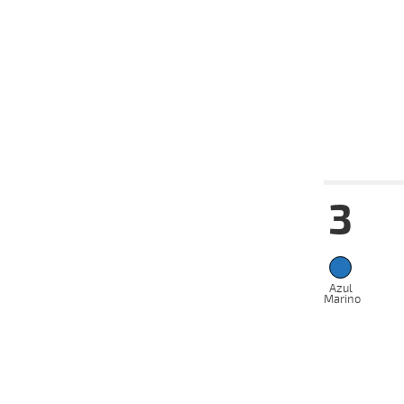
2025
24-03-
CH
2025
16-03-
CH
2025
28-02-
CH
2025
Fecha
Hip
3
16-07-
VS
2025
07-07-
VS
2025
18-06-
Azul
VS
2025
Marino
02-06-
CH
2025
16-05-
CH
2025
05-05-
CH