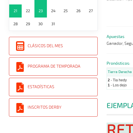
21
22
23
24
25
26
27
28
29
30
31
Apuestas
Ganador, Segun
CLÁSICOS DEL MES
Pronósticos:
PROGRAMA DE TEMPORADA
Tierra Derecha
2
- Tia hedy
1
- Los dejo
ESTADÍSTICAS
EJEMPL
INSCRITOS DERBY
RE