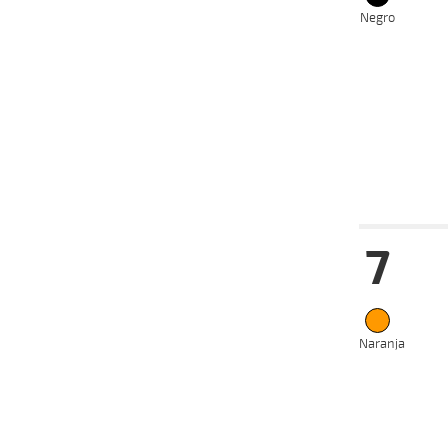
18-06-
Negro
VS
2025
02-04-
VS
2025
26-03-
VS
2025
23-02-
VS
2025
Fecha
Hip
7
16-07-
VS
2025
07-07-
VS
2025
Naranja
04-04-
CH
2025
07-03-
CH
2025