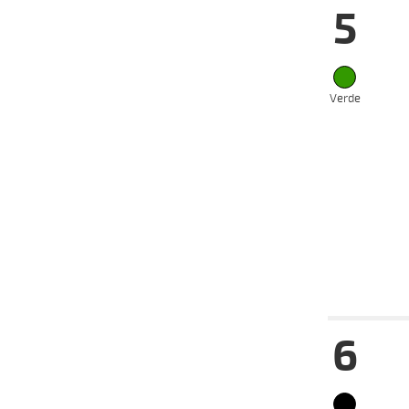
5
16-07-
VS
2025
07-07-
VS
2025
14-05-
Verde
VS
2025
07-05-
VS
2025
28-04-
VS
2025
19-02-
VS
2025
Fecha
Hip
6
16-07-
VS
2025
02-07-
VS
2025