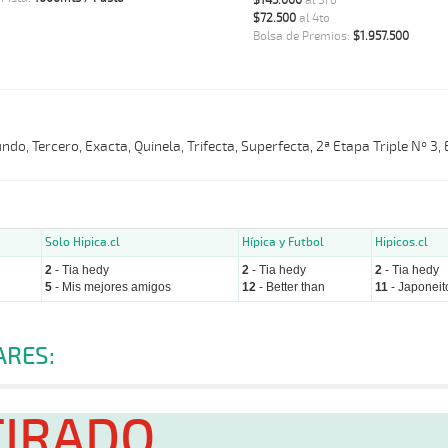
$145.000
al 3ro
$72.500
al 4to
Bolsa de Premios:
$1.957.500
do, Tercero, Exacta, Quinela, Trifecta, Superfecta, 2ª Etapa Triple Nº 3,
Solo Hipica.cl
Hípica y Futbol
Hipicos.cl
2
- Tia hedy
2
- Tia hedy
2
- Tia hedy
5
- Mis mejores amigos
12
- Better than
11
- Japoneit
ARES:
TIRADO