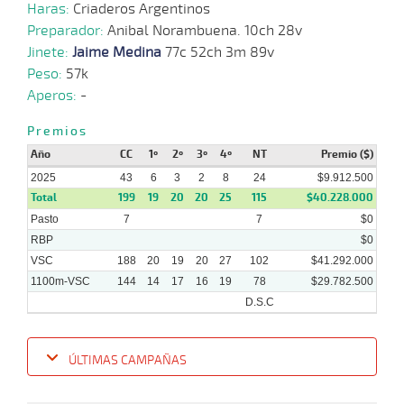
Haras:
Criaderos Argentinos
Preparador:
03-
Anibal Norambuena. 10ch 28v
10 al
09-
VS
1100m
1:08:98
8 3/4
5,2
Hand.
8º
453
8
Jinete:
2025
Jaime Medina
77c 52ch 3m 89v
Peso:
57k
Aperos:
-
27-
08-
VS
1100m
9 al 6
1:08:46
3/4
31,5
Hand.
3º
451
Premios
2025
Año
CC
1º
2º
3º
4º
NT
Premio ($)
2025
43
6
3
2
8
24
$9.912.500
18-
Total
199
19
20
20
25
115
$40.228.000
08-
VS
1100m
9 al 6
1:08:61
8
15,3
Hand.
5º
454
2025
Pasto
7
7
$0
RBP
$0
VSC
188
20
19
20
27
102
$41.292.000
1100m-VSC
144
14
17
16
19
78
$29.782.500
D.S.C
ÚLTIMAS CAMPAÑAS
Fecha
Hipo
Distancia
Indice
Tiempo
Cuerpada
Div
Tipo
Lº
Pe