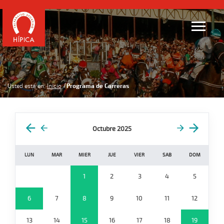
Usted está en:
Inicio
Programa de Carreras
Octubre 2025
LUN
MAR
MIER
JUE
VIER
SAB
DOM
1
2
3
4
5
6
7
8
9
10
11
12
13
14
15
16
17
18
19