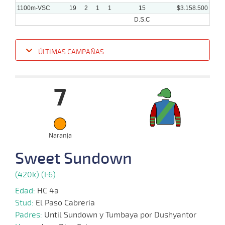
1100m-VSC
19
2
1
1
15
$3.158.500
D.S.C
ÚLTIMAS CAMPAÑAS
Fecha
Hipo
Distancia
Indice
Tiempo
Cuerpada
Div
Tipo
Lº
P
7
15-
10-
VS
1100m
6 al 5
1:07:76
20
73,9
Hand.
13º
456
2025
Naranja
29-
Sweet Sundown
09-
VS
1100m
1 al 1
1:09:78
5,7
Hand.
1º
453
2025
(420k) (I:6)
27-
Edad:
HC 4a
08-
VS
1100m
1 al 1
1:10:68
1 1/2
57,8
Hand.
6º
452
2025
Stud:
El Paso Cabreria
Padres:
Until Sundown y Tumbaya por Dushyantor
13-