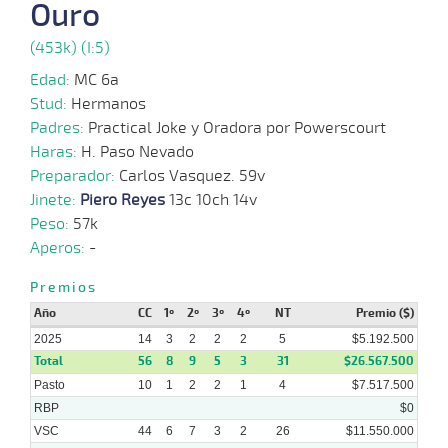
Ouro
06-
13 al
10-
VS
1100m
1:08:31
3 3/4
24,3
Hand.
6º
451
(453k) (I:5)
8
2025
Edad:
MC 6a
01-
Stud:
Hermanos
10-
VS
1100m
6 al 4
1:09:02
7,1
Hand.
1º
449
2025
Padres:
Practical Joke y Oradora por Powerscourt
Haras:
H. Paso Nevado
Preparador:
Carlos Vasquez. 59v
29-
09-
VS
1100m
5 al 4
1:08:99
5
12,0
Hand.
6º
451
Jinete:
Piero Reyes
13c 10ch 14v
2025
Peso:
57k
Aperos:
-
24-
09-
VS
1100m
7 al 6
1:08:95
6 1/2
35,2
Hand.
8º
449
2025
Premios
Año
CC
1º
2º
3º
4º
NT
Premio ($)
2025
14
3
2
2
2
5
$5.192.500
Total
56
8
9
5
3
31
$26.567.500
Pasto
10
1
2
2
1
4
$7.517.500
RBP
$0
VSC
44
6
7
3
2
26
$11.550.000