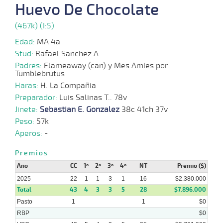
Huevo De Chocolate
10-
VS
1100m
3 al 2
1:09:70
3,4
Hand.
1º
425
2025
(467k) (I:5)
24-
Edad:
MA 4a
09-
VS
1100m
1 al 1
1:08:67
1 3/4
6,8
Hand.
2º
429
2025
Stud:
Rafael Sanchez A.
Padres:
Flameaway (can) y Mes Amies por
Tumblebrutus
27-
08-
VS
1100m
1 al 1
1:10:68
4
3,1
Hand.
8º
432
Haras:
2025
H. La Compañia
Preparador:
Luis Salinas T.. 78v
13-
Jinete:
Sebastian E. Gonzalez
38c 41ch 37v
08-
VS
1100m
3 al 2
1:09:73
1 3/4
3,6
Hand.
5º
430
2025
Peso:
57k
Aperos:
-
04-
08-
VS
1100m
1 al 1
1:09:10
PCZ
3,2
Hand.
2º
432
Premios
2025
Año
CC
1º
2º
3º
4º
NT
Premio ($)
2025
22
1
1
3
1
16
$2.380.000
Total
43
4
3
3
5
28
$7.896.000
Pasto
1
1
$0
RBP
$0