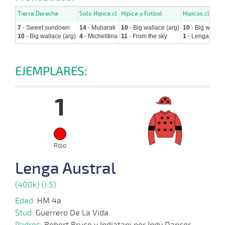
Tierra Derecha
Solo Hipica.cl
Hípica y Futbol
Hipicos.cl
7
- Sweet sundown
14
- Mubarak
10
- Big wallace (arg)
10
- Big wallace
10
- Big wallace (arg)
4
- Michelitina
11
- From the sky
1
- Lenga austr
EJEMPLARES:
1
Rojo
Lenga Austral
(400k) (I:5)
Edad:
HM 4a
Stud:
Guerrero De La Vida
Padres:
Robert Bruce y Indiatani por Indy Dancer