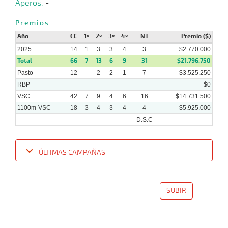
Aperos:
-
10-
09-
VS
1100m
4 al 3
1:08:49
17 1/2
39,1
Hand.
13º
493
2025
Premios
Año
CC
1º
2º
3º
4º
NT
Premio ($)
2025
14
1
3
3
4
3
$2.770.000
07-
Total
09-
VS
1100m
66
7
5 al 3
13
6
1:08:32
9
31
12
37,6
$21.796.750
Hand.
8º
490
2025
Pasto
12
2
2
1
7
$3.525.250
RBP
$0
VSC
42
7
9
4
6
16
$14.731.500
1100m-VSC
18
3
4
3
4
4
$5.925.000
D.S.C
ÚLTIMAS CAMPAÑAS
Fecha
Hipo
Distancia
Indice
Tiempo
Cuerpada
Div
Tipo
Lº
P
SUBIR
15-
10-
VS
1100m
6 al 5
1:07:76
6 1/4
10,0
Hand.
4º
496
2025