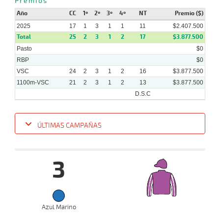
Premios
Año
CC
1º
2º
3º
4º
NT
Premio ($)
2025
17
1
3
1
1
11
$2.407.500
Total
25
2
3
1
2
17
$3.877.500
Pasto
$0
RBP
$0
VSC
24
2
3
1
2
16
$3.877.500
1100m-VSC
21
2
3
1
2
13
$3.877.500
D.S.C
ÚLTIMAS CAMPAÑAS
Fecha
Hipo
Distancia
Indice
Tiempo
Cuerpada
Div
Tipo
Lº
P
3
15-
10-
VS
1100m
6 al 5
1:07:76
13 1/2
12,7
Hand.
10º
422
2025
Azul Marino
01-