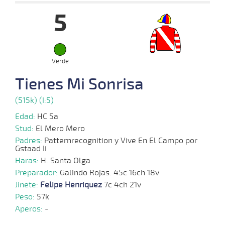
5
15-
10-
VS
1100m
6 al 5
1:07:76
11
31,6
Hand.
6º
482k
2025
Verde
06-
Tienes Mi Sonrisa
10-
VS
1100m
1 al 1
1:09:24
1,9
Hand.
1º
483k
2025
(515k) (I:5)
29-
Edad:
HC 5a
09-
VS
1100m
1 al 1
1:08:94
5 3/4
3,0
Hand.
6º
480k
2025
Stud:
El Mero Mero
Padres:
Patternrecognition y Vive En El Campo por
Gstaad Ii
22-
Haras:
H. Santa Olga
01-
VS
1000m
8 al 5
0:58:56
3
6,4
Hand.
2º
489k
2025
Preparador:
Galindo Rojas. 45c 16ch 18v
Jinete:
Felipe Henriquez
7c 4ch 21v
Peso:
57k
12-
12 al
Aperos:
-
01-
VS
1000m
0:57:53
6 3/4
6,8
Hand.
7º
495k
5
2025