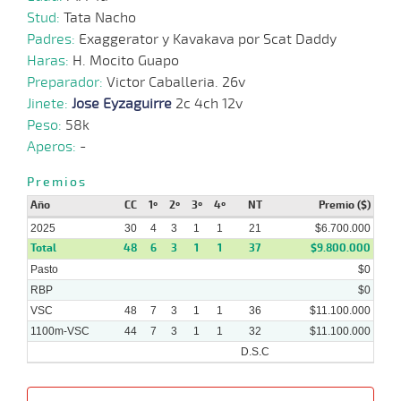
09-
VS
1100m
5 al 4
1:08:82
5 3/4
13,5
Hand.
5º
450
2025
Stud:
Tata Nacho
Padres:
Exaggerator y Kavakava por Scat Daddy
Haras:
H. Mocito Guapo
03-
09-
VS
1100m
7 al 5
1:08:32
18 1/2
26,2
Hand.
12º
448
Preparador:
Victor Caballeria. 26v
2025
Jinete:
Jose Eyzaguirre
2c 4ch 12v
Peso:
58k
01-
09-
VS
1100m
9 al 6
1:07:53
5
55,7
Hand.
3º
450
Aperos:
-
2025
Premios
20-
12 al
Año
08-
VS
1100m
CC
1º
2º
3º
1:08:60
4º
15 1/4
NT
53,2
Premio ($)
Hand.
10º
447
7
2025
2025
30
4
3
1
1
21
$6.700.000
Total
48
6
3
1
1
37
$9.800.000
Pasto
$0
RBP
$0
VSC
48
7
3
1
1
36
$11.100.000
1100m-VSC
44
7
3
1
1
32
$11.100.000
D.S.C