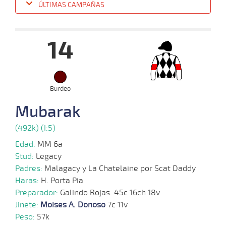
ÚLTIMAS CAMPAÑAS
Fecha
Hipo
Distancia
Indice
Tiempo
Cuerpada
Div
Tipo
Lº
P
14
15-
10-
VS
1100m
6 al 5
1:07:76
12
55,3
Hand.
9º
495
2025
Burdeo
08-
Mubarak
10-
VS
1100m
7 al 5
1:08:65
7 3/4
21,3
Hand.
10º
497
2025
(492k) (I:5)
Edad:
MM 6a
29-
09-
VS
1100m
3 al 2
1:09:09
5,3
Hand.
1º
494
Stud:
Legacy
2025
Padres:
Malagacy y La Chatelaine por Scat Daddy
Haras:
H. Porta Pia
24-
Preparador:
Galindo Rojas. 45c 16ch 18v
09-
VS
1100m
3 al 2
1:08:73
5
25,4
Hand.
3º
491
2025
Jinete:
Moises A. Donoso
7c 11v
Peso:
57k