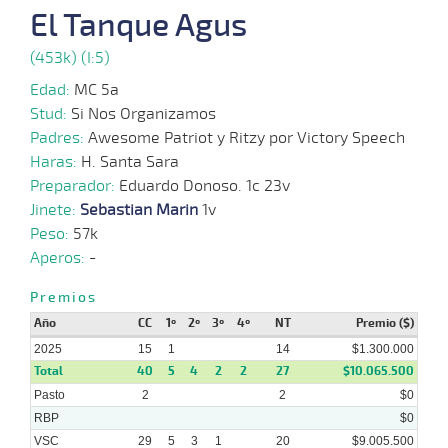
El Tanque Agus
08-
10-
VS
1100m
1 al 1
1:09:73
7,6
Hand.
1º
515
2025
(453k) (I:5)
Edad:
MC 5a
01-
Stud:
Si Nos Organizamos
10-
VS
1100m
1 al 1
1:09:79
2 1/2
3,3
Hand.
3º
512
2025
Padres:
Awesome Patriot y Ritzy por Victory Speech
Haras:
H. Santa Sara
Preparador:
Eduardo Donoso. 1c 23v
24-
09-
VS
1100m
1 al 1
1:09:17
4 1/2
3,6
Hand.
6º
515
Jinete:
Sebastian Marin
1v
2025
Peso:
57k
Aperos:
-
15-
Premios
09-
VS
1100m
3 al 2
1:09:59
4
15,9
Hand.
4º
512
2025
Año
CC
1º
2º
3º
4º
NT
Premio ($)
2025
15
1
14
$1.300.000
Total
40
5
4
2
2
27
$10.065.500
Pasto
2
2
$0
10-
09-
VS
1100m
2 al 1
1:08:35
4 3/4
3,9
Hand.
2º
512
RBP
$0
2025
VSC
29
5
3
1
20
$9.005.500