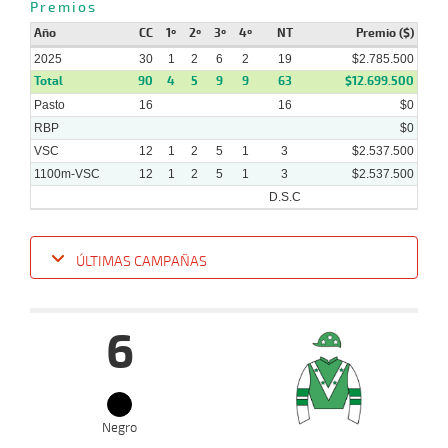
Premios
Año
CC
1º
2º
3º
4º
NT
Premio ($)
05-
2025
30
1
14 al
2
6
2
19
$2.785.500
01-
VS
1000m
0:57:28
6 1/4
7,5
Hand.
7º
491k
8
2025
Total
90
4
5
9
9
63
$12.699.500
Pasto
16
16
$0
RBP
$0
VSC
12
1
2
5
1
3
$2.537.500
1100m-VSC
12
1
2
5
1
3
$2.537.500
D.S.C
ÚLTIMAS CAMPAÑAS
Fecha
Hipo
Distancia
Indice
Tiempo
Cuerpada
Div
Tipo
Lº
P
6
15-
10-
VS
1100m
6 al 5
1:07:76
16 1/4
44,3
Hand.
11º
520
2025
Negro