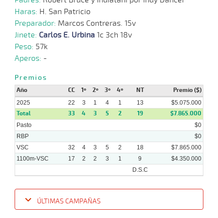
Haras:
H. San Patricio
Preparador:
Marcos Contreras. 15v
Jinete:
Carlos E. Urbina
1c 3ch 18v
Peso:
57k
Aperos:
-
Premios
Año
CC
1º
2º
3º
4º
NT
Premio ($)
2025
22
3
1
4
1
13
$5.075.000
Total
33
4
3
5
2
19
$7.865.000
Pasto
$0
RBP
$0
VSC
32
4
3
5
2
18
$7.865.000
1100m-VSC
17
2
2
3
1
9
$4.350.000
D.S.C
ÚLTIMAS CAMPAÑAS