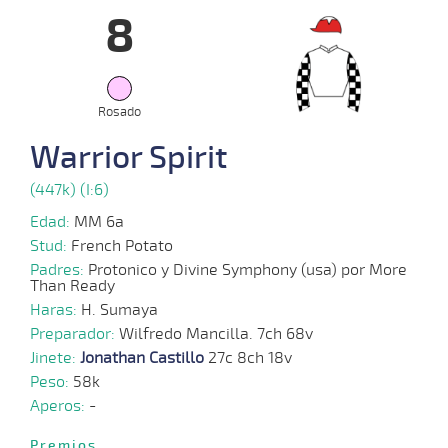
8
15-
10-
VS
1100m
6 al 5
1:07:76
8
4,2
Hand.
5º
420k
2025
Rosado
08-
Warrior Spirit
10-
VS
1100m
7 al 5
1:08:65
3
6,1
Hand.
4º
420k
2025
(447k) (I:6)
Edad:
MM 6a
01-
10-
VS
1100m
8 al 6
1:08:70
7
10,0
Hand.
7º
422k
Stud:
French Potato
2025
Padres:
Protonico y Divine Symphony (usa) por More
Than Ready
Haras:
H. Sumaya
07-
Preparador:
09-
VS
1300m
Wilfredo Mancilla. 7ch 68v
1:21:51
9 1/2
38,7
Clasi.
8º
425k
2025
Jinete:
Jonathan Castillo
27c 8ch 18v
Peso:
58k
Aperos:
-
01-
09-
VS
1100m
5 al 4
1:07:10
3,3
Hand.
1º
426k
2025
Premios