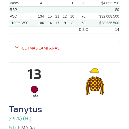
Pasto
4
1
1
2
$4.653.750
RBP
$0
VSC
134
15
21
12
10
76
$32.008.500
1100m-VSC
106
14
17
9
8
58
$28.236.500
D.S.C
14
ÚLTIMAS CAMPAÑAS
Fecha
Hipo
Distancia
Indice
Tiempo
Cuerpada
Div
Tipo
Lº
P
13
01-
10-
VS
1100m
8 al 6
1:08:70
7 1/2
7,0
Hand.
8º
453
2025
Cafe
24-
09-
VS
1100m
5 al 4
1:08:50
5,1
Hand.
1º
450
Tanytus
2025
(497k) (I:6)
15-
Edad:
MA 4a