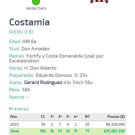
29-
11 al
Verde Claro
09-
VS
1100m
1:08:25
2
8,7
Hand.
4º
510
8
2025
Costamia
15-
11 al
09-
VS
1100m
1:08:54
5 3/4
18,8
Hand.
7º
512
(453k) (I:6)
8
2025
Edad:
HM 6a
10-
Stud:
Don Amadeo
14 al
09-
VS
1100m
1:08:33
6 3/4
9,9
Hand.
7º
516
10
2025
Padres:
Fortify y Costa Esmeralda (usa) por
Excelebration
20-
Haras:
H. Don Alberto
12 al
08-
VS
1100m
1:08:60
23 3/4
5,1
Hand.
11º
520
7
2025
Preparador:
Eduardo Donoso. 1c 23v
Jinete:
Gerard Rodriguez
43c 54ch 56v
Peso:
58k
Aperos:
-
Premios
Año
CC
1º
2º
3º
4º
NT
Premio ($)
2025
34
2
7
4
1
20
$6.320.000
Total
136
15
21
12
11
77
$35.262.250