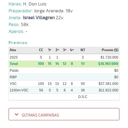
2025
Haras:
H. Don Luis
Preparador:
Jorge Araneda. 18v
03-
Jinete:
Israel Villagran
22v
09-
VS
1100m
6 al 2
1:08:14
5
3,0
Hand.
3º
468k
2025
Peso:
58k
Aperos:
-
27-
08-
VS
1100m
3 al 2
1:08:55
1 1/2
4,8
Hand.
3º
470k
2025
Premios
Año
CC
1º
2º
3º
4º
NT
Premio ($)
2025
5
1
1
3
$1.720.000
Total
100
15
14
12
8
51
$36.961.000
Pasto
$0
RBP
$0
VSC
100
15
15
12
8
50
$37.381.000
1100m-VSC
56
5
5
6
4
36
$11.922.000
D.S.C
ÚLTIMAS CAMPAÑAS
Fecha
Hipo
Distancia
Indice
Tiempo
Cuerpada
Div
Tipo
Lº
Pe