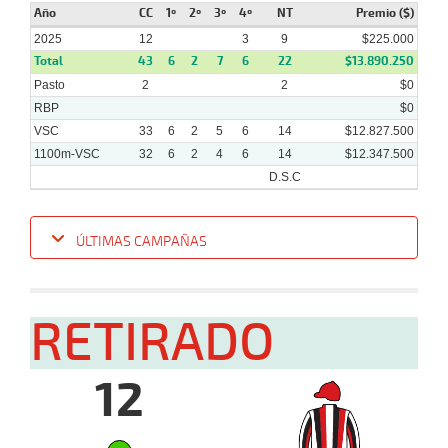
Año
CC
1º
2º
3º
4º
NT
Premio ($)
2025
12
3
9
$225.000
Total
43
6
2
7
6
22
$13.890.250
Pasto
2
2
$0
RBP
$0
VSC
33
6
2
5
6
14
$12.827.500
1100m-VSC
32
6
2
4
6
14
$12.347.500
D.S.C
ÚLTIMAS CAMPAÑAS
Fecha
Hipo
Distancia
Indice
Tiempo
Cuerpada
Div
Tipo
Lº
P
RETIRADO
15-
10-
VS
1100m
6 al 5
1:07:76
3 1/4
3,3
Hand.
2º
512
2025
12
08-
10-
VS
1100m
7 al 5
1:08:65
3 1/2
3,2
Hand.
5º
515
2025