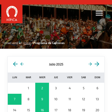
Usted está en:
Inicio
Programa de Carreras
Julio 2025
LUN
MAR
MIER
JUE
VIER
SAB
DOM
1
2
3
4
5
6
7
8
9
10
11
12
13
14
15
16
17
18
19
20