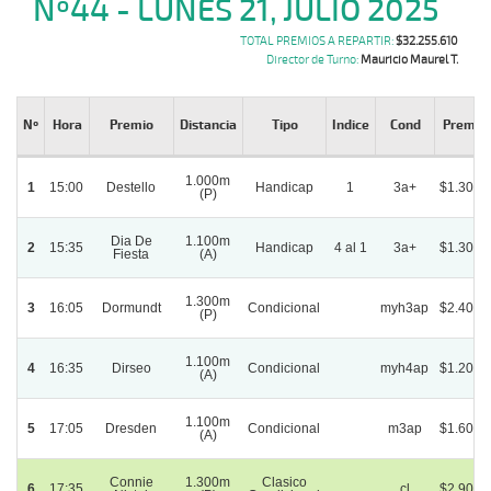
Nº44 - LUNES 21, JULIO 2025
TOTAL PREMIOS A REPARTIR:
$32.255.610
Director de Turno:
Mauricio Maurel T.
Nº
Hora
Premio
Distancia
Tipo
Indice
Cond
Premio 
1.000m
1
15:00
Destello
Handicap
1
3a+
$1.300.
(P)
Dia De
1.100m
2
15:35
Handicap
4 al 1
3a+
$1.300.
Fiesta
(A)
1.300m
3
16:05
Dormundt
Condicional
myh3ap
$2.400.
(P)
1.100m
4
16:35
Dirseo
Condicional
myh4ap
$1.200.
(A)
1.100m
5
17:05
Dresden
Condicional
m3ap
$1.600.
(A)
Connie
1.300m
Clasico
6
17:35
cl
$2.900.