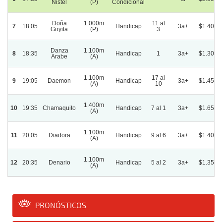
Nistel
(P)
Condicional
Doña
1.000m
11 al
7
18:05
Handicap
3a+
$1.400.
Goyita
(P)
3
Danza
1.100m
8
18:35
Handicap
1
3a+
$1.300.
Arabe
(A)
1.100m
17 al
9
19:05
Daemon
Handicap
3a+
$1.450.
(A)
10
1.400m
10
19:35
Chamaquito
Handicap
7 al 1
3a+
$1.650.
(A)
1.100m
11
20:05
Diadora
Handicap
9 al 6
3a+
$1.400.
(A)
1.100m
12
20:35
Denario
Handicap
5 al 2
3a+
$1.350.
(A)
PRONÓSTICOS