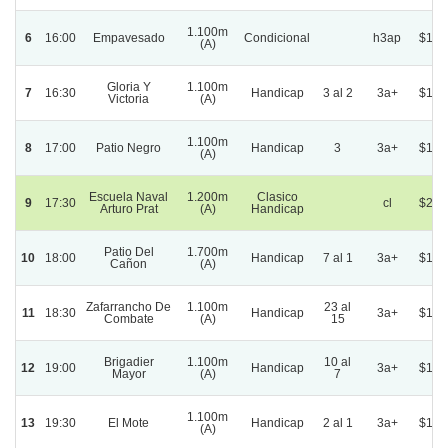
1.100m
6
16:00
Empavesado
Condicional
h3ap
$1.6
(A)
Gloria Y
1.100m
7
16:30
Handicap
3 al 2
3a+
$1.3
Victoria
(A)
1.100m
8
17:00
Patio Negro
Handicap
3
3a+
$1.3
(A)
Escuela Naval
1.200m
Clasico
9
17:30
cl
$2.7
Arturo Prat
(A)
Handicap
Patio Del
1.700m
10
18:00
Handicap
7 al 1
3a+
$1.7
Cañon
(A)
Zafarrancho De
1.100m
23 al
11
18:30
Handicap
3a+
$1.5
Combate
(A)
15
Brigadier
1.100m
10 al
12
19:00
Handicap
3a+
$1.4
Mayor
(A)
7
1.100m
13
19:30
El Mote
Handicap
2 al 1
3a+
$1.3
(A)