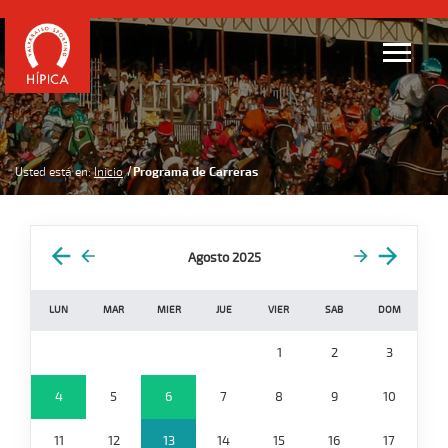
Usted está en:
Inicio
Programa de Carreras
Agosto 2025
LUN
MAR
MIER
JUE
VIER
SAB
DOM
1
2
3
4
5
6
7
8
9
10
11
12
13
14
15
16
17