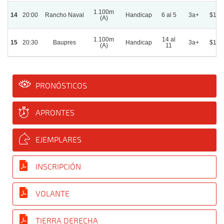
1.100m
14
20:00
Rancho Naval
Handicap
6 al 5
3a+
$1.4
(A)
1.100m
14 al
15
20:30
Baupres
Handicap
3a+
$1.4
(A)
11
PRONÓSTICOS
APRONTES
EJEMPLARES
INSCRIPCIÓN
VOLANTE
TIERRA DERECHA