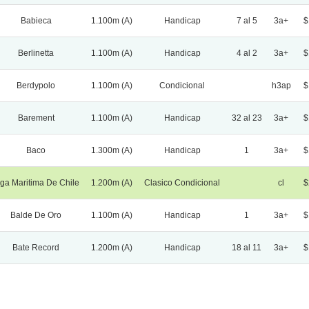
Babieca
1.100m (A)
Handicap
7 al 5
3a+
$
Berlinetta
1.100m (A)
Handicap
4 al 2
3a+
$
Berdypolo
1.100m (A)
Condicional
h3ap
$
Barement
1.100m (A)
Handicap
32 al 23
3a+
$
Baco
1.300m (A)
Handicap
1
3a+
$
iga Maritima De Chile
1.200m (A)
Clasico Condicional
cl
$
Balde De Oro
1.100m (A)
Handicap
1
3a+
$
Bate Record
1.200m (A)
Handicap
18 al 11
3a+
$