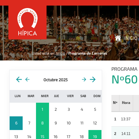
INICIO
Usted está en:
Inicio
Programa de Carreras
PROGRAMA 
Nº60
Octubre 2025
LUN
MAR
MIER
JUE
VIER
SAB
DOM
Nº
Hora
1
2
3
4
5
1
13:37
6
7
8
9
10
11
12
2
14:11
13
14
15
16
17
18
19