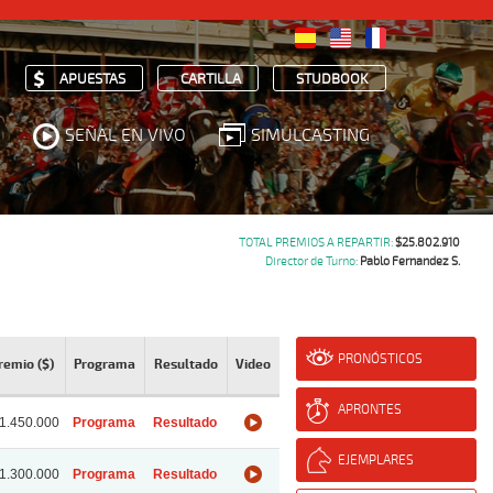
APUESTAS
CARTILLA
STUDBOOK
SEÑAL EN VIVO
SIMULCASTING
TOTAL PREMIOS A REPARTIR:
$25.802.910
Director de Turno:
Pablo Fernandez S.
PRONÓSTICOS
remio ($)
Programa
Resultado
Video
APRONTES
1.450.000
Programa
Resultado
EJEMPLARES
1.300.000
Programa
Resultado