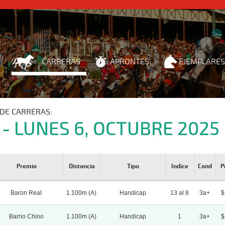
CARRERAS
APRONTES
EJEMPLARES
DE CARRERAS:
 - LUNES 6, OCTUBRE 2025
Premio
Distancia
Tipo
Indice
Cond
P
Baron Real
1.100m (A)
Handicap
13 al 8
3a+
$
Barrio Chino
1.100m (A)
Handicap
1
3a+
$