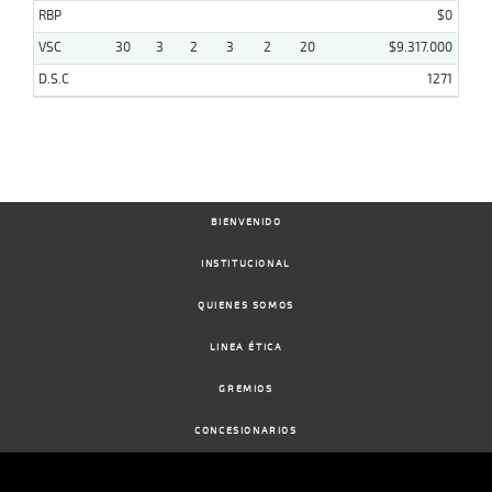
RBP
$0
VSC
30
3
2
3
2
20
$9.317.000
D.S.C
1271
BIENVENIDO
INSTITUCIONAL
QUIENES SOMOS
LINEA ÉTICA
GREMIOS
CONCESIONARIOS