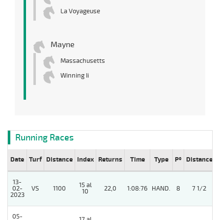
La Voyageuse
Mayne
Massachusetts
Winning Ii
Running Races
Date
Turf
Distance
Index
Returns
Time
Type
Pº
Distance
13-
15 al
02-
VS
1100
22,0
1:08:76
HAND.
8
7 1/2
10
2023
05-
17 al