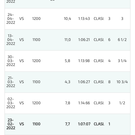
2022
24-
04-
VS
1200
10,4
1:13:43
CLASI.
3
3
2022
13-
04-
VS
1100
11,0
1:06:21
CLASI.
6
6 1/2
2022
30-
03-
VS
1200
5,8
1:13:98
CLASI.
4
3 1/4
2022
21-
03-
VS
1100
4,3
1:06:27
CLASI.
8
10 3/4
2022
02-
4
03-
VS
1200
7,8
1:14:66
CLASI.
3
1/2
2022
23-
02-
VS
1100
7,7
1:07:07
CLASI.
1
2022