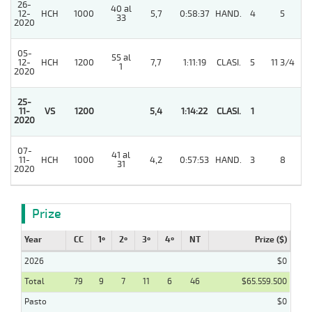
26-
40 al
12-
HCH
1000
5,7
0:58:37
HAND.
4
5
33
2020
05-
55 al
12-
HCH
1200
7,7
1:11:19
CLASI.
5
11 3/4
1
2020
25-
11-
VS
1200
5,4
1:14:22
CLASI.
1
2020
07-
41 al
11-
HCH
1000
4,2
0:57:53
HAND.
3
8
31
2020
Prize
Year
CC
1º
2º
3º
4º
NT
Prize ($)
2026
$0
Total
79
9
7
11
6
46
$65.559.500
Pasto
$0