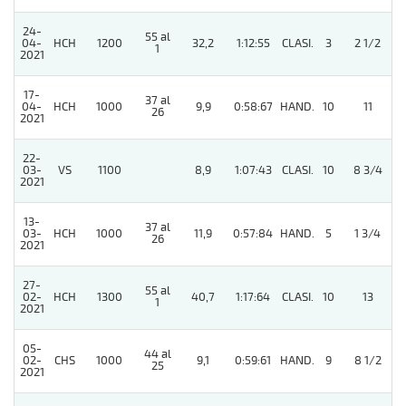
24-
55 al
04-
HCH
1200
32,2
1:12:55
CLASI.
3
2 1/2
1
2021
17-
37 al
04-
HCH
1000
9,9
0:58:67
HAND.
10
11
26
2021
22-
03-
VS
1100
8,9
1:07:43
CLASI.
10
8 3/4
2021
13-
37 al
03-
HCH
1000
11,9
0:57:84
HAND.
5
1 3/4
26
2021
27-
55 al
02-
HCH
1300
40,7
1:17:64
CLASI.
10
13
1
2021
05-
44 al
02-
CHS
1000
9,1
0:59:61
HAND.
9
8 1/2
25
2021