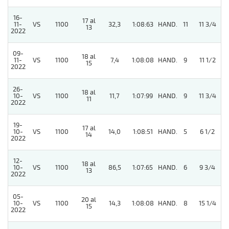
16-
17 al
11-
VS
1100
32,3
1:08:63
HAND.
11
11 3/4
13
2022
09-
18 al
11-
VS
1100
7,4
1:08:08
HAND.
9
11 1/2
15
2022
26-
18 al
4
10-
VS
1100
11,7
1:07:99
HAND.
9
11 3/4
11
2022
19-
17 al
10-
VS
1100
14,0
1:08:51
HAND.
5
6 1/2
14
2022
12-
18 al
10-
VS
1100
86,5
1:07:65
HAND.
6
9 3/4
13
2022
05-
20 al
10-
VS
1100
14,3
1:08:08
HAND.
8
15 1/4
15
2022