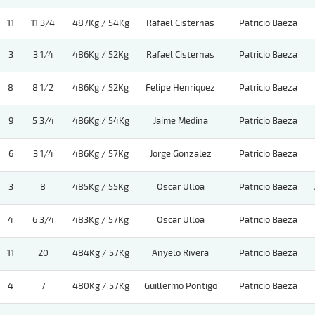
11
11 3/4
487Kg / 54Kg
Rafael Cisternas
Patricio Baeza
3
3 1/4
486Kg / 52Kg
Rafael Cisternas
Patricio Baeza
8
8 1/2
486Kg / 52Kg
Felipe Henriquez
Patricio Baeza
9
5 3/4
486Kg / 54Kg
Jaime Medina
Patricio Baeza
6
3 1/4
486Kg / 57Kg
Jorge Gonzalez
Patricio Baeza
3
8
485Kg / 55Kg
Oscar Ulloa
Patricio Baeza
4
6 3/4
483Kg / 57Kg
Oscar Ulloa
Patricio Baeza
11
20
484Kg / 57Kg
Anyelo Rivera
Patricio Baeza
4
7
480Kg / 57Kg
Guillermo Pontigo
Patricio Baeza