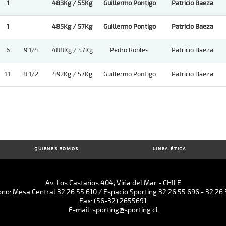
1
483Kg / 55Kg
Guillermo Pontigo
Patricio Baeza
1
485Kg / 57Kg
Guillermo Pontigo
Patricio Baeza
6
9 1/4
488Kg / 57Kg
Pedro Robles
Patricio Baeza
11
8 1/2
492Kg / 57Kg
Guillermo Pontigo
Patricio Baeza
QUIENES SOMOS
LINEA ÉTICA
Av. Los Castaños 404, Viña del Mar - CHILE
ono: Mesa Central 32 26 55 610 / Espacio Sporting 32 26 55 696 - 32 26 
Fax: (56-32) 2655691
E-mail: sporting@sporting.cl