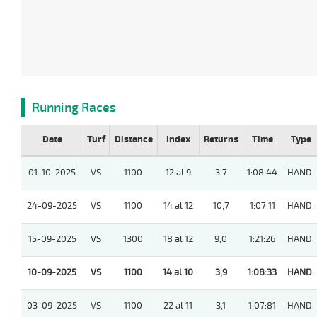
Running Races
Date
Turf
Distance
Index
Returns
Time
Type
01-10-2025
VS
1100
12 al 9
3,7
1:08:44
HAND.
24-09-2025
VS
1100
14 al 12
10,7
1:07:11
HAND.
15-09-2025
VS
1300
18 al 12
9,0
1:21:26
HAND.
10-09-2025
VS
1100
14 al 10
3,9
1:08:33
HAND.
03-09-2025
VS
1100
22 al 11
3,1
1:07:81
HAND.