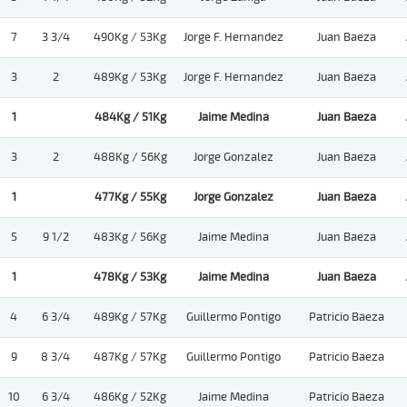
7
3 3/4
490Kg / 53Kg
Jorge F. Hernandez
Juan Baeza
3
2
489Kg / 53Kg
Jorge F. Hernandez
Juan Baeza
1
484Kg / 51Kg
Jaime Medina
Juan Baeza
3
2
488Kg / 56Kg
Jorge Gonzalez
Juan Baeza
1
477Kg / 55Kg
Jorge Gonzalez
Juan Baeza
5
9 1/2
483Kg / 56Kg
Jaime Medina
Juan Baeza
1
478Kg / 53Kg
Jaime Medina
Juan Baeza
4
6 3/4
489Kg / 57Kg
Guillermo Pontigo
Patricio Baeza
9
8 3/4
487Kg / 57Kg
Guillermo Pontigo
Patricio Baeza
10
6 3/4
486Kg / 52Kg
Jaime Medina
Patricio Baeza