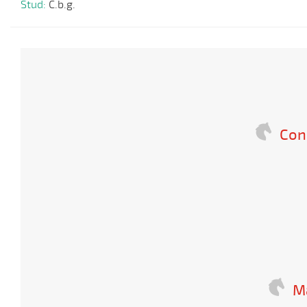
Stud:
C.b.g.
Con
Ma