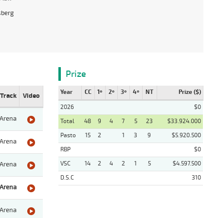
sberg
Prize
Year
CC
1º
2º
3º
4º
NT
Prize ($)
Track
Video
2026
$0
Arena
Total
48
9
4
7
5
23
$33.924.000
Pasto
15
2
1
3
9
$5.920.500
Arena
RBP
$0
VSC
14
2
4
2
1
5
$4.597.500
Arena
D.S.C
310
Arena
Arena