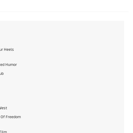
ur Heels
ted Humor
lub
West
 Of Freedom
Film