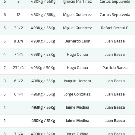
6
3
480Kg / 56Kg
Ignacio Martinez
Carlos Sepulveda
6
12
480Kg / 56Kg
Miguel Gutierrez
Carlos Sepulveda
5
3 1/2
498Kg / 56Kg
Miguel Gutierrez
Rafael Bernal G.
5
9 3/4
498Kg / 53Kg
Bernardo Leon
Juan Baeza
4
7 1/4
498Kg / 53Kg
Hugo Ochoa
Juan Baeza
7
23 1/4
496Kg / 50Kg
Hugo Ochoa
Patricio Baeza
3
6 1/2
496Kg / 55Kg
Joaquin Herrera
Juan Baeza
5
6 1/4
496Kg / 56Kg
Jorge Gonzalez
Juan Baeza
1
493Kg / 55Kg
Jaime Medina
Juan Baeza
1
490Kg / 51Kg
Jaime Medina
Juan Baeza
5
7 1/4
490Kg / 52Kg
Jorge Zuñiga
Juan Baeza