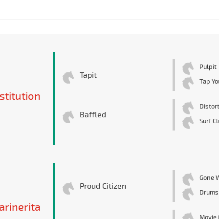
Pulpit
Tapit
Tap Yo
stitution
Distor
Baffled
Surf C
Gone 
Proud Citizen
Drums
rinerita
Movie 