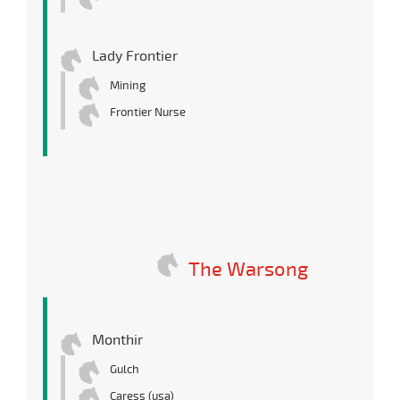
Lady Frontier
Mining
Frontier Nurse
The Warsong
Monthir
Gulch
Caress (usa)