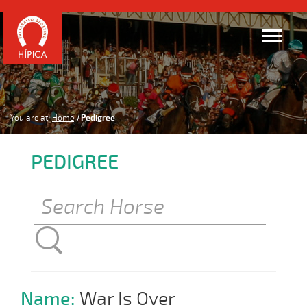
You are at:
Home
Pedigree
PEDIGREE
Name:
War Is Over