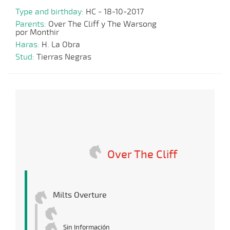
Type and birthday:
HC - 18-10-2017
Parents:
Over The Cliff y The Warsong
por Monthir
Haras:
H. La Obra
Stud:
Tierras Negras
Over The Cliff
Milts Overture
Sin Información