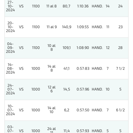
27-
10-
VS
1100
11 al 8
80,7
1:10:36
HAND.
14
24
2024
20-
10-
VS
1100
11 al 9
140,9
1:09:55
HAND.
11
23
2024
04-
10 al
09-
VS
1100
109,1
1:08:90
HAND.
12
28
8
2024
14-
14 al
08-
VS
1000
41,1
0:57:83
HAND.
7
7 1/2
8
2024
24-
12 al
07-
VS
1000
14,5
0:57:96
HAND.
10
5
6
2024
10-
14 al
4
07-
VS
1000
6,2
0:57:50
HAND.
7
6 1/2
10
2024
03-
24 al
07-
VS
1000
11,4
0:57:93
HAND.
5
5
11