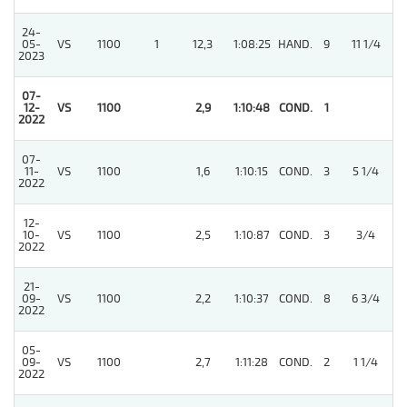
24-
5
05-
VS
1100
1
12,3
1:08:25
HAND.
9
11 1/4
2023
07-
12-
VS
1100
2,9
1:10:48
COND.
1
/
2022
07-
11-
VS
1100
1,6
1:10:15
COND.
3
5 1/4
/
2022
12-
10-
VS
1100
2,5
1:10:87
COND.
3
3/4
/
2022
21-
09-
VS
1100
2,2
1:10:37
COND.
8
6 3/4
/
2022
05-
5
09-
VS
1100
2,7
1:11:28
COND.
2
1 1/4
2022