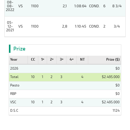
08-
08-
VS
1100
2,1
1:08:64
COND.
6
8 3/4
/
2022
05-
12-
VS
1100
2,8
1:10:45
COND.
2
3/4
/
2021
Prize
Year
CC
1º
2º
3º
4º
NT
Prize ($)
2026
$0
Total
10
1
2
3
4
$2.495.000
Pasto
$0
RBP
$0
VSC
10
1
2
3
4
$2.495.000
D.S.C
1124