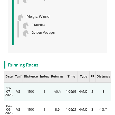
Magic Wand
Filatelica
Golden Voyager
Running Races
Date
Turf
Distance
Index
Returns
Time
Type
Pº
Distance
W
10-
07-
VS
1100
1
40,4
1:09:61
HAND.
5
8
/
2023
04-
06-
VS
1100
1
8,9
1:09:21
HAND.
3
4 3/4
/
2023