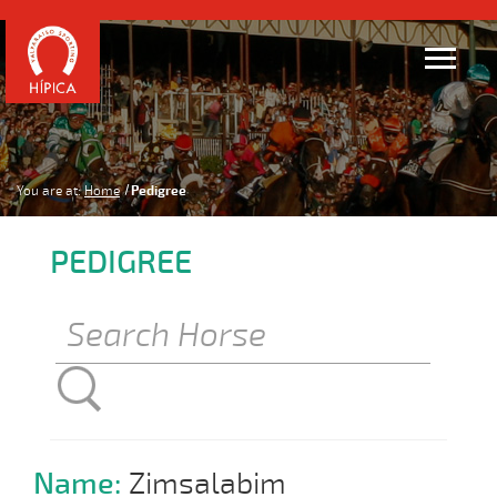
You are at:
Home
Pedigree
PEDIGREE
Name:
Zimsalabim