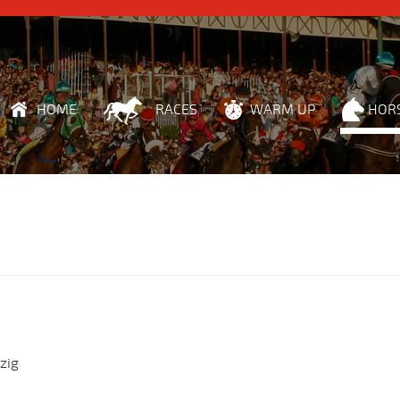
HOME
RACES
WARM UP
HOR
zig