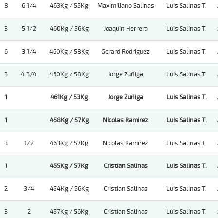
8
6 1/4
463Kg / 55Kg
Maximiliano Salinas
Luis Salinas T.
3
5 1/2
460Kg / 56Kg
Joaquin Herrera
Luis Salinas T.
6
3 1/4
460Kg / 58Kg
Gerard Rodriguez
Luis Salinas T.
3
4 3/4
460Kg / 58Kg
Jorge Zuñiga
Luis Salinas T.
1
461Kg / 53Kg
Jorge Zuñiga
Luis Salinas T.
1
458Kg / 57Kg
Nicolas Ramirez
Luis Salinas T.
3
1/2
463Kg / 57Kg
Nicolas Ramirez
Luis Salinas T.
1
455Kg / 57Kg
Cristian Salinas
Luis Salinas T.
2
3/4
454Kg / 56Kg
Cristian Salinas
Luis Salinas T.
3
2
457Kg / 56Kg
Cristian Salinas
Luis Salinas T.