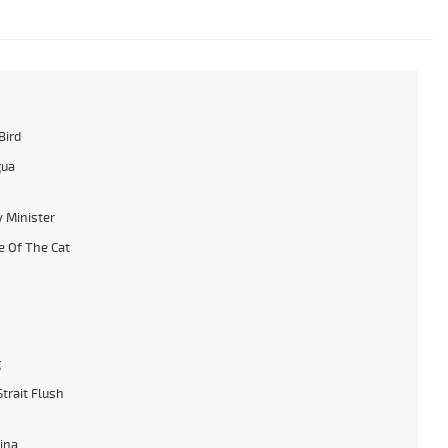
Bird
gua
 Minister
 Of The Cat
g
Strait Flush
ina