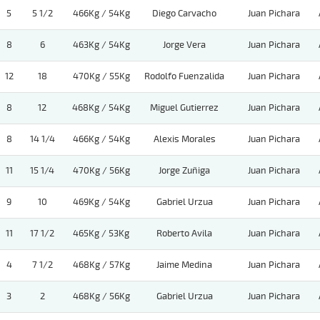
5
5 1/2
466Kg / 54Kg
Diego Carvacho
Juan Pichara
8
6
463Kg / 54Kg
Jorge Vera
Juan Pichara
12
18
470Kg / 55Kg
Rodolfo Fuenzalida
Juan Pichara
8
12
468Kg / 54Kg
Miguel Gutierrez
Juan Pichara
8
14 1/4
466Kg / 54Kg
Alexis Morales
Juan Pichara
11
15 1/4
470Kg / 56Kg
Jorge Zuñiga
Juan Pichara
9
10
469Kg / 54Kg
Gabriel Urzua
Juan Pichara
11
17 1/2
465Kg / 53Kg
Roberto Avila
Juan Pichara
4
7 1/2
468Kg / 57Kg
Jaime Medina
Juan Pichara
3
2
468Kg / 56Kg
Gabriel Urzua
Juan Pichara