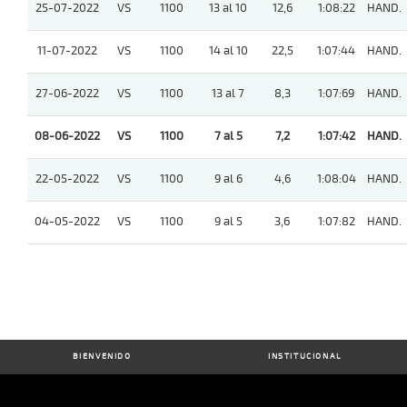
25-07-2022
VS
1100
13 al 10
12,6
1:08:22
HAND.
11-07-2022
VS
1100
14 al 10
22,5
1:07:44
HAND.
27-06-2022
VS
1100
13 al 7
8,3
1:07:69
HAND.
08-06-2022
VS
1100
7 al 5
7,2
1:07:42
HAND.
22-05-2022
VS
1100
9 al 6
4,6
1:08:04
HAND.
04-05-2022
VS
1100
9 al 5
3,6
1:07:82
HAND.
BIENVENIDO
INSTITUCIONAL