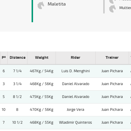
Maletita
Multie
Pº
Distance
Weight
Rider
Trainer
6
7 1/4
467Kg / 54Kg
Luis D. Menghini
Juan Pichara
3
3 1/4
468Kg / 56Kg
Daniel Alvarado
Juan Pichara
5
8 1/2
475Kg / 55Kg
Daniel Alvarado
Juan Pichara
10
8
470Kg / 56Kg
Jorge Vera
Juan Pichara
7
10 1/2
468Kg / 55Kg
Wladimir Quinteros
Juan Pichara