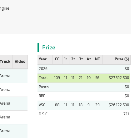
ngine
Prize
Year
CC
1º
2º
3º
4º
NT
Prize ($)
Track
Video
2026
$0
Arena
Total
109
11
11
21
10
56
$27.592.500
Pasto
$0
Arena
RBP
$0
Arena
VSC
88
11
11
18
9
39
$26.122.500
D.S.C
721
Arena
Arena