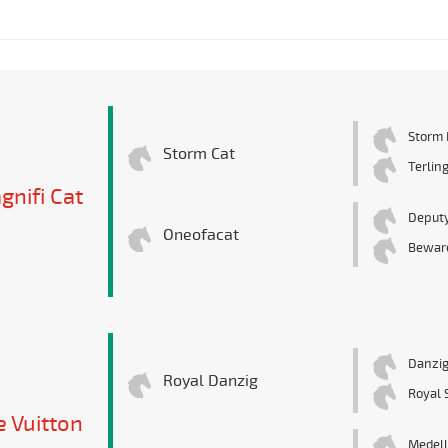
Storm 
Storm Cat
Terlin
gnifi Cat
Deputy
Oneofacat
Beware
Danzi
Royal Danzig
Royal 
e Vuitton
Medell