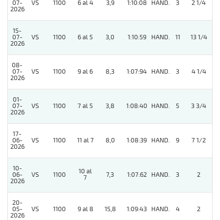
07-
VS
1100
6 al 4
3,9
1:10:08
HAND.
3
2 1/4
2026
15-
5
07-
VS
1100
6 al 5
3,0
1:10:59
HAND.
11
13 1/4
2026
08-
5
07-
VS
1100
9 al 6
8,3
1:07:94
HAND.
3
4 1/4
2026
01-
5
07-
VS
1100
7 al 5
3,8
1:08:40
HAND.
5
3 3/4
2026
17-
5
06-
VS
1100
11 al 7
8,0
1:08:39
HAND.
9
7 1/2
2026
10-
10 al
5
06-
VS
1100
7,3
1:07:62
HAND.
3
2
7
2026
20-
5
05-
VS
1100
9 al 8
15,8
1:09:43
HAND.
4
2
2026