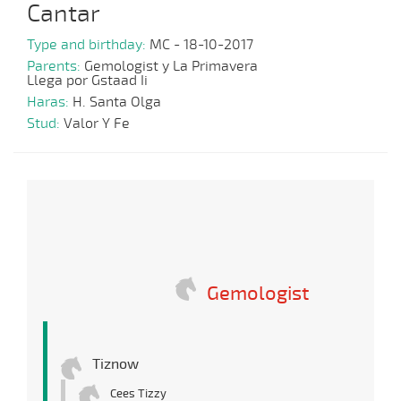
Cantar
Type and birthday:
MC - 18-10-2017
Parents:
Gemologist y La Primavera
Llega por Gstaad Ii
Haras:
H. Santa Olga
Stud:
Valor Y Fe
Gemologist
Tiznow
Cees Tizzy