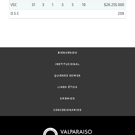
VSC
31
3
1
3
5
19
$26.255.000
D.S.C
209
BIENVENIDO
INSTITUCIONAL
QUIENES SOMOS
LINEA ÉTICA
GREMIOS
CONCESIONARIOS