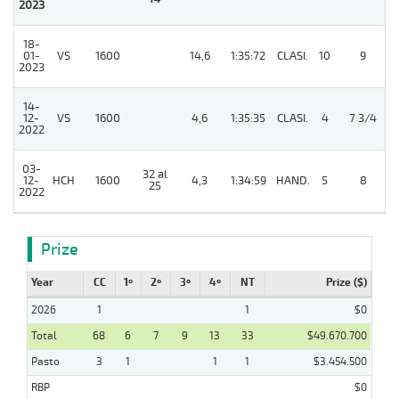
2023
18-
01-
VS
1600
14,6
1:35:72
CLASI.
10
9
2023
14-
12-
VS
1600
4,6
1:35:35
CLASI.
4
7 3/4
2022
03-
32 al
12-
HCH
1600
4,3
1:34:59
HAND.
5
8
25
2022
Prize
Year
CC
1º
2º
3º
4º
NT
Prize ($)
2026
1
1
$0
Total
68
6
7
9
13
33
$49.670.700
Pasto
3
1
1
1
$3.454.500
RBP
$0