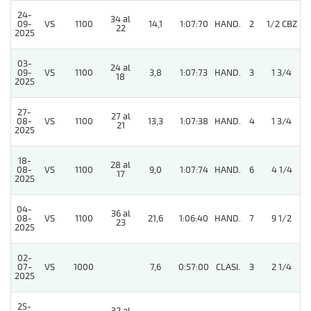
24-
34 al
4
09-
VS
1100
14,1
1:07:70
HAND.
2
1/2 CBZ
22
2025
03-
24 al
09-
VS
1100
3,8
1:07:73
HAND.
3
1 3/4
18
2025
27-
27 al
08-
VS
1100
13,3
1:07:38
HAND.
4
1 3/4
21
2025
18-
28 al
08-
VS
1100
9,0
1:07:74
HAND.
6
4 1/4
17
2025
04-
36 al
4
08-
VS
1100
21,6
1:06:40
HAND.
7
9 1/2
23
2025
02-
07-
VS
1000
7,6
0:57:00
CLASI.
3
2 1/4
2025
25-