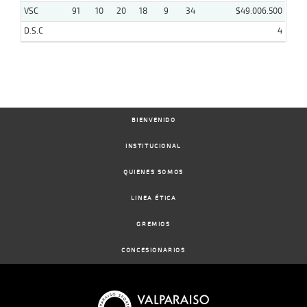
VSC
91
10
20
18
9
34
$49.006.500
D.S.C
4
BIENVENIDO
INSTITUCIONAL
QUIENES SOMOS
LINEA ÉTICA
GREMIOS
CONCESIONARIOS