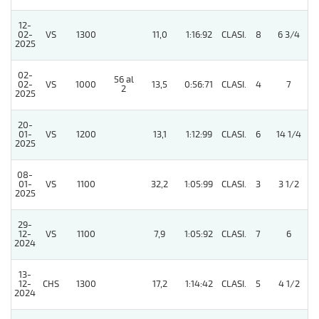
12-
02-
VS
1300
11,0
1:16:92
CLASI.
8
6 3/4
2025
02-
56 al
4
02-
VS
1000
13,5
0:56:71
CLASI.
4
7
2
2025
20-
01-
VS
1200
13,1
1:12:99
CLASI.
6
14 1/4
2025
08-
01-
VS
1100
32,2
1:05:99
CLASI.
3
3 1/2
2025
29-
12-
VS
1100
7,9
1:05:92
CLASI.
7
6
2024
13-
12-
CHS
1300
17,2
1:14:42
CLASI.
5
4 1/2
2024