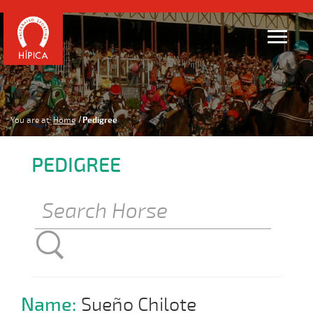
You are at:
Home
Pedigree
PEDIGREE
Name:
Sueño Chilote