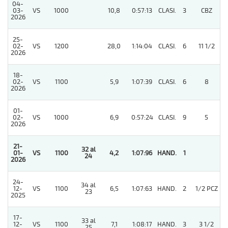
04-
03-
VS
1000
10,8
0:57:13
CLASI.
3
CBZ
2026
25-
4
02-
VS
1200
28,0
1:14:04
CLASI.
6
11 1/2
2026
18-
02-
VS
1100
5,9
1:07:39
CLASI.
6
8
2026
01-
02-
VS
1000
6,9
0:57:24
CLASI.
9
5
2026
21-
32 al
01-
VS
1100
4,2
1:07:96
HAND.
1
24
2026
24-
34 al
12-
VS
1100
6,5
1:07:63
HAND.
2
1/2 PCZ
23
2025
17-
33 al
12-
VS
1100
7,1
1:08:17
HAND.
3
3 1/2
25