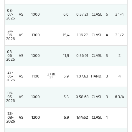
08-
4
07-
VS
1000
6,0
0:57:21
CLASI.
6
3 1/4
2026
24-
06-
VS
1300
15,4
1:16:27
CLASI.
4
2 1/2
2026
08-
06-
VS
1000
11,9
0:56:91
CLASI.
5
2
2026
27-
37 al
4
05-
VS
1100
5,9
1:07:63
HAND.
3
4
23
2026
06-
05-
VS
1000
5,3
0:58:68
CLASI.
9
6 3/4
2026
25-
03-
VS
1200
6,9
1:14:52
CLASI.
1
2026