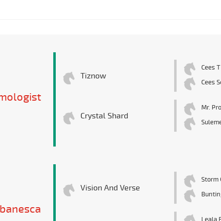
Cees T
Tiznow
Cees S
mologist
Mr. Pr
Crystal Shard
Suleme
Storm 
Vision And Verse
Buntin
ibanesca
Leala 