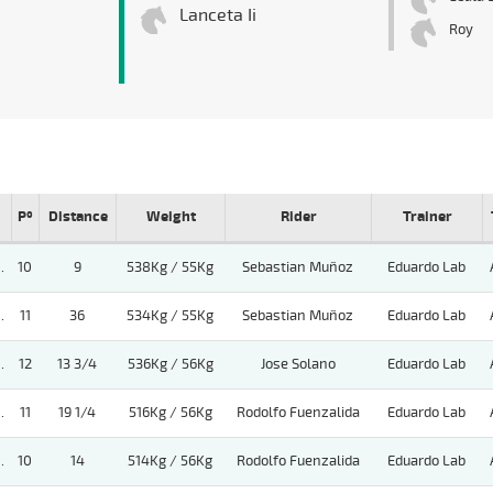
Lanceta Ii
Roy
Pº
Distance
Weight
Rider
Trainer
.
10
9
538Kg / 55Kg
Sebastian Muñoz
Eduardo Lab
.
11
36
534Kg / 55Kg
Sebastian Muñoz
Eduardo Lab
.
12
13 3/4
536Kg / 56Kg
Jose Solano
Eduardo Lab
.
11
19 1/4
516Kg / 56Kg
Rodolfo Fuenzalida
Eduardo Lab
.
10
14
514Kg / 56Kg
Rodolfo Fuenzalida
Eduardo Lab