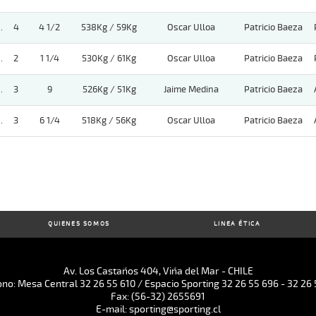
.
4
4 1/2
538Kg / 59Kg
Oscar Ulloa
Patricio Baeza
.
2
1 1/4
530Kg / 61Kg
Oscar Ulloa
Patricio Baeza
.
3
9
526Kg / 51Kg
Jaime Medina
Patricio Baeza
.
3
6 1/4
518Kg / 56Kg
Oscar Ulloa
Patricio Baeza
QUIENES SOMOS
LINEA ÉTICA
Av. Los Castaños 404, Viña del Mar - CHILE
ono: Mesa Central 32 26 55 610 / Espacio Sporting 32 26 55 696 - 32 26 
Fax: (56-32) 2655691
E-mail: sporting@sporting.cl