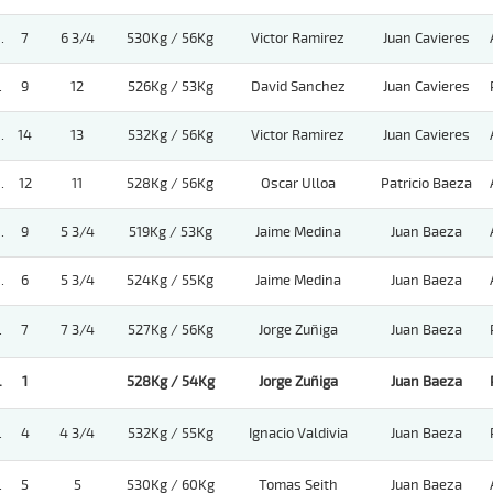
.
7
6 3/4
530Kg / 56Kg
Victor Ramirez
Juan Cavieres
.
9
12
526Kg / 53Kg
David Sanchez
Juan Cavieres
.
14
13
532Kg / 56Kg
Victor Ramirez
Juan Cavieres
.
12
11
528Kg / 56Kg
Oscar Ulloa
Patricio Baeza
.
9
5 3/4
519Kg / 53Kg
Jaime Medina
Juan Baeza
.
6
5 3/4
524Kg / 55Kg
Jaime Medina
Juan Baeza
.
7
7 3/4
527Kg / 56Kg
Jorge Zuñiga
Juan Baeza
.
1
528Kg / 54Kg
Jorge Zuñiga
Juan Baeza
.
4
4 3/4
532Kg / 55Kg
Ignacio Valdivia
Juan Baeza
.
5
5
530Kg / 60Kg
Tomas Seith
Juan Baeza