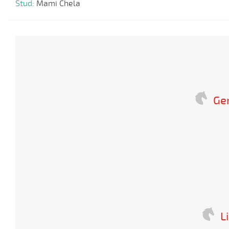
Stud:
Mami Chela
Ge
L