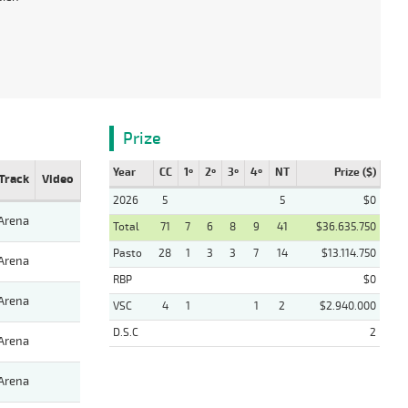
Prize
Year
CC
1º
2º
3º
4º
NT
Prize ($)
Track
Video
2026
5
5
$0
Arena
Total
71
7
6
8
9
41
$36.635.750
Pasto
28
1
3
3
7
14
$13.114.750
Arena
RBP
$0
Arena
VSC
4
1
1
2
$2.940.000
D.S.C
2
Arena
Arena