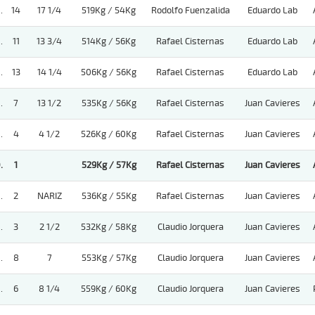
.
14
17 1/4
519Kg / 54Kg
Rodolfo Fuenzalida
Eduardo Lab
.
11
13 3/4
514Kg / 56Kg
Rafael Cisternas
Eduardo Lab
.
13
14 1/4
506Kg / 56Kg
Rafael Cisternas
Eduardo Lab
.
7
13 1/2
535Kg / 56Kg
Rafael Cisternas
Juan Cavieres
.
4
4 1/2
526Kg / 60Kg
Rafael Cisternas
Juan Cavieres
.
1
529Kg / 57Kg
Rafael Cisternas
Juan Cavieres
.
2
NARIZ
536Kg / 55Kg
Rafael Cisternas
Juan Cavieres
.
3
2 1/2
532Kg / 58Kg
Claudio Jorquera
Juan Cavieres
.
8
7
553Kg / 57Kg
Claudio Jorquera
Juan Cavieres
.
6
8 1/4
559Kg / 60Kg
Claudio Jorquera
Juan Cavieres