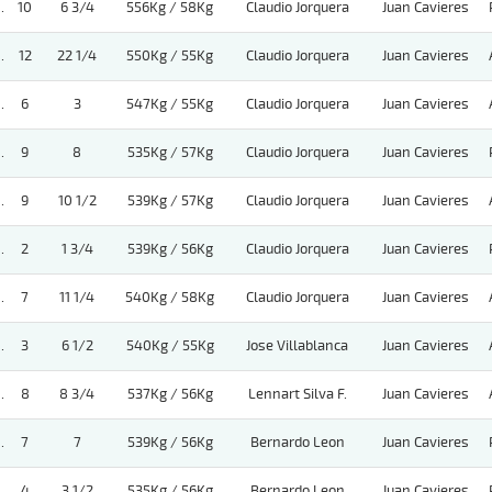
.
10
6 3/4
556Kg / 58Kg
Claudio Jorquera
Juan Cavieres
.
12
22 1/4
550Kg / 55Kg
Claudio Jorquera
Juan Cavieres
.
6
3
547Kg / 55Kg
Claudio Jorquera
Juan Cavieres
.
9
8
535Kg / 57Kg
Claudio Jorquera
Juan Cavieres
.
9
10 1/2
539Kg / 57Kg
Claudio Jorquera
Juan Cavieres
.
2
1 3/4
539Kg / 56Kg
Claudio Jorquera
Juan Cavieres
.
7
11 1/4
540Kg / 58Kg
Claudio Jorquera
Juan Cavieres
.
3
6 1/2
540Kg / 55Kg
Jose Villablanca
Juan Cavieres
.
8
8 3/4
537Kg / 56Kg
Lennart Silva F.
Juan Cavieres
.
7
7
539Kg / 56Kg
Bernardo Leon
Juan Cavieres
.
4
3 1/2
535Kg / 56Kg
Bernardo Leon
Juan Cavieres