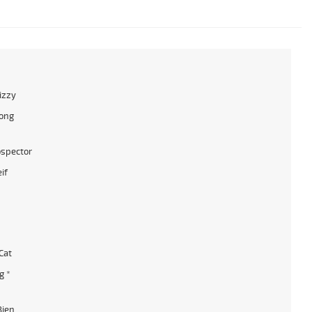
izzy
ong
ospector
if
Cat
g *
Bien