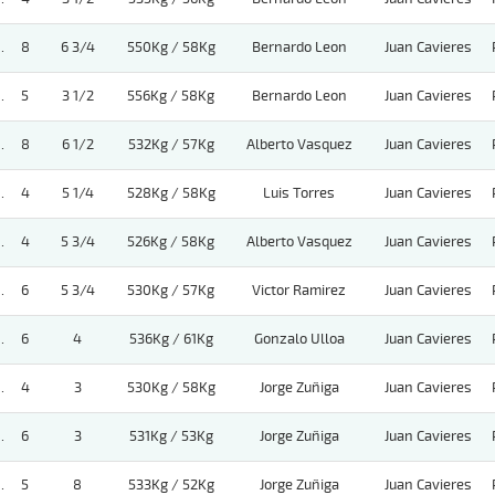
.
8
6 3/4
550Kg / 58Kg
Bernardo Leon
Juan Cavieres
.
5
3 1/2
556Kg / 58Kg
Bernardo Leon
Juan Cavieres
.
8
6 1/2
532Kg / 57Kg
Alberto Vasquez
Juan Cavieres
.
4
5 1/4
528Kg / 58Kg
Luis Torres
Juan Cavieres
.
4
5 3/4
526Kg / 58Kg
Alberto Vasquez
Juan Cavieres
.
6
5 3/4
530Kg / 57Kg
Victor Ramirez
Juan Cavieres
.
6
4
536Kg / 61Kg
Gonzalo Ulloa
Juan Cavieres
.
4
3
530Kg / 58Kg
Jorge Zuñiga
Juan Cavieres
.
6
3
531Kg / 53Kg
Jorge Zuñiga
Juan Cavieres
.
5
8
533Kg / 52Kg
Jorge Zuñiga
Juan Cavieres