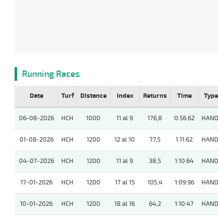
Running Races
Date
Turf
Distance
Index
Returns
Time
Type
06-08-2026
HCH
1000
11 al 9
176,8
0:56:62
HAND
01-08-2026
HCH
1200
12 al 10
77,5
1:11:62
HAND
04-07-2026
HCH
1200
11 al 9
38,5
1:10:64
HAND
17-01-2026
HCH
1200
17 al 15
105,4
1:09:96
HAND
10-01-2026
HCH
1200
18 al 16
64,2
1:10:47
HAND