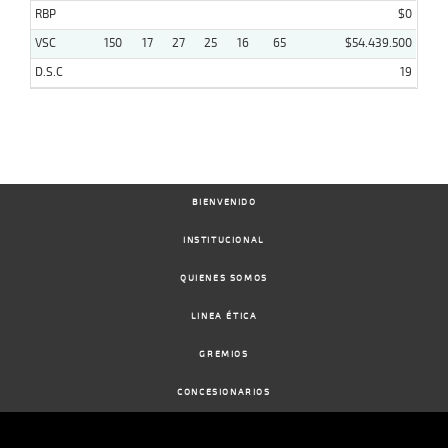
RBP
$0
VSC
150
17
27
25
16
65
$54.439.500
D.S.C
19
BIENVENIDO
INSTITUCIONAL
QUIENES SOMOS
LINEA ÉTICA
GREMIOS
CONCESIONARIOS