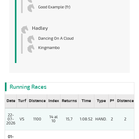
Good Example (fr)
Hadley
Dancing On A Cloud
Kingmambo
Running Races
Date
Turf
Distance
Index
Returns
Time
Type
Pº
Distance
W
22-
14 al
07-
VS
1100
15,7
1:08:52
HAND.
2
2
10
2026
01-