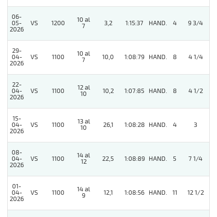
06-
10 al
05-
VS
1200
3,2
1:15:37
HAND.
4
9 3/4
7
2026
29-
10 al
04-
VS
1100
10,0
1:08:79
HAND.
8
4 1/4
7
2026
22-
12 al
04-
VS
1100
10,2
1:07:85
HAND.
8
4 1/2
10
2026
15-
13 al
04-
VS
1100
26,1
1:08:28
HAND.
4
3
10
2026
08-
14 al
04-
VS
1100
22,5
1:08:89
HAND.
5
7 1/4
12
2026
01-
14 al
04-
VS
1100
12,1
1:08:56
HAND.
11
12 1/2
9
2026