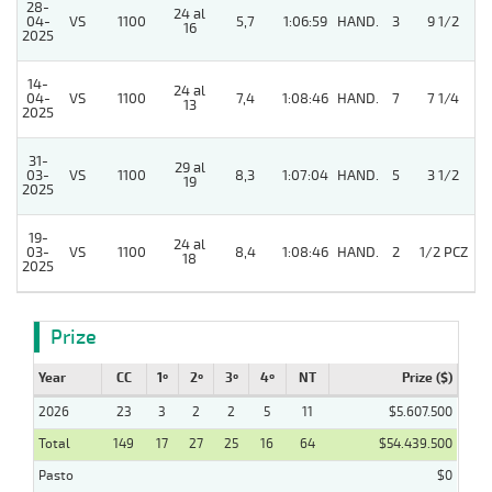
28-
24 al
04-
VS
1100
5,7
1:06:59
HAND.
3
9 1/2
16
2025
14-
24 al
04-
VS
1100
7,4
1:08:46
HAND.
7
7 1/4
13
2025
31-
29 al
03-
VS
1100
8,3
1:07:04
HAND.
5
3 1/2
19
2025
19-
24 al
03-
VS
1100
8,4
1:08:46
HAND.
2
1/2 PCZ
18
2025
Prize
Year
CC
1º
2º
3º
4º
NT
Prize ($)
2026
23
3
2
2
5
11
$5.607.500
Total
149
17
27
25
16
64
$54.439.500
Pasto
$0