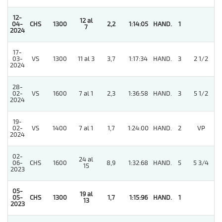
12-
12 al
04-
CHS
1300
2,2
1:14:05
HAND.
1
7
2024
17-
03-
VS
1300
11 al 3
3,7
1:17:34
HAND.
3
2 1/2
2024
28-
02-
VS
1600
7 al 1
2,3
1:36:58
HAND.
3
5 1/2
2024
19-
02-
VS
1400
7 al 1
1,7
1:24:00
HAND.
2
VP
2024
02-
24 al
4
06-
CHS
1600
8,9
1:32:68
HAND.
5
5 3/4
15
2023
05-
19 al
05-
CHS
1300
1,7
1:15:96
HAND.
1
13
2023