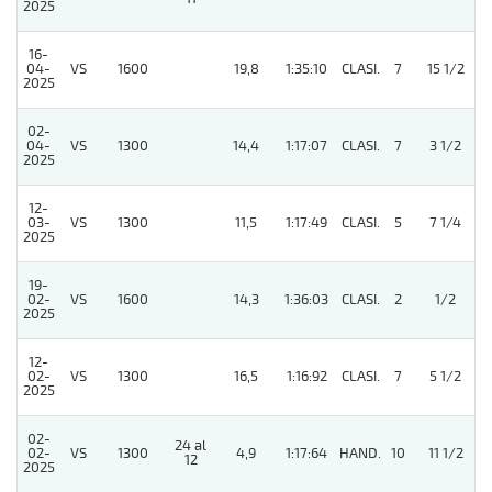
2025
16-
4
04-
VS
1600
19,8
1:35:10
CLASI.
7
15 1/2
2025
02-
04-
VS
1300
14,4
1:17:07
CLASI.
7
3 1/2
2025
12-
03-
VS
1300
11,5
1:17:49
CLASI.
5
7 1/4
2025
19-
02-
VS
1600
14,3
1:36:03
CLASI.
2
1/2
2025
12-
02-
VS
1300
16,5
1:16:92
CLASI.
7
5 1/2
2025
02-
24 al
02-
VS
1300
4,9
1:17:64
HAND.
10
11 1/2
12
2025