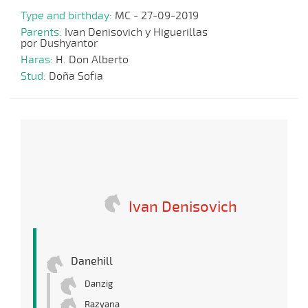
Type and birthday:
MC - 27-09-2019
Parents:
Ivan Denisovich y Higuerillas
por Dushyantor
Haras:
H. Don Alberto
Stud:
Doña Sofia
Ivan Denisovich
Danehill
Danzig
Razyana