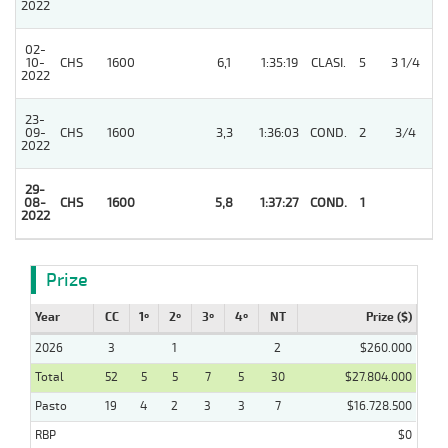
2022
02-
10-
CHS
1600
6,1
1:35:19
CLASI.
5
3 1/4
2022
23-
4
09-
CHS
1600
3,3
1:36:03
COND.
2
3/4
2022
29-
08-
CHS
1600
5,8
1:37:27
COND.
1
2022
Prize
Year
CC
1º
2º
3º
4º
NT
Prize ($)
2026
3
1
2
$260.000
Total
52
5
5
7
5
30
$27.804.000
Pasto
19
4
2
3
3
7
$16.728.500
RBP
$0