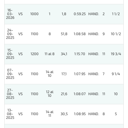
16-
03-
VS
1000
1
1,8
0:59:25
HAND.
2
1 1/2
2026
24-
09-
VS
1100
8
51,8
1:08:58
HAND.
9
10 1/2
2025
15-
09-
VS
1200
11 al 8
34,1
1:15:70
HAND.
11
19 3/4
2025
07-
14 al
09-
VS
1100
17,1
1:07:95
HAND.
7
9 1/4
10
2025
27-
12 al
08-
VS
1100
21,6
1:08:07
HAND.
11
10
10
2025
13-
14 al
08-
VS
1100
30,5
1:08:95
HAND.
8
5
11
2025