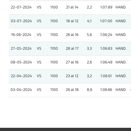
22-07-2024
VS
1100
21 al 14
2,2
1:07:89
HAND.
03-07-2024
VS
1100
18 al 12
4,1
1:07:00
HAND.
19-06-2024
VS
1100
26 al 16
5,6
1:06:24
HAND.
27-05-2024
VS
1100
28 al 17
3,3
1:06:83
HAND.
08-05-2024
VS
1100
27 al 16
2,6
1:06:49
HAND.
22-04-2024
VS
1100
23 al 12
3,2
1:06:61
HAND.
03-04-2024
VS
1100
26 al 18
8,6
1:06:66
HAND.