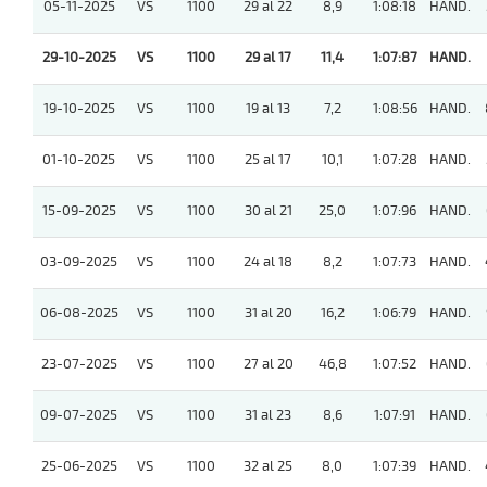
05-11-2025
VS
1100
29 al 22
8,9
1:08:18
HAND.
29-10-2025
VS
1100
29 al 17
11,4
1:07:87
HAND.
19-10-2025
VS
1100
19 al 13
7,2
1:08:56
HAND.
01-10-2025
VS
1100
25 al 17
10,1
1:07:28
HAND.
15-09-2025
VS
1100
30 al 21
25,0
1:07:96
HAND.
03-09-2025
VS
1100
24 al 18
8,2
1:07:73
HAND.
06-08-2025
VS
1100
31 al 20
16,2
1:06:79
HAND.
23-07-2025
VS
1100
27 al 20
46,8
1:07:52
HAND.
09-07-2025
VS
1100
31 al 23
8,6
1:07:91
HAND.
25-06-2025
VS
1100
32 al 25
8,0
1:07:39
HAND.