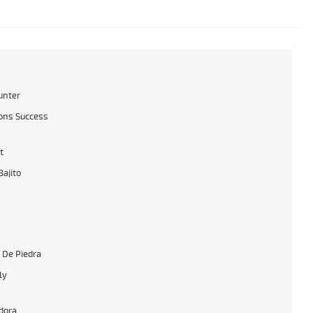
unter
ons Success
t
Bajito
De Piedra
ly
dora