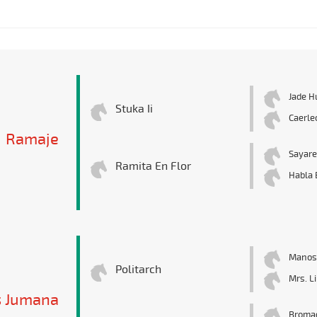
Jade H
Stuka Ii
Caerle
Ramaje
Sayare
Ramita En Flor
Habla 
Manos 
Politarch
Mrs. Li
s Jumana
Broma