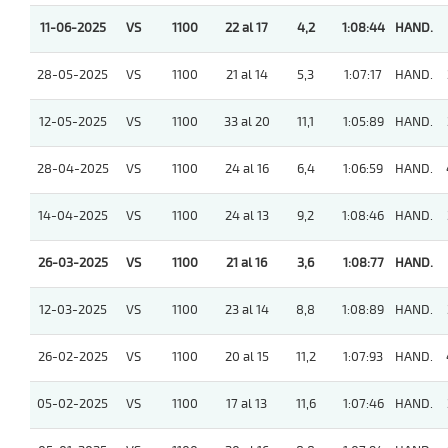
11-06-2025
VS
1100
22 al 17
4,2
1:08:44
HAND.
28-05-2025
VS
1100
21 al 14
5,3
1:07:17
HAND.
12-05-2025
VS
1100
33 al 20
11,1
1:05:89
HAND.
28-04-2025
VS
1100
24 al 16
6,4
1:06:59
HAND.
14-04-2025
VS
1100
24 al 13
9,2
1:08:46
HAND.
26-03-2025
VS
1100
21 al 16
3,6
1:08:77
HAND.
12-03-2025
VS
1100
23 al 14
8,8
1:08:89
HAND.
26-02-2025
VS
1100
20 al 15
11,2
1:07:93
HAND.
05-02-2025
VS
1100
17 al 13
11,6
1:07:46
HAND.