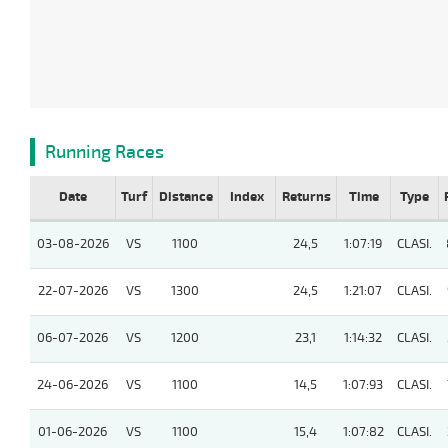
Running Races
Date
Turf
Distance
Index
Returns
Time
Type
03-08-2026
VS
1100
24,5
1:07:19
CLASI.
22-07-2026
VS
1300
24,5
1:21:07
CLASI.
06-07-2026
VS
1200
23,1
1:14:32
CLASI.
24-06-2026
VS
1100
14,5
1:07:93
CLASI.
01-06-2026
VS
1100
15,4
1:07:82
CLASI.