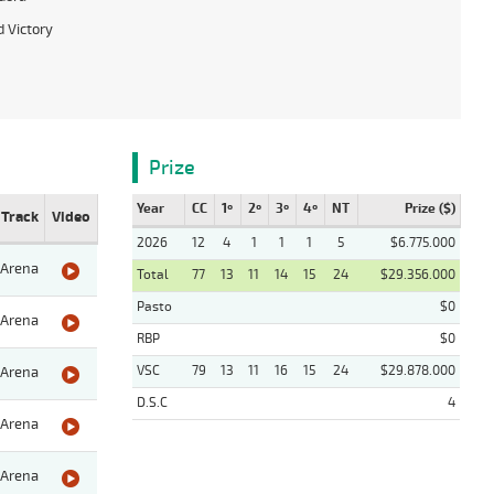
 Victory
Prize
Year
CC
1º
2º
3º
4º
NT
Prize ($)
Track
Video
2026
12
4
1
1
1
5
$6.775.000
Arena
Total
77
13
11
14
15
24
$29.356.000
Pasto
$0
Arena
RBP
$0
VSC
79
13
11
16
15
24
$29.878.000
Arena
D.S.C
4
Arena
Arena