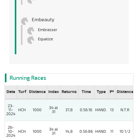
Embeauty
Embrasser
Equalize
Running Races
Date
Turf
Distance
Index
Returns
Time
Type
Pº
Distance
23-
34 al
11-
HCH
1000
37,8
0:56:16
HAND.
13
N.T.R
31
2024
26-
34 al
10-
HCH
1000
14,8
0:56:86
HAND.
11
10 1/2
31
2024