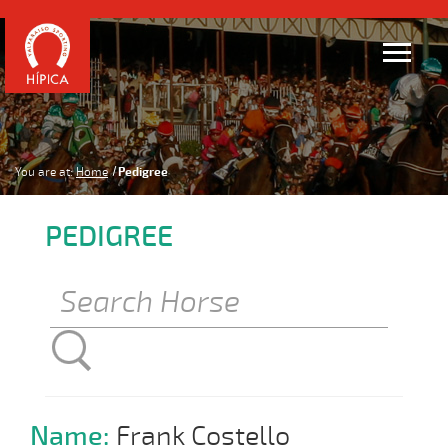
You are at:
Home
Pedigree
PEDIGREE
Name:
Frank Costello