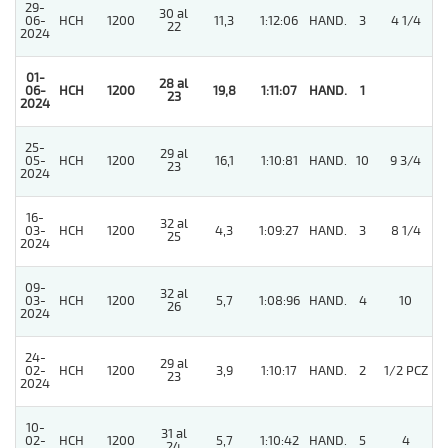
29-
30 al
06-
HCH
1200
11,3
1:12:06
HAND.
3
4 1/4
22
2024
01-
28 al
06-
HCH
1200
19,8
1:11:07
HAND.
1
23
2024
25-
29 al
05-
HCH
1200
16,1
1:10:81
HAND.
10
9 3/4
23
2024
16-
32 al
03-
HCH
1200
4,3
1:09:27
HAND.
3
8 1/4
25
2024
09-
32 al
03-
HCH
1200
5,7
1:08:96
HAND.
4
10
26
2024
24-
29 al
02-
HCH
1200
3,9
1:10:17
HAND.
2
1/2 PCZ
23
2024
10-
31 al
4
02-
HCH
1200
5,7
1:10:42
HAND.
5
4
24