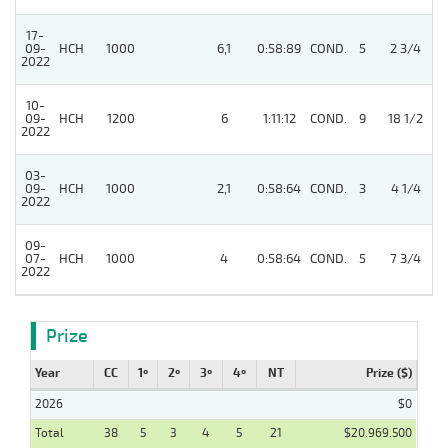
17-
09-
HCH
1000
6,1
0:58:89
COND.
5
2 3/4
2022
10-
09-
HCH
1200
6
1:11:12
COND.
9
18 1/2
2022
03-
09-
HCH
1000
2,1
0:58:64
COND.
3
4 1/4
2022
09-
4
07-
HCH
1000
4
0:58:64
COND.
5
7 3/4
2022
Prize
Year
CC
1º
2º
3º
4º
NT
Prize ($)
2026
$0
Total
38
5
3
4
5
21
$20.969.500