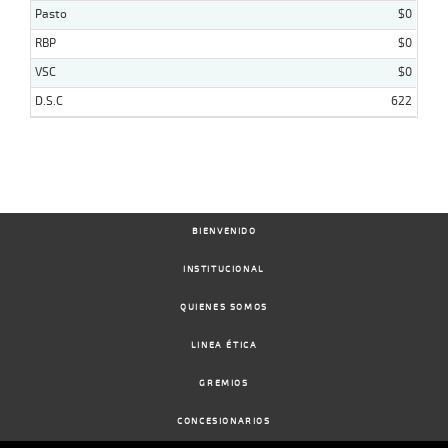
Pasto
$0
RBP
$0
VSC
$0
D.S.C
622
BIENVENIDO
INSTITUCIONAL
QUIENES SOMOS
LINEA ÉTICA
GREMIOS
CONCESIONARIOS