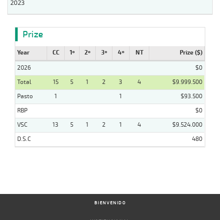
2023
Prize
Year
CC
1º
2º
3º
4º
NT
Prize ($)
2026
$0
Total
15
5
1
2
3
4
$9.999.500
Pasto
1
1
$93.500
RBP
$0
VSC
13
5
1
2
1
4
$9.524.000
D.S.C
480
BIENVENIDO