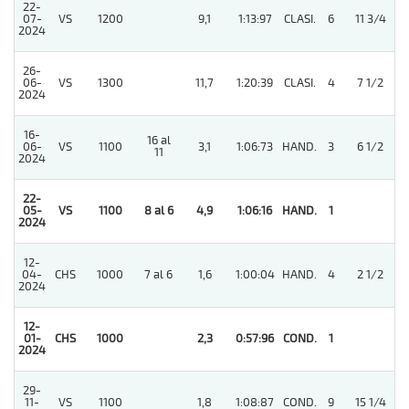
22-
07-
VS
1200
9,1
1:13:97
CLASI.
6
11 3/4
2024
26-
06-
VS
1300
11,7
1:20:39
CLASI.
4
7 1/2
2024
16-
16 al
06-
VS
1100
3,1
1:06:73
HAND.
3
6 1/2
11
2024
22-
05-
VS
1100
8 al 6
4,9
1:06:16
HAND.
1
2024
12-
04-
CHS
1000
7 al 6
1,6
1:00:04
HAND.
4
2 1/2
2024
12-
4
01-
CHS
1000
2,3
0:57:96
COND.
1
2024
29-
11-
VS
1100
1,8
1:08:87
COND.
9
15 1/4