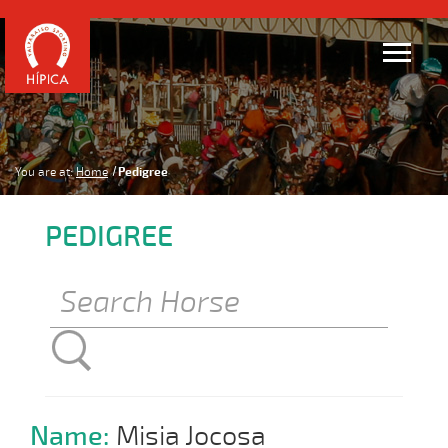
You are at:
Home
Pedigree
PEDIGREE
Name:
Misia Jocosa