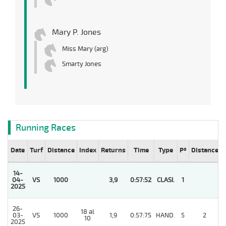
Mary P. Jones
Miss Mary (arg)
Smarty Jones
Running Races
Date
Turf
Distance
Index
Returns
Time
Type
Pº
Distance
14-
04-
VS
1000
3,9
0:57:52
CLASI.
1
2025
26-
18 al
03-
VS
1000
1,9
0:57:75
HAND.
5
2
10
2025