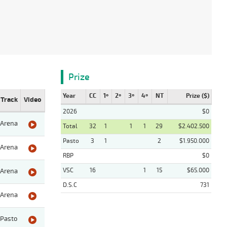
Prize
Year
CC
1º
2º
3º
4º
NT
Prize ($)
Track
Video
2026
$0
Arena
Total
32
1
1
1
29
$2.402.500
Pasto
3
1
2
$1.950.000
Arena
RBP
$0
VSC
16
1
15
$65.000
Arena
D.S.C
731
Arena
Pasto