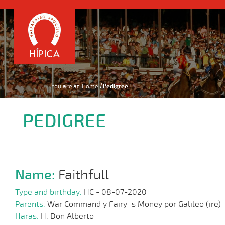
You are at:
Home
Pedigree
PEDIGREE
Name:
Faithfull
Type and birthday:
HC - 08-07-2020
Parents:
War Command y Fairy_s Money por Galileo (ire)
Haras:
H. Don Alberto