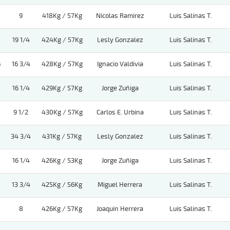
9
418Kg / 57Kg
Nicolas Ramirez
Luis Salinas T.
19 1/4
424Kg / 57Kg
Lesly Gonzalez
Luis Salinas T.
4
16 3/4
428Kg / 57Kg
Ignacio Valdivia
Luis Salinas T.
16 1/4
429Kg / 57Kg
Jorge Zuñiga
Luis Salinas T.
9 1/2
430Kg / 57Kg
Carlos E. Urbina
Luis Salinas T.
34 3/4
431Kg / 57Kg
Lesly Gonzalez
Luis Salinas T.
16 1/4
426Kg / 53Kg
Jorge Zuñiga
Luis Salinas T.
13 3/4
425Kg / 56Kg
Miguel Herrera
Luis Salinas T.
8
426Kg / 57Kg
Joaquin Herrera
Luis Salinas T.