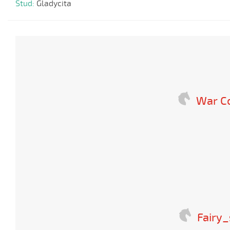
Stud:
Gladycita
War 
Fairy