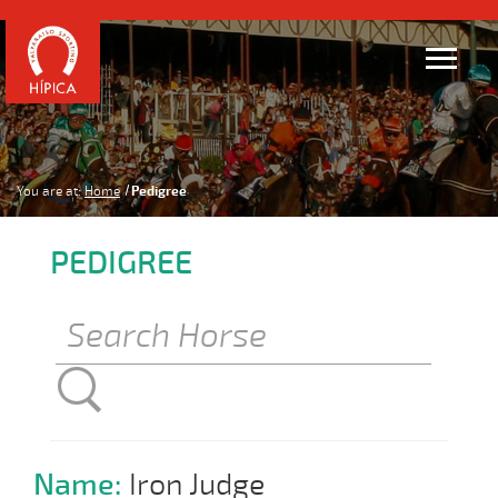
You are at:
Home
Pedigree
PEDIGREE
Name:
Iron Judge