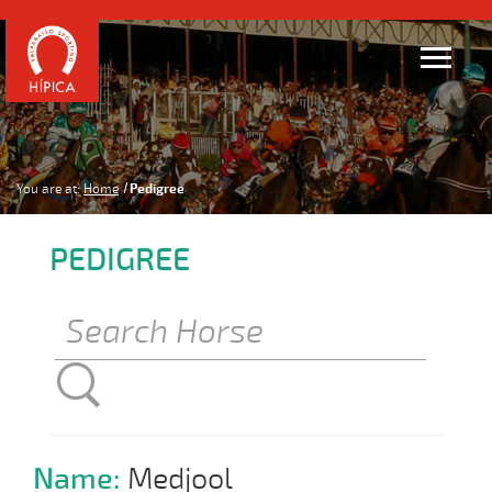
You are at:
Home
Pedigree
PEDIGREE
Name:
Medjool