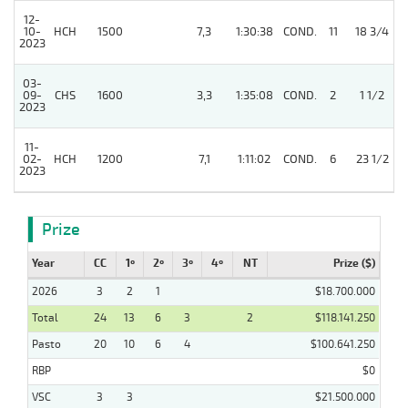
12-
10-
HCH
1500
7,3
1:30:38
COND.
11
18 3/4
2023
03-
09-
CHS
1600
3,3
1:35:08
COND.
2
1 1/2
2023
11-
02-
HCH
1200
7,1
1:11:02
COND.
6
23 1/2
2023
Prize
Year
CC
1º
2º
3º
4º
NT
Prize ($)
2026
3
2
1
$18.700.000
Total
24
13
6
3
2
$118.141.250
Pasto
20
10
6
4
$100.641.250
RBP
$0
VSC
3
3
$21.500.000