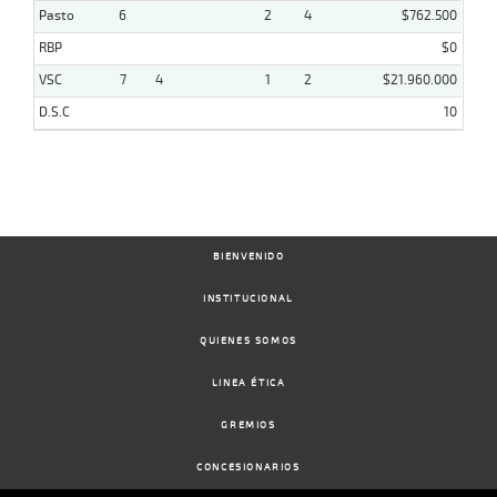
Pasto
6
2
4
$762.500
RBP
$0
VSC
7
4
1
2
$21.960.000
D.S.C
10
BIENVENIDO
INSTITUCIONAL
QUIENES SOMOS
LINEA ÉTICA
GREMIOS
CONCESIONARIOS