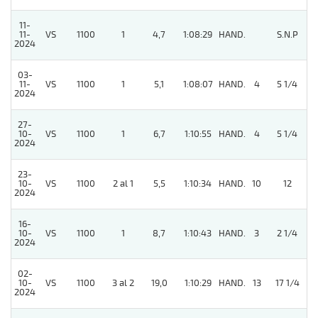
11-
4
11-
VS
1100
1
4,7
1:08:29
HAND.
S.N.P
2024
03-
4
11-
VS
1100
1
5,1
1:08:07
HAND.
4
5 1/4
2024
27-
4
10-
VS
1100
1
6,7
1:10:55
HAND.
4
5 1/4
2024
23-
4
10-
VS
1100
2 al 1
5,5
1:10:34
HAND.
10
12
2024
16-
4
10-
VS
1100
1
8,7
1:10:43
HAND.
3
2 1/4
2024
02-
10-
VS
1100
3 al 2
19,0
1:10:29
HAND.
13
17 1/4
2024