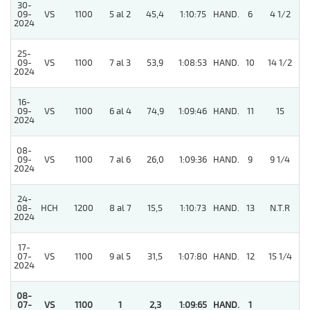
30-
09-
VS
1100
5 al 2
45,4
1:10:75
HAND.
6
4 1/2
2024
25-
4
09-
VS
1100
7 al 3
53,9
1:08:53
HAND.
10
14 1/2
2024
16-
09-
VS
1100
6 al 4
74,9
1:09:46
HAND.
11
15
2024
08-
4
09-
VS
1100
7 al 6
26,0
1:09:36
HAND.
9
9 1/4
2024
24-
4
08-
HCH
1200
8 al 7
15,5
1:10:73
HAND.
13
N.T.R
2024
17-
4
07-
VS
1100
9 al 5
31,5
1:07:80
HAND.
12
15 1/4
2024
08-
4
07-
VS
1100
1
2,3
1:09:65
HAND.
1