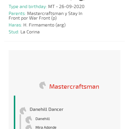
Type and birthday:
MT - 26-09-2020
Parents:
Mastercraftsman y Stay In
Front por War Front (p)
Haras:
H. Firmamento (arg)
Stud:
La Corina
Mastercraftsman
Danehill Dancer
Danehill
Mira Adonde