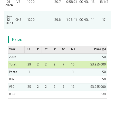
01-
VS
1000
20,7
0:58:21
COND.
13
13 1/2
2024
24-
4
12-
CHS
1200
29,6
1:08:41
COND.
14
17
2023
Prize
Year
CC
1º
2º
3º
4º
NT
Prize ($)
2026
$0
Total
29
2
2
2
7
16
$3.955.000
Pasto
1
1
$0
RBP
$0
VSC
25
2
2
2
7
12
$3.955.000
D.S.C
579