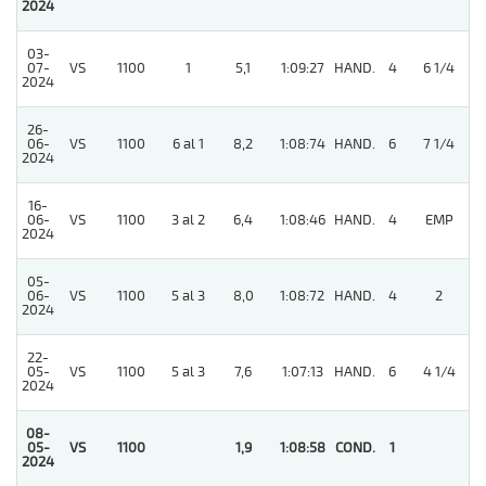
2024
03-
4
07-
VS
1100
1
5,1
1:09:27
HAND.
4
6 1/4
2024
26-
4
06-
VS
1100
6 al 1
8,2
1:08:74
HAND.
6
7 1/4
2024
16-
4
06-
VS
1100
3 al 2
6,4
1:08:46
HAND.
4
EMP
2024
05-
4
06-
VS
1100
5 al 3
8,0
1:08:72
HAND.
4
2
2024
22-
4
05-
VS
1100
5 al 3
7,6
1:07:13
HAND.
6
4 1/4
2024
08-
4
05-
VS
1100
1,9
1:08:58
COND.
1
2024