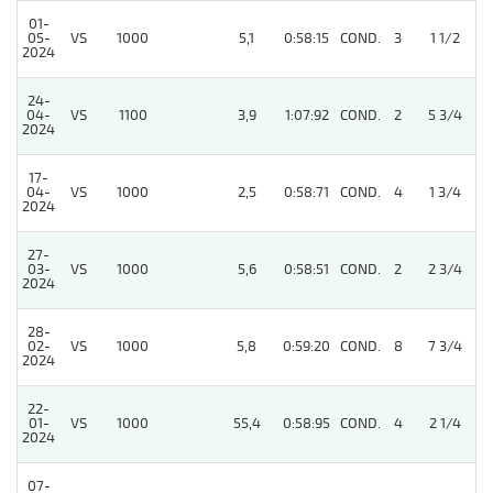
01-
4
05-
VS
1000
5,1
0:58:15
COND.
3
1 1/2
2024
24-
4
04-
VS
1100
3,9
1:07:92
COND.
2
5 3/4
2024
17-
4
04-
VS
1000
2,5
0:58:71
COND.
4
1 3/4
2024
27-
4
03-
VS
1000
5,6
0:58:51
COND.
2
2 3/4
2024
28-
02-
VS
1000
5,8
0:59:20
COND.
8
7 3/4
2024
22-
01-
VS
1000
55,4
0:58:95
COND.
4
2 1/4
2024
07-