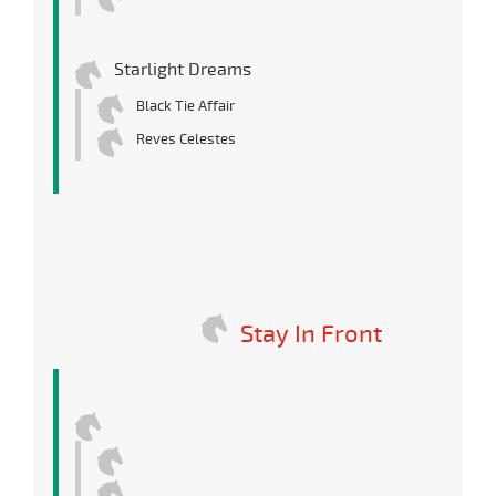
Starlight Dreams
Black Tie Affair
Reves Celestes
Stay In Front