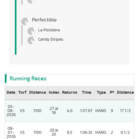
Perfectible
La Pistolera
Candy Stripes
Running Races
Date
Turf
Distance
Index
Returns
Time
Type
Pº
Distance
W
05-
27 al
08-
VS
1100
4,0
1:07:67
HAND.
9
17 1/2
18
2026
08-
29 al
07-
VS
1100
6,5
1:06:35
HAND.
2
6 1/2
20
2026