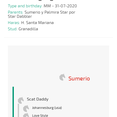
Type and birthday:
MM - 31-07-2020
Parents:
Sumerio y Palmira Star por
Star Dabbler
Haras:
H. Santa Mariana
Stud:
Granadilla
Sumerio
Scat Daddy
Johannesburg (usa)
Love Style