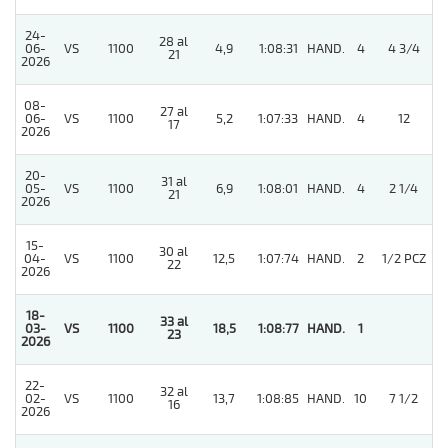
24-
28 al
06-
VS
1100
4,9
1:08:31
HAND.
4
4 3/4
21
2026
08-
27 al
06-
VS
1100
5,2
1:07:33
HAND.
4
12
17
2026
20-
31 al
05-
VS
1100
6,9
1:08:01
HAND.
4
2 1/4
21
2026
15-
30 al
04-
VS
1100
12,5
1:07:74
HAND.
2
1/2 PCZ
22
2026
18-
33 al
03-
VS
1100
18,5
1:08:77
HAND.
1
23
2026
22-
32 al
02-
VS
1100
13,7
1:08:85
HAND.
10
7 1/2
16
2026