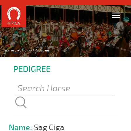
You are at:
Home
Pedigree
PEDIGREE
Name:
Sag Giga