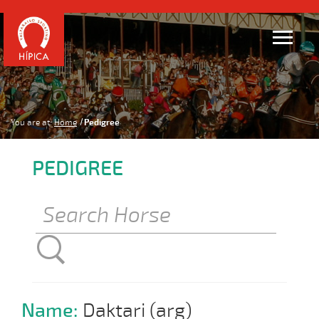
You are at:
Home
Pedigree
PEDIGREE
Name:
Daktari (arg)