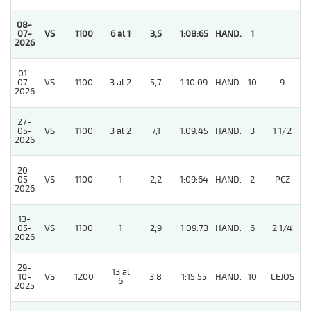
08-
07-
VS
1100
6 al 1
3,5
1:08:65
HAND.
1
2026
01-
07-
VS
1100
3 al 2
5,7
1:10:09
HAND.
10
9
2026
27-
05-
VS
1100
3 al 2
7,1
1:09:45
HAND.
3
1 1/2
2026
20-
05-
VS
1100
1
2,2
1:09:64
HAND.
2
PCZ
2026
13-
05-
VS
1100
1
2,9
1:09:73
HAND.
6
2 1/4
2026
29-
13 al
10-
VS
1200
3,8
1:15:55
HAND.
10
LEJOS
6
2025