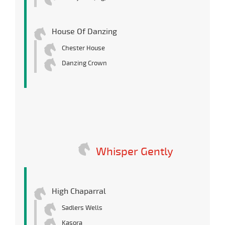
House Of Danzing
Chester House
Danzing Crown
Whisper Gently
High Chaparral
Sadlers Wells
Kasora