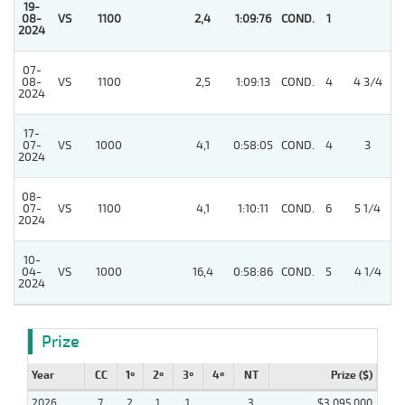
19-
08-
VS
1100
2,4
1:09:76
COND.
1
2024
07-
08-
VS
1100
2,5
1:09:13
COND.
4
4 3/4
2024
17-
07-
VS
1000
4,1
0:58:05
COND.
4
3
2024
08-
07-
VS
1100
4,1
1:10:11
COND.
6
5 1/4
2024
10-
04-
VS
1000
16,4
0:58:86
COND.
5
4 1/4
2024
Prize
Year
CC
1º
2º
3º
4º
NT
Prize ($)
2026
7
2
1
1
3
$3.095.000