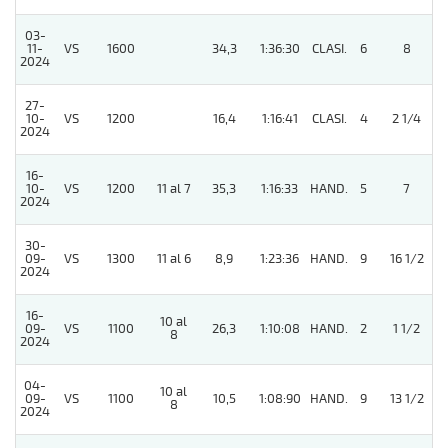
03-
11-
VS
1600
34,3
1:36:30
CLASI.
6
8
2024
27-
10-
VS
1200
16,4
1:16:41
CLASI.
4
2 1/4
2024
16-
10-
VS
1200
11 al 7
35,3
1:16:33
HAND.
5
7
2024
30-
09-
VS
1300
11 al 6
8,9
1:23:36
HAND.
9
16 1/2
2024
16-
10 al
09-
VS
1100
26,3
1:10:08
HAND.
2
1 1/2
8
2024
04-
10 al
09-
VS
1100
10,5
1:08:90
HAND.
9
13 1/2
8
2024