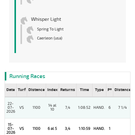
Whisper Light
Spring To Light
Caerleon (usa)
Running Races
Date
Turf
Distance
Index
Returns
Time
Type
Pº
Distance
22-
14 al
07-
VS
1100
7,4
1:08:52
HAND.
6
7 1/4
10
2026
15-
07-
VS
1100
6 al 5
3,4
1:10:59
HAND.
1
2026