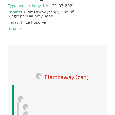
Type and birthday:
HA - 29-07-2021
Parents:
Flameaway (can) y Kind Of
Magic por Bellamy Road
Haras:
H. La Reserva
Stud:
Js
Flameaway (can)