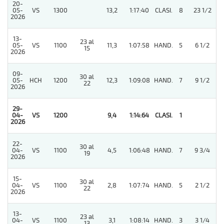
20-
05-
VS
1300
13,2
1:17:40
CLASI.
8
23 1/2
2026
13-
23 al
05-
VS
1100
11,3
1:07:58
HAND.
5
6 1/2
15
2026
09-
30 al
05-
HCH
1200
12,3
1:09:08
HAND.
7
9 1/2
22
2026
29-
04-
VS
1200
9,4
1:14:64
CLASI.
1
2026
22-
30 al
04-
VS
1100
4,5
1:06:48
HAND.
7
9 3/4
19
2026
15-
30 al
04-
VS
1100
2,8
1:07:74
HAND.
5
2 1/2
22
2026
13-
23 al
04-
VS
1100
3,1
1:08:14
HAND.
3
3 1/4
13