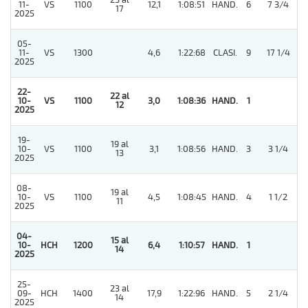
23 al
11-
VS
1100
12,1
1:08:51
HAND.
6
7 3/4
17
2025
05-
11-
VS
1300
4,6
1:22:68
CLASI.
9
17 1/4
2025
22-
22 al
10-
VS
1100
3,0
1:08:36
HAND.
1
12
2025
19-
19 al
10-
VS
1100
3,1
1:08:56
HAND.
3
3 1/4
13
2025
08-
19 al
10-
VS
1100
4,5
1:08:45
HAND.
4
1 1/2
11
2025
04-
15 al
10-
HCH
1200
6,4
1:10:57
HAND.
1
14
2025
25-
23 al
09-
HCH
1400
17,9
1:22:96
HAND.
5
2 1/4
14
2025