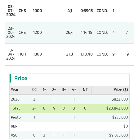
05-
07-
CHS
1000
4,1
0:59:15
COND.
1
2024
23-
06-
CHS
1200
26,4
1:14:15
COND.
4
7
2024
13-
04-
HCH
1300
21,3
1:18:40
COND.
9
19
2024
Prize
Year
CC
1º
2º
3º
4º
NT
Prize ($)
2026
2
1
1
$822.800
Total
24
8
4
3
3
6
$23.842.000
Pasto
1
1
$275.000
RBP
$0
VSC
6
3
1
1
1
$9.075.000