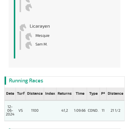
Licarayen
Mesquie
Sam M.
Running Races
Date
Turf
Distance
Index
Returns
Time
Type
Pº
Distance
W
12-
4
06-
VS
1100
41,2
1:09:66
COND.
11
21 1/2
/
2024