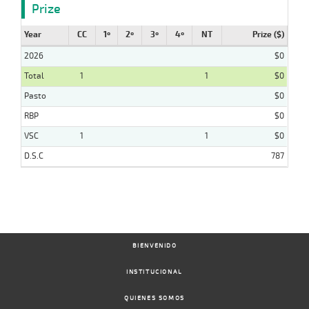
Prize
Year
CC
1º
2º
3º
4º
NT
Prize ($)
2026
$0
Total
1
1
$0
Pasto
$0
RBP
$0
VSC
1
1
$0
D.S.C
787
BIENVENIDO
INSTITUCIONAL
QUIENES SOMOS