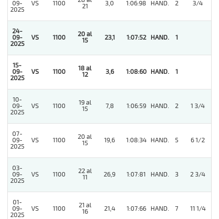
28 al
09-
VS
1100
3,0
1:06:98
HAND.
2
3/4
21
2025
24-
20 al
09-
VS
1100
23,1
1:07:52
HAND.
1
15
2025
15-
18 al
09-
VS
1100
3,6
1:08:60
HAND.
1
12
2025
10-
19 al
09-
VS
1100
7,8
1:06:59
HAND.
2
1 3/4
15
2025
07-
20 al
09-
VS
1100
19,6
1:08:34
HAND.
5
6 1/2
15
2025
03-
22 al
09-
VS
1100
26,9
1:07:81
HAND.
3
2 3/4
11
2025
01-
21 al
09-
VS
1100
21,4
1:07:66
HAND.
7
11 1/4
16
2025