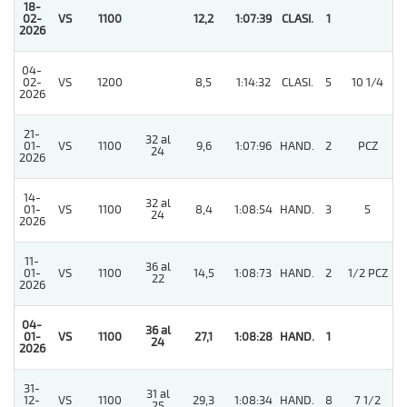
18-
02-
VS
1100
12,2
1:07:39
CLASI.
1
2026
04-
02-
VS
1200
8,5
1:14:32
CLASI.
5
10 1/4
2026
21-
32 al
01-
VS
1100
9,6
1:07:96
HAND.
2
PCZ
24
2026
14-
32 al
01-
VS
1100
8,4
1:08:54
HAND.
3
5
24
2026
11-
36 al
01-
VS
1100
14,5
1:08:73
HAND.
2
1/2 PCZ
22
2026
04-
36 al
01-
VS
1100
27,1
1:08:28
HAND.
1
24
2026
31-
31 al
12-
VS
1100
29,3
1:08:34
HAND.
8
7 1/2
25