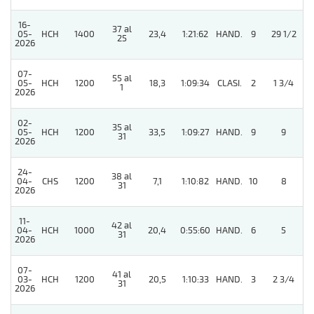
16-
37 al
05-
HCH
1400
23,4
1:21:62
HAND.
9
29 1/2
25
2026
07-
55 al
05-
HCH
1200
18,3
1:09:34
CLASI.
2
1 3/4
1
2026
02-
35 al
05-
HCH
1200
33,5
1:09:27
HAND.
9
9
31
2026
24-
38 al
04-
CHS
1200
7,1
1:10:82
HAND.
10
8
31
2026
11-
42 al
04-
HCH
1000
20,4
0:55:60
HAND.
6
5
31
2026
07-
41 al
03-
HCH
1200
20,5
1:10:33
HAND.
3
2 3/4
31
2026