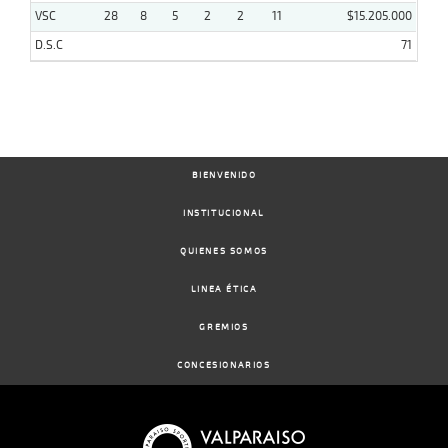
VSC
28
8
5
2
2
11
$15.205.000
D.S.C
71
BIENVENIDO
INSTITUCIONAL
QUIENES SOMOS
LINEA ÉTICA
GREMIOS
CONCESIONARIOS