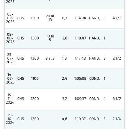
2025
05-
20 al
09-
CHS
1300
6,3
1:14:94
HAND.
5
4 1/2
13
2025
08-
10 al
08-
CHS
1300
2,6
1:18:47
HAND.
1
5
2025
25-
07-
CHS
1300
9 al 3
1,8
1:17:43
HAND.
3
2 1/2
2025
14-
4
07-
CHS
1100
2,4
1:05:08
COND.
1
2025
15-
11-
CHS
1200
3,2
1:09:37
COND.
4
6 1/2
2024
25-
10-
CHS
1200
4,6
1:10:37
COND.
2
2 1/4
2024