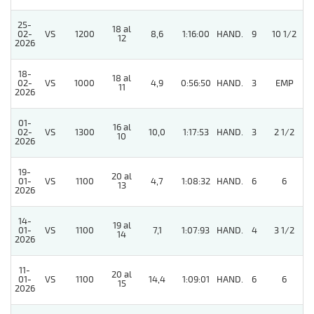
25-
18 al
4
02-
VS
1200
8,6
1:16:00
HAND.
9
10 1/2
12
2026
18-
18 al
02-
VS
1000
4,9
0:56:50
HAND.
3
EMP
11
2026
01-
16 al
02-
VS
1300
10,0
1:17:53
HAND.
3
2 1/2
10
2026
19-
20 al
01-
VS
1100
4,7
1:08:32
HAND.
6
6
13
2026
14-
19 al
4
01-
VS
1100
7,1
1:07:93
HAND.
4
3 1/2
14
2026
11-
20 al
01-
VS
1100
14,4
1:09:01
HAND.
6
6
15
2026