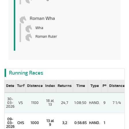
Roman Wha
Wha
Roman Ruler
Running Races
Date
Turf
Distance
Index
Returns
Time
Type
Pº
Distance
30-
18 al
4
03-
VS
1100
24,7
1:08:50
HAND.
9
7 1/4
13
2026
09-
13 al
03-
CHS
1000
3,2
0:56:85
HAND.
1
9
2026