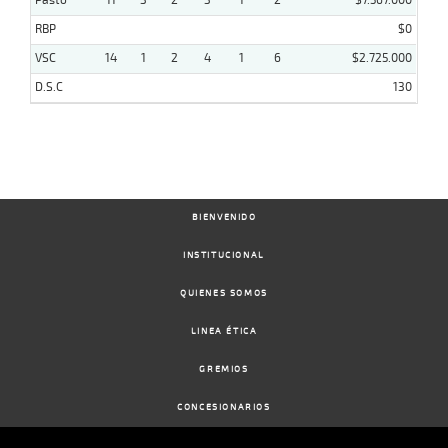
Pasto
11
3
2
3
1
2
$7.567.000
RBP
$0
VSC
14
1
2
4
1
6
$2.725.000
D.S.C
130
BIENVENIDO
INSTITUCIONAL
QUIENES SOMOS
LINEA ÉTICA
GREMIOS
CONCESIONARIOS