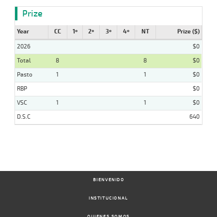
Prize
Year
CC
1º
2º
3º
4º
NT
Prize ($)
2026
$0
Total
8
8
$0
Pasto
1
1
$0
RBP
$0
VSC
1
1
$0
D.S.C
640
BIENVENIDO
INSTITUCIONAL
QUIENES SOMOS