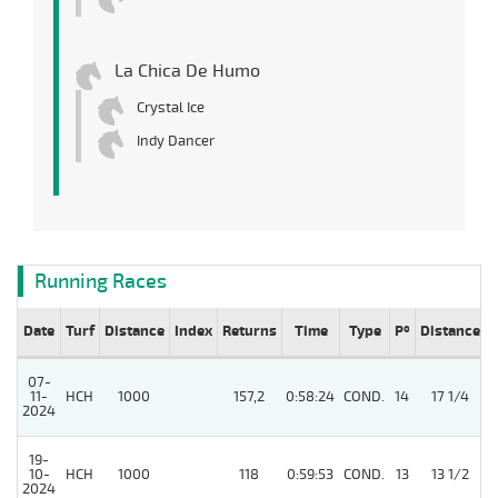
La Chica De Humo
Crystal Ice
Indy Dancer
Running Races
Date
Turf
Distance
Index
Returns
Time
Type
Pº
Distance
07-
4
11-
HCH
1000
157,2
0:58:24
COND.
14
17 1/4
2024
19-
10-
HCH
1000
118
0:59:53
COND.
13
13 1/2
2024