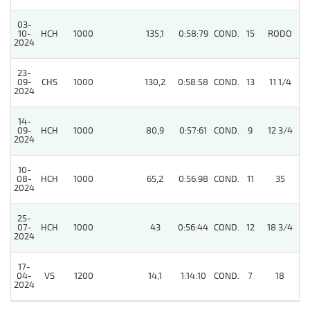
03-
10-
HCH
1000
135,1
0:58:79
COND.
15
RODO
2024
23-
4
09-
CHS
1000
130,2
0:58:58
COND.
13
11 1/4
2024
14-
09-
HCH
1000
80,9
0:57:61
COND.
9
12 3/4
2024
10-
08-
HCH
1000
65,2
0:56:98
COND.
11
35
2024
25-
07-
HCH
1000
43
0:56:44
COND.
12
18 3/4
2024
17-
04-
VS
1200
14,1
1:14:10
COND.
7
18
2024