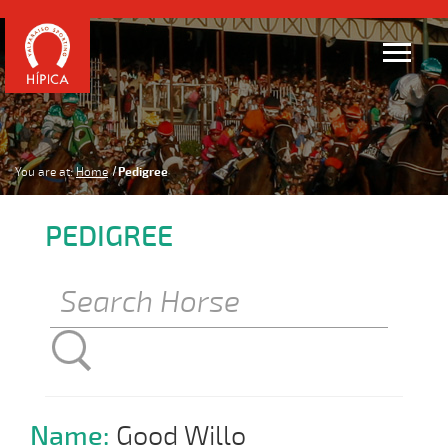
You are at:
Home
Pedigree
PEDIGREE
Name:
Good Willo