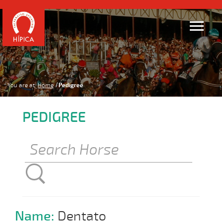
You are at:
Home
Pedigree
PEDIGREE
Name:
Dentato