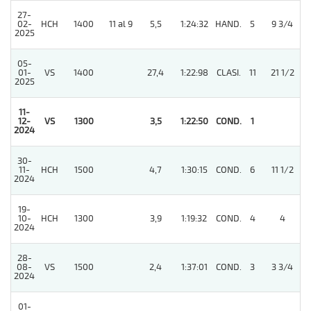
27-
02-
HCH
1400
11 al 9
5,5
1:24:32
HAND.
5
9 3/4
2025
05-
01-
VS
1400
27,4
1:22:98
CLASI.
11
21 1/2
2025
11-
12-
VS
1300
3,5
1:22:50
COND.
1
2024
30-
11-
HCH
1500
4,7
1:30:15
COND.
6
11 1/2
2024
19-
10-
HCH
1300
3,9
1:19:32
COND.
4
4
2024
28-
08-
VS
1500
2,4
1:37:01
COND.
3
3 3/4
2024
01-