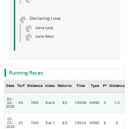
Declaring Love
Gana (usa)
Gone West
Running Races
Date
Turf
Distance
Index
Returns
Time
Type
Pº
Distance
04-
02-
VS
1100
9 al 6
9,5
1:09:69
HAND.
3
1/2
2026
01-
02-
VS
1100
9 al 7
9,9
1:09:45
HAND.
6
6
2026