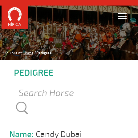
You are at:
Home
Pedigree
PEDIGREE
Name:
Candy Dubai