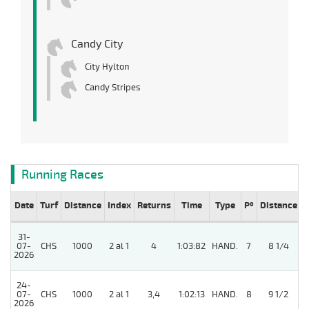
Candy City
City Hylton
Candy Stripes
Running Races
Date
Turf
Distance
Index
Returns
Time
Type
Pº
Distance
W
31-
07-
CHS
1000
2 al 1
4
1:03:82
HAND.
7
8 1/4
2026
24-
07-
CHS
1000
2 al 1
3,4
1:02:13
HAND.
8
9 1/2
2026