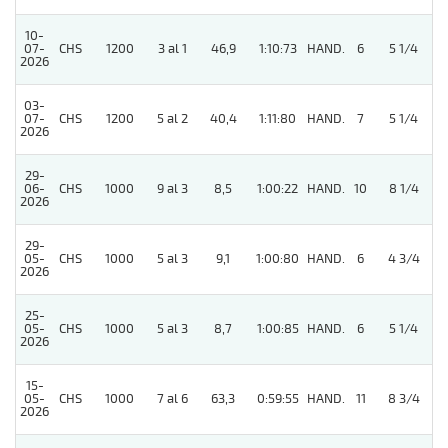
10-
07-
CHS
1200
3 al 1
46,9
1:10:73
HAND.
6
5 1/4
2026
03-
07-
CHS
1200
5 al 2
40,4
1:11:80
HAND.
7
5 1/4
2026
29-
06-
CHS
1000
9 al 3
8,5
1:00:22
HAND.
10
8 1/4
2026
29-
4
05-
CHS
1000
5 al 3
9,1
1:00:80
HAND.
6
4 3/4
2026
25-
05-
CHS
1000
5 al 3
8,7
1:00:85
HAND.
6
5 1/4
2026
15-
05-
CHS
1000
7 al 6
63,3
0:59:55
HAND.
11
8 3/4
2026